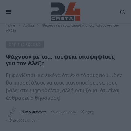
Home
Άρθρα
Ψάχνουν με το… τουφέκι υποψηφίους για τον
Αλέξη
OFF THE RECORD
Ψάχνουν με το… τουφέκι υποψηφίους
για τον Αλέξη
Εμφανίζεται μια εικόνα ότι έχει τόσους που…δεν
θα μπορεί όλους να τους ικανοποιήσει, να τους
βάλει στα ψηφοδέλτια, αλλά οσμίζομαι ότι είναι
άνθρακες ο θησαυρός!
Newsroom
10 Ιουνίου, 2026
09:03
Διαβάζεται σε 1'