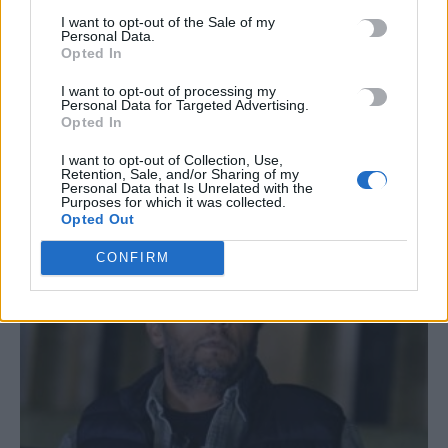
I want to opt-out of the Sale of my
#
ΚΥΡΙΑΚΟΣ ΠΙΕΡΡΑΚΑΚΗΣ
#
ΕΘΝΙΚΗ ΡΗΤΡΑ ΔΙΑΦΥΓΗΣ
Personal Data.
#
ΦΩΤΙΑ
#
ΜΕΣΑΡΑ
Opted In
I want to opt-out of processing my
Personal Data for Targeted Advertising.
Opted In
I want to opt-out of Collection, Use,
Retention, Sale, and/or Sharing of my
ΣΧΕΤΙΚΆ ΆΡΘΡΑ
Personal Data that Is Unrelated with the
Purposes for which it was collected.
Opted Out
CONFIRM