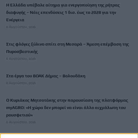
Η Ελλάδα υπέβαλε αίτημα για ενεργοποίηση της ρήτρας
διαφυγής – Νέες επενδύσεις 1 δισ. έως το 2028 για την
Ενέργεια
6 Αυγούστου, 2026
Στις φλόγες ξύλινο σπίτι στη Μεσαρά – Άμεση επέμβαση της
Πυροσβεστικής
6 Αυγούστου, 2026
Στα έργα του ΒΟΑΚ Δήμας – Βολουδάκη
6 Αυγούστου, 2026
Ο Κυριάκος Μητσοτάκης στην παρουσίαση της πλατφόρμας
myAGRO: «Η χώρα δεν μπορεί να είναι άλλο αιχμάλωτη του
ρουσφετιού»
6 Αυγούστου, 2026