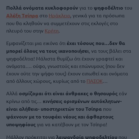
Πολλά ονόματα κυκλοφορούν
για το
ψηφοδέλτιο
του
Αλέξη Τσίπρα
στο
Ηράκλειο
, γενικά για τα πρόσωπα
που θα κληθούν να συμμετέχουν στις εκλογές στο
πλευρό του στην
Κρήτη
.
Εμφανίζεται μια εικόνα ότι
έχει τόσους που…δεν θα
μπορεί όλους να τους ικανοποιήσει
, να τους βάλει στα
ψηφοδέλτια! Μάλιστα θυμίζω ότι έχουν γραφτεί και
ονόματα…. ούφο, γνωστούς και επώνυμους (που δεν
έχουν ούτε την ψήφο τους) έχουν ειπωθεί και ονόματα
από άλλους χώρους, κυρίως από το
ΠΑΣΟΚ
…
Αλλά
οσμίζομαι ότι είναι άνθρακες ο θησαυρός
εάν
κρίνω από τις…
κινήσεις ορισμένων αυτόκλητων-
είναι αλήθεια- υποστηρικτών του Τσίπρα
που
ψάχνουν με το τουφέκι νέους και άφθαρτους
υποψηφίους
για να κατέβουν με τον Τσίπρα!
Μάλλον πρόκειται για
λειψανδρία ψηφοδελτίου
που