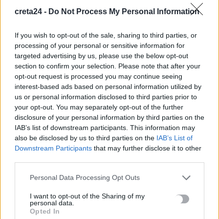
Μυστράς: Νεκροτομή και τοξικολογικές θα δείξουν αν ο
creta24 -
Do Not Process My Personal Information
90χρονος πέθανε από φυσικά αίτια
6 Αυγούστου, 2026
If you wish to opt-out of the sale, sharing to third parties, or
processing of your personal or sensitive information for
Χανιά: Άγριος καβγάς έξω από το νοσοκομείο – Ένας
targeted advertising by us, please use the below opt-out
τραυματίας
section to confirm your selection. Please note that after your
6 Αυγούστου, 2026
opt-out request is processed you may continue seeing
interest-based ads based on personal information utilized by
us or personal information disclosed to third parties prior to
Θεσσαλονίκη: Το πλυντήριο έκρυβε… σχεδόν ένα κιλό ηρωίνης
your opt-out. You may separately opt-out of the further
6 Αυγούστου, 2026
disclosure of your personal information by third parties on the
IAB’s list of downstream participants. This information may
also be disclosed by us to third parties on the
IAB’s List of
Με επιτυχία πραγματοποιήθηκαν τα εγκαίνια της έκθεσης
Downstream Participants
that may further disclose it to other
«Άρρητη Σάρκα» στο Μουσείο Σύγχρονης Τέχνης Χανίων –
third parties.
Ελαιουργείον
6 Αυγούστου, 2026
Personal Data Processing Opt Outs
I want to opt-out of the Sharing of my
personal data.
Opted In
TRENDING