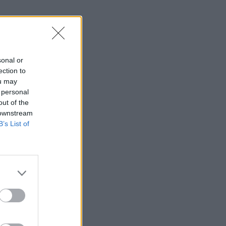
sonal or
ection to
ou may
 personal
out of the
 downstream
B’s List of