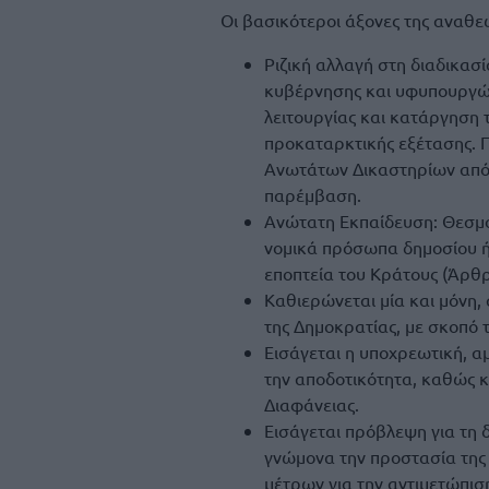
Οι βασικότεροι άξονες της αναθ
Ριζική αλλαγή στη διαδικασί
κυβέρνησης και υφυπουργών
λειτουργίας και κατάργηση τ
προκαταρκτικής εξέτασης. Π
Ανωτάτων Δικαστηρίων από ε
παρέμβαση.
Ανώτατη Εκπαίδευση: Θεσμο
νομικά πρόσωπα δημοσίου ή 
εποπτεία του Κράτους (Άρθρ
Καθιερώνεται μία και μόνη,
της Δημοκρατίας, με σκοπό 
Εισάγεται η υποχρεωτική, 
την αποδοτικότητα, καθώς 
Διαφάνειας.
Εισάγεται πρόβλεψη για τη 
γνώμονα την προστασία της
μέτρων για την αντιμετώπιση