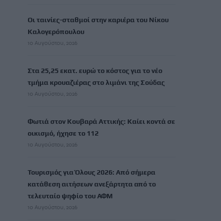
Οι ταινίες-σταθμοί στην καριέρα του Νίκου
Καλογερόπουλου
10 Αυγούστου, 2026
Στα 25,25 εκατ. ευρώ το κόστος για το νέο
τμήμα κρουαζιέρας στο λιμάνι της Σούδας
10 Αυγούστου, 2026
Φωτιά στον Κουβαρά Αττικής: Καίει κοντά σε
οικισμό, ήχησε το 112
10 Αυγούστου, 2026
Τουρισμός για Όλους 2026: Από σήμερα
κατάθεση αιτήσεων ανεξάρτητα από το
τελευταίο ψηφίο του ΑΦΜ
10 Αυγούστου, 2026