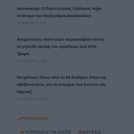
Απεσωκάρι: Ο Πολιτιστικός Σύλλογος πήρε
το όνομα του Αλέξανδρου Δασκαλάκη
10 Αυγούστου, 2026
Αναχαιτίσεις πολιτικών αεροσκαφών κοντά
σε γήπεδο γκολφ του προέδρου των ΗΠΑ
Τραμπ
10 Αυγούστου, 2026
Πετρέλαιο: Πάνω από τα 84 δολάρια λόγω της
αβεβαιότητας για το άνοιγμα των Στενών του
Ορμούζ
10 Αυγούστου, 2026
TRENDING
#
ΤΟΥΡΙΣΜΟΣ ΓΙΑ ΟΛΟΥΣ
#
ΑΙΤΗΣΕΙΣ