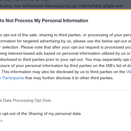
κησης του εκλογικού δικαιώματος με επιστολική ψήφο και
ονται εντός της Ελληνικής Επικράτειας.
Do Not Process My Personal Information
, η πρόταση διαμορφώθηκε έπειτα από τετράμηνη ενδελεχή
οινοβουλευτικής Ομάδας και φιλοδοξεί να αποτελέσει τη
to opt-out of the sale, sharing to third parties, or processing of your per
υνταγματική συζήτηση.
formation for targeted advertising by us, please use the below opt-out s
r selection. Please note that after your opt-out request is processed y
eing interest-based ads based on personal information utilized by us or
disclosed to third parties prior to your opt-out. You may separately opt-
losure of your personal information by third parties on the IAB’s list of
 την αντιπολίτευση
. This information may also be disclosed by us to third parties on the
IA
Participants
that may further disclose it to other third parties.
l Data Processing Opt Outs
ζητούμενο η κοινοβουλευτική συναίνεση, ήδη στην
μάχης, ενόψει των κοινοβουλευτικών ραντεβού, απέναντι
o opt-out of the Sharing of my personal data.
ρατίας για τη σύνδεση της μονιμότητας στο δημόσιο με την
In
 ανάδειξης της ηγεσίας της δικαιοσύνης, εξαετή θητεία για