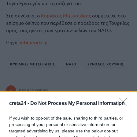
Ταγίπ Ερντογάν και τη σύζυγό του.
Στη συνέχεια, ο
Κυριάκος Μητσοτάκης
συμμετείχε στο
επίσημο δείπνο που παρέθεσε ο πρόεδρος της Τουρκίας
προς τους ηγέτες των κρατών-μελών του ΝΑΤΟ.
Πηγή:
iefimerida.gr
ΚΥΡΙΑΚΟΣ ΜΗΤΣΟΤΑΚΗΣ
ΝΑΤΟ
ΣΥΝΟΔΟΣ ΚΟΡΥΦΗΣ
ΠΡΟΗΓΟΎΜΕΝΟ
Χανιά: Αγωνία για 65χρονο
creta24 -
Do Not Process My Personal Information
ψαροντουφεκά – Σε εξέλιξη οι
έρευνες
If you wish to opt-out of the sale, sharing to third parties, or
processing of your personal or sensitive information for
8 Ιουλίου, 2026
targeted advertising by us, please use the below opt-out