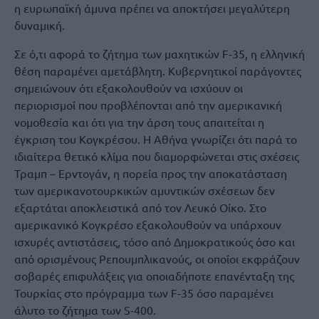
η ευρωπαϊκή άμυνα πρέπει να αποκτήσει μεγαλύτερη
δυναμική.
Σε ό,τι αφορά το ζήτημα των μαχητικών F-35, η ελληνική
θέση παραμένει αμετάβλητη. Κυβερνητικοί παράγοντες
σημειώνουν ότι εξακολουθούν να ισχύουν οι
περιορισμοί που προβλέπονται από την αμερικανική
νομοθεσία και ότι για την άρση τους απαιτείται η
έγκριση του Κογκρέσου. Η Αθήνα γνωρίζει ότι παρά το
ιδιαίτερα θετικό κλίμα που διαμορφώνεται στις σχέσεις
Τραμπ – Ερντογάν, η πορεία προς την αποκατάσταση
των αμερικανοτουρκικών αμυντικών σχέσεων δεν
εξαρτάται αποκλειστικά από τον Λευκό Οίκο. Στο
αμερικανικό Κογκρέσο εξακολουθούν να υπάρχουν
ισχυρές αντιστάσεις, τόσο από Δημοκρατικούς όσο και
από ορισμένους Ρεπουμπλικανούς, οι οποίοι εκφράζουν
σοβαρές επιφυλάξεις για οποιαδήποτε επανένταξη της
Τουρκίας στο πρόγραμμα των F-35 όσο παραμένει
άλυτο το ζήτημα των S-400.