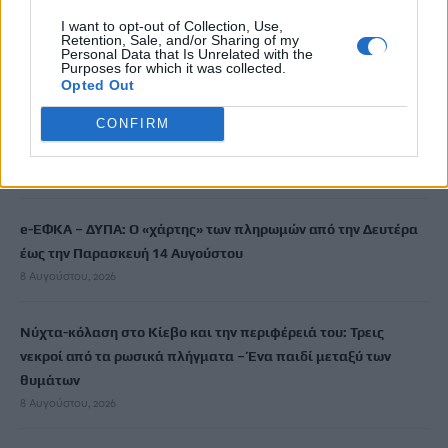
Φωτιά σε κτήριο στην Κουμουνδούρου – Απεγκλωβίστηκε ένα
I want to opt-out of Collection, Use,
Retention, Sale, and/or Sharing of my
άτομο
Personal Data that Is Unrelated with the
Purposes for which it was collected.
8 Αυγούστου, 2026
Opted Out
CONFIRM
Γαύδος: Επιχείρηση διάσωσης 31χρονης από δύσβατο σημείο
– Την απομάκρυνε με φουσκωτό επισκέπτης
8 Αυγούστου, 2026
e-ΕΦΚΑ – ΔΥΠΑ: Ο «χάρτης» των πληρωμών από την Δευτέρα
έως την Παρασκευή 14 Αυγούστου
8 Αυγούστου, 2026
Νύχτα-κόλαση στο Κίεβο και την περιφέρειά του: Τρεις
νεκροί από τα ρωσικά πλήγματα – Ένα παιδί μεταξύ των
θυμάτων
8 Αυγούστου, 2026