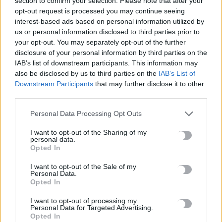
section to confirm your selection. Please note that after your
ΕΠΌΜΕΝΟ
opt-out request is processed you may continue seeing
interest-based ads based on personal information utilized by
Η Ελβετία νίκησε την Κολομβία
us or personal information disclosed to third parties prior to
στη διαδικασία των πέναλτι και
your opt-out. You may separately opt-out of the further
πήρε το εισιτήριο για τους “8”
disclosure of your personal information by third parties on the
8 Ιουλίου, 2026
IAB’s list of downstream participants. This information may
also be disclosed by us to third parties on the
IAB’s List of
Downstream Participants
that may further disclose it to other
Μην χάνεις είδηση. Βάλε το
CRETA24
στην
third parties.
Google
Personal Data Processing Opt Outs
ΠΡΟΣΘΕΣΕ ΤΟ
CRETA24
ΣΤΗΝ GOOGLE
I want to opt-out of the Sharing of my
personal data.
Opted In
ΡΟΗ ΕΙΔΗΣΕΩΝ
I want to opt-out of the Sale of my
Personal Data.
Opted In
Όμιλος ΔΕΗ: Νέα συμφωνία για χαρτοφυλάκιο έργων ΑΠΕ
άνω των 2 GW σε Πολωνία και Ουγγαρία
I want to opt-out of processing my
8 Αυγούστου, 2026
Personal Data for Targeted Advertising.
Opted In