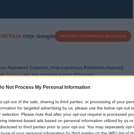
CRETA24
στην Google
ΠΡΟΣΘΕΣΕ ΤΟ
CRETA24
ΣΤΗΝ GOOGLE
ς του Λιμενικού Σώματος στην ευρύτερη θαλάσσια περιοχή
κιά
Χανίων
, για τον εντοπισμό ενός 65χρονου
 από το μεσημέρι της Τρίτης (07/07).
Do Not Process My Personal Information
ονος έφυγε από το σπίτι του, χθες το μεσημέρι, για
πέστρεψε, προκαλώντας την ανησυχία των οικείων του. Οι
to opt-out of the sale, sharing to third parties, or processing of your per
σημεία ζωής και
η οικογένειά του ειδοποίησε αργά το
formation for targeted advertising by us, please use the below opt-out s
r selection. Please note that after your opt-out request is processed y
ποίες κινητοποιήθηκαν άμεσα.
eing interest-based ads based on personal information utilized by us or
disclosed to third parties prior to your opt-out. You may separately opt-
Κέντρου Συντονισμού Έρευνας και Διάσωσης, στην
losure of your personal information by third parties on the IAB’s list of