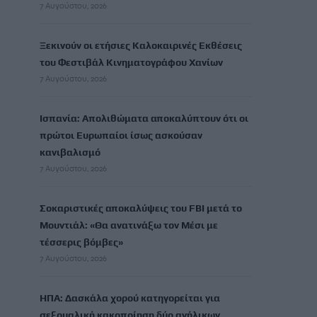
7 Αυγούστου, 2026
Ξεκινούν οι ετήσιες Καλοκαιρινές Εκθέσεις
του Φεστιβάλ Κινηματογράφου Χανίων
7 Αυγούστου, 2026
Ισπανία: Απολιθώματα αποκαλύπτουν ότι οι
πρώτοι Ευρωπαίοι ίσως ασκούσαν
κανιβαλισμό
7 Αυγούστου, 2026
Σοκαριστικές αποκαλύψεις του FBI μετά το
Μουντιάλ: «Θα ανατινάξω τον Μέσι με
τέσσερις βόμβες»
7 Αυγούστου, 2026
ΗΠΑ: Δασκάλα χορού κατηγορείται για
σεξουαλική κακοποίηση δύο ανήλικων