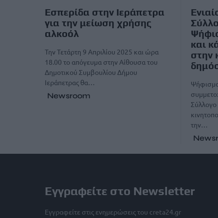
Εσπερίδα στην Ιεράπετρα
Ενιαί
για την μείωση χρήσης
Σύλλο
αλκοόλ
Ψήφι
και κ
Την Τετάρτη 9 Απριλίου 2025 και ώρα
στην 
18.00 το απόγευμα στην Αίθουσα του
δημόσ
Δημοτικού Συμβουλίου Δήμου
Ιεράπετρας θα…
Ψήφισμα
συμμετοχ
Newsroom
Σύλλογο 
κινητοπο
την…
News
Εγγραφείτε στο Newsletter
Εγγραφείτε στις ενημερώσεις του creta24.gr