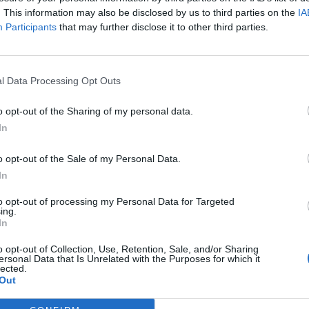
ά σκάφη του Λιμενικού Σώματος, εναέριο μέσο της Frontex,
. This information may also be disclosed by us to third parties on the
IA
καθώς και δύο περιπολικά οχήματα του Λιμενικού που
Participants
that may further disclose it to other third parties.
άς.
χή χαρακτηρίζονται σχετικά ευνοϊκές, καθώς πνέουν
μποφόρ.
l Data Processing Opt Outs
o opt-out of the Sharing of my personal data.
In
ΙΑ
ΨΑΡΟΝΤΟΥΦΕΚΑΣ
o opt-out of the Sale of my Personal Data.
In
ΕΠΌΜΕΝΟ
to opt-out of processing my Personal Data for Targeted
ing.
In
λπο τη
Σύνοδος ΝΑΤΟ στην
ικά
Άγκυρα: Πώς είδε η
o opt-out of Collection, Use, Retention, Sale, and/or Sharing
Αθήνα τη συνάντηση
ersonal Data that Is Unrelated with the Purposes for which it
lected.
ν και
Τραμπ-Ερντογάν, ο
Out
 την
στρατηγικός ρόλος της
Ελλάδας