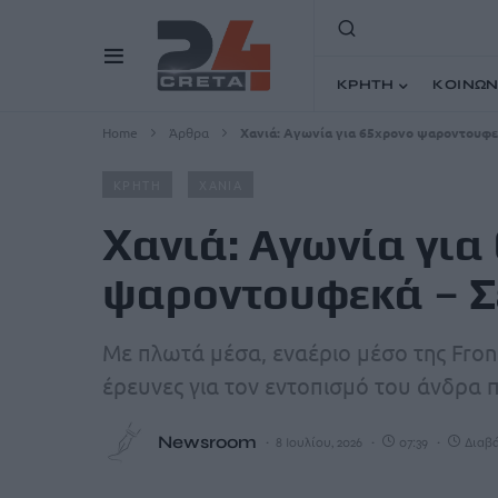
ΚΡΗΤΗ
ΚΟΙΝΩΝ
Home
Άρθρα
Χανιά: Αγωνία για 65χρονο ψαροντουφεκ
ΚΡΗΤΗ
ΧΑΝΙΑ
Χανιά: Αγωνία για
ψαροντουφεκά – Σε
Με πλωτά μέσα, εναέριο μέσο της Front
έρευνες για τον εντοπισμό του άνδρα π
Newsroom
8 Ιουλίου, 2026
07:39
Διαβά