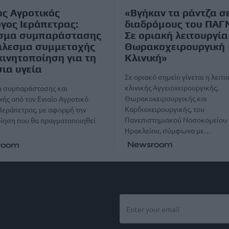
ος Αγροτικός
«Βγήκαν τα ράντζα σ
γος Ιεράπετρας:
διαδρόμους του ΠΑΓ
σμα συμπαράστασης
Σε οριακή λειτουργία
άλεσμα συμμετοχής
Θωρακοχειρουργική
κινητοποίηση για τη
Κλινική»
ια υγεία
Σε οριακό σημείο γίνεται η λειτο
κλινικής Αγγειοχειρουργικής,
 συμπαράστασης και
Θωρακοχειρουργικής και
ής από τον Ενιαίο Αγροτικό
Καρδιοχειρουργικής, του
Ιεράπετρας, με αφορμή την
Πανεπιστημιακού Νοσοκομείου
ίηση που θα πραγματοποιηθεί
Ηρακλείου, σύμφωνα με…
Newsroom
room