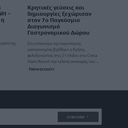
ε
Κρητικές γεύσεις και
ΝΗ –
δημιουργίες ξεχώρισαν
 η
στον 7ο Παγκόσμιο
Διαγωνισμό
Γαστρονομικού Δώρου
υργία της
Στο επίκεντρο της παγκόσμιας
γαστρονομίας βρέθηκε η Κρήτη,
φιλοξενώντας στις 21 Μαΐου στο Creta
Maris Resort την τελετή απονομής του…
Newsroom
SUBSCRIBE