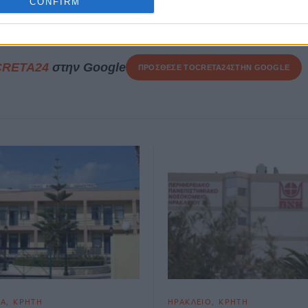
CONFIRM
8 Ιουλίου, 2026
CRETA24
στην Google
ΠΡΟΣΘΕΣΕ ΤΟ
CRETA24
ΣΤΗΝ GOOGLE
ΙΑ
ΚΡΗΤΗ
ΗΡΑΚΛΕΙΟ
ΚΡΗΤΗ