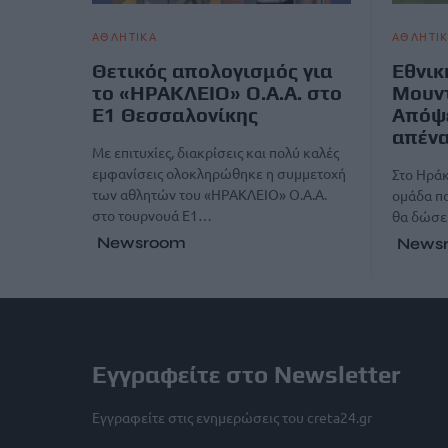
ΑΘΛΗΤΙΚΑ
ΑΘΛΗΤΙ
Θετικός απολογισμός για
Εθνικ
το «ΗΡΑΚΛΕΙΟ» Ο.Α.Α. στο
Μουντ
Ε1 Θεσσαλονίκης
Απόψε
απένα
Με επιτυχίες, διακρίσεις και πολύ καλές
εμφανίσεις ολοκληρώθηκε η συμμετοχή
Στο Ηράκ
των αθλητών του «ΗΡΑΚΛΕΙΟ» Ο.Α.Α.
ομάδα π
στο τουρνουά Ε1…
θα δώσει
Newsroom
News
Εγγραφείτε στο Newsletter
Εγγραφείτε στις ενημερώσεις του creta24.gr