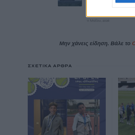
κλειστά τα Στενά
Ορμούζ
11 Μαΐου, 2026
Μην χάνεις είδηση. Βάλε το
ΣΧΕΤΙΚΆ ΆΡΘΡΑ