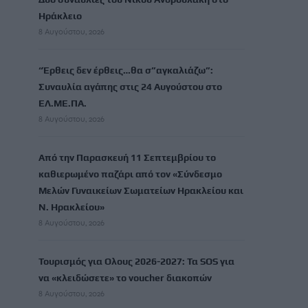
Ηράκλειο
8 Αυγούστου, 2026
“Έρθεις δεν έρθεις…θα σ”αγκαλιάζω”:
Συναυλία αγάπης στις 24 Αυγούστου στο
ΕΛ.ΜΕ.ΠΑ.
8 Αυγούστου, 2026
Από την Παρασκευή 11 Σεπτεμβρίου το
καθιερωμένο παζάρι από τον «Σύνδεσμο
Μελών Γυναικείων Σωματείων Ηρακλείου και
Ν. Ηρακλείου»
8 Αυγούστου, 2026
Τουρισμός για Ολους 2026-2027: Τα SOS για
να «κλειδώσετε» το voucher διακοπών
8 Αυγούστου, 2026