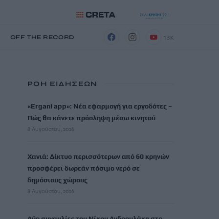
13K
Η
OFF THE RECORD
ΡΟΗ ΕΙΔΗΣΕΩΝ
«Ergani app»: Νέα εφαρμογή για εργοδότες –
Πώς θα κάνετε πρόσληψη μέσω κινητού
8 Αυγούστου, 2026
Χανιά: Δίκτυο περισσότερων από 60 κρηνών
προσφέρει δωρεάν πόσιμο νερό σε
δημόσιους χώρους
8 Αυγούστου, 2026
Δύο συναυλίες του Νίκου Ανδρουλάκη στο