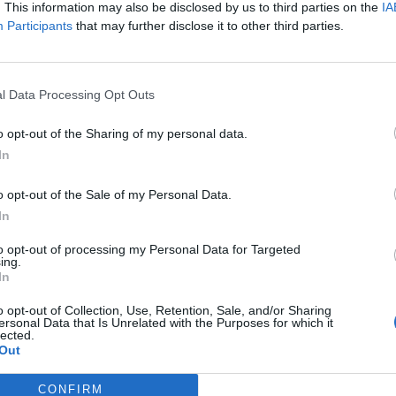
. This information may also be disclosed by us to third parties on the
IA
 αγωνιστεί στα Play Offs του Champions League το
Participants
that may further disclose it to other third parties.
ύστου
, όπως και
ο Όμιλος στην αντίστοιχη φάση
7 του ίδιου μήνα
, φαντάζει το πιο πιθανό το Super Cup να
 έτους (2027).
l Data Processing Opt Outs
ία διεξαγωγής του Super Cup και τον τηλεοπτικό πάροχο
o opt-out of the Sharing of my personal data.
δία και το γήπεδο διεξαγωγής του αγώνα που θα κρίνει το
In
o opt-out of the Sale of my Personal Data.
In
to opt-out of processing my Personal Data for Targeted
ing.
In
o opt-out of Collection, Use, Retention, Sale, and/or Sharing
ΕΠΌΜΕΝΟ
ersonal Data that Is Unrelated with the Purposes for which it
lected.
ιεί για
Out
Οδηγός βυτιοφόρου στο
τιστική
Σουδάν απέτρεψε
είνουν
τραγωδία μετά από
CONFIRM