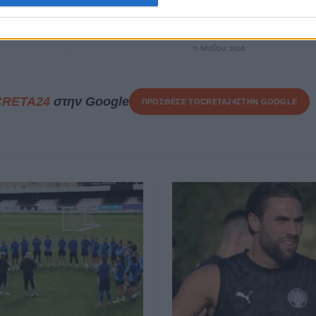
 του
έκρηξη σε πρατήριο
καυσίμων
11 Μαΐου, 2026
CRETA24
στην Google
ΠΡΟΣΘΕΣΕ ΤΟ
CRETA24
ΣΤΗΝ GOOGLE