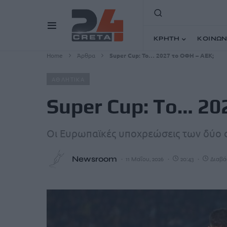
ΚΡΗΤΗ
ΚΟΙΝΩΝ
Home
Άρθρα
Super Cup: To… 2027 το ΟΦΗ – ΑΕΚ;
ΑΘΛΗΤΙΚΑ
Super Cup: To… 20
Oι Ευρωπαϊκές υποχρεώσεις των δύο ο
Newsroom
11 Μαΐου, 2026
20:43
Διαβάζ