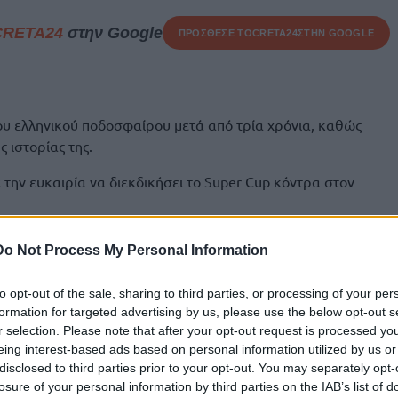
CRETA24
στην Google
ΠΡΟΣΘΕΣΕ ΤΟ
CRETA24
ΣΤΗΝ GOOGLE
υ ελληνικού ποδοσφαίρου μετά από τρία χρόνια, καθώς
 ιστορίας της.
ην ευκαιρία να διεκδικήσει το Super Cup κόντρα στον
 την περασμένη σεζόν και αναμένεται να συνεχιστεί.
Do Not Process My Personal Information
ικασία του διαγωνισμού για το «πακέτο» των τηλεοπτικών
υ Κυπέλλου Ελλάδας για την επόμενη τριετία.
to opt-out of the sale, sharing to third parties, or processing of your per
formation for targeted advertising by us, please use the below opt-out s
ταμπλούχος Ολυμπιακός αντιμετώπισε τον
ΟΦΗ
στο
r selection. Please note that after your opt-out request is processed y
ου (3-0 οι Πειραιώτες στην παράταση), ενώ η έτερη
eing interest-based ads based on personal information utilized by us or
αγωγή του ματς ήταν ο Αύγουστος, πριν τη σέντρα του
disclosed to third parties prior to your opt-out. You may separately opt-
losure of your personal information by third parties on the IAB’s list of