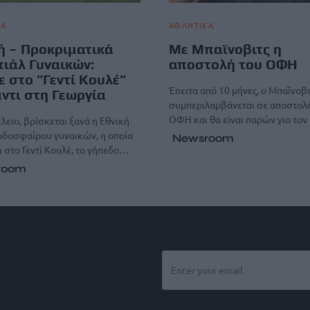
ΚΑ
ΑΘΛΗΤΙΚΑ
ή – Προκριματικά
Με Μπαϊνοβιτς η
ιάλ Γυναικών:
αποστολή του ΟΦΗ
 στο ”Γεντί Κουλέ”
Έπειτα από 10 μήνες, ο Μπαΐνοβι
ντι στη Γεωργία
συμπεριλαμβάνεται σε αποστολ
ΟΦΗ και θα είναι παρών για το
λειο, βρίσκεται ξανά η Εθνική
οδοσφαίρου γυναικών, η οποία
Newsroom
 στο Γεντί Κουλέ, το γήπεδο…
room