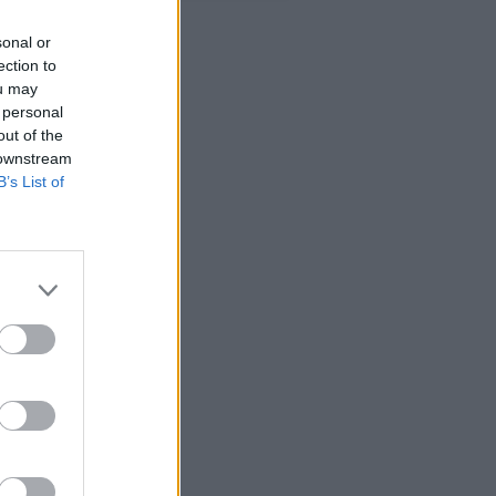
sonal or
ection to
ou may
 personal
out of the
 downstream
B’s List of