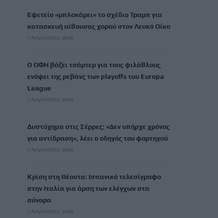
Εφετείο «μπλοκάρει» το σχέδιο Τραμπ για
κατασκευή αίθουσας χορού στον Λευκό Οίκο
7 Αυγούστου, 2026
Ο ΟΦΗ βάζει τσάρτερ για τους φιλάθλους
ενόψει της ρεβάνς των playoffs του Europa
League
7 Αυγούστου, 2026
Δυστύχημα στις Σέρρες: «Δεν υπήρχε χρόνος
για αντίδραση», λέει ο οδηγός του φορτηγού
7 Αυγούστου, 2026
Κρίση στη Θέουτα: Ισπανικό τελεσίγραφο
στην Ιταλία για άρση των ελέγχων στα
σύνορα
7 Αυγούστου, 2026