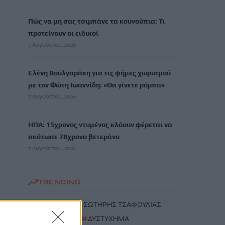
Πώς να μη σας τσιμπάνε τα κουνούπια: Τι
προτείνουν οι ειδικοί
7 Αυγούστου, 2026
Ελένη Βουλγαράκη για τις φήμες χωρισμού
με τον Φώτη Ιωαννίδη: «Θα γίνετε ρόμπα»
7 Αυγούστου, 2026
ΗΠΑ: 15χρονος ντυμένος κλόουν φέρεται να
σκότωσε 78χρονο βετεράνο
7 Αυγούστου, 2026
TRENDING
#
ΡΙΦΙΦΙ
#
ΣΩΤΗΡΗΣ ΤΣΑΦΟΥΛΙΑΣ
#
ΣΕΡΡΕΣ
#
ΔΥΣΤΥΧΗΜΑ