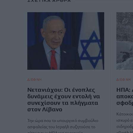
ΣΧΕΤΙΚΆ ΆΡΘΡΑ
ΔΙΕΘΝΗ
ΔΙΕΘΝΗ
Νετανιάχου: Οι ένοπλες
ΗΠΑ:
δυνάμεις έχουν εντολή να
αποκα
συνεχίσουν τα πλήγματα
σφοδ
στον Λίβανο
Κάτοικοι
ισχυρό ε
Την ώρα που το υπουργικό συμβούλιο
σιδηροδ
ασφαλείας του Ισραήλ συζητούσε το
«Darth 
αίτημα των ΗΠΑ για εκεχειρία