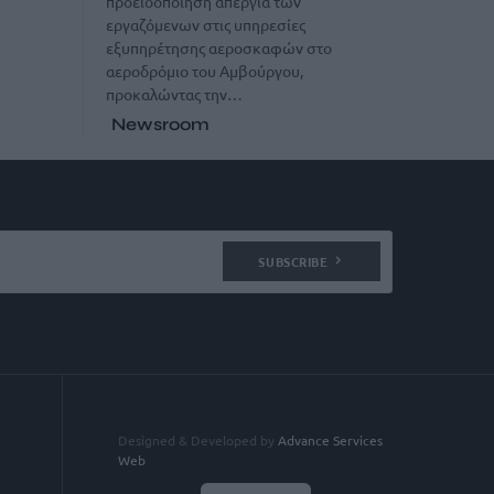
προειδοποίηση απεργία των
εργαζόμενων στις υπηρεσίες
εξυπηρέτησης αεροσκαφών στο
αεροδρόμιο του Αμβούργου,
προκαλώντας την…
Newsroom
SUBSCRIBE
Designed & Developed by
Advance Services
Web