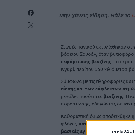
Μην χάνεις είδηση. Βάλε το
Στιγμές πανικού εκτυλίχθηκαν στ
βόρειου Σουδάν, όταν βυτιοφόρ
εκφόρτωσης βενζίνης
. Το περισ
Ινγκρί, περίπου 550 χιλιόμετρα β
Σύμφωνα με τις πληροφορίες και τ
πίεσης και των εύφλεκτων ατμώ
μεγάλες ποσότητες
βενζίνης
. Η κ
εκφόρτωσης, οδηγώντας σε
ισχυ
Καθοριστική όμως αποδείχθηκε 
φλόγες,
κατάφερε να απομακρύνε
βασικές εγκαταστάσεις του πρα
creta24 -