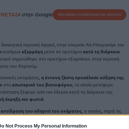
CRETA24
στην Google
ΠΡΟΣΘΕΣΕ ΤΟ
CRETA24
ΣΤΗΝ GOOGLE
η διοικητική περιοχή Αργκό, στην επαρχία Αλ-Μπαργκίγκ του
ο καυσίμων
εξερράγη
μέσα σε πρατήριο
κατά τη διάρκεια
τατικό σημειώθηκε στο πρατήριο «Σαμπίνα», στην περιοχή
όρεια του Χαρτούμ.
εχνικές εκτιμήσεις,
η έντονη ζέστη προκάλεσε αύξηση της
ν
στο
εσωτερικό του βυτιοφόρου
, το οποίο μετέφερε
ατάσταση ξέφυγε από τον έλεγχο κατά τη διάρκεια της
ρή έκρηξη και φωτιά
.
η
αντίδραση του οδηγού του οχήματος
, ο οποίος, παρά τις
ι το βυτιοφόρο από τις δεξαμενές καυσίμων και τις
τηρίου
. Η ενέργειά του χαρακτηρίστηκε από κατοίκους και
Do Not Process My Personal Information