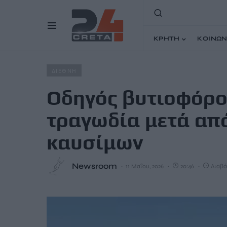
ΚΡΗΤΗ
ΚΟΙΝΩΝ
Home
Άρθρα
Οδηγός βυτιοφόρου στο Σουδάν απέτρεψ
ΔΙΕΘΝΗ
Οδηγός βυτιοφόρο
τραγωδία μετά από
καυσίμων
Newsroom
11 Μαΐου, 2026
20:46
Διαβά