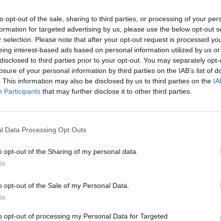
ική
», καθώς απέτρεψε μια ενδεχόμενη αλυσιδωτή έκρηξη
ην περιοχή.
to opt-out of the sale, sharing to third parties, or processing of your per
formation for targeted advertising by us, please use the below opt-out s
 περίπου 10.000 γαλόνια βενζίνης
, ενώ προκλήθηκαν
r selection. Please note that after your opt-out request is processed y
ατηρίου. Παρά τη σφοδρότητα του περιστατικού, δεν
eing interest-based ads based on personal information utilized by us or
disclosed to third parties prior to your opt-out. You may separately opt-
με τον οδηγό να σώζεται κυριολεκτικά την τελευταία
losure of your personal information by third parties on the IAB’s list of
. This information may also be disclosed by us to third parties on the
IA
Participants
that may further disclose it to other third parties.
θυνος πετρελαίου της περιοχής επισκέφθηκε το σημείο και
ής εφαρμογής των κανόνων ασφαλείας κατά τη μεταφορά
ερα σε περιόδους υψηλών θερμοκρασιών.
l Data Processing Opt Outs
ες εκφόρτωσης να αποφεύγονται κατά τις μεσημβρινές
ωρίς το πρωί ή αργά το βράδυ, ενώ τόνισε τη σημασία της
o opt-out of the Sharing of my personal data.
άτων πυρόσβεσης και αντιμετώπισης εκτάκτων
In
o opt-out of the Sale of my Personal Data.
πίκεντρο τους σοβαρούς κινδύνους που συνδέονται με τη
In
ομακρυσμένες και ερημικές περιοχές, αλλά και τη σημασία
ης στην αποτροπή μιας μεγάλης καταστροφής.
to opt-out of processing my Personal Data for Targeted