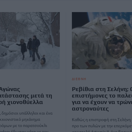
ΔΙΕΘΝΗ
 Αγώνας
Ρεβίθια στη Σελήνη; 
τάστασης μετά τη
επιστήμονες το παλ
ρή χιονοθύελλα
για να έχουν να τρών
αστροναύτες
, δημόσιοι υπάλληλοι και ένα
κχιονιστικό μηχάνημα
Καθώς η επιστροφή στη Σελήνη 
ρόμων με το παρατσούκλι
προ των πυλών με την επερχόμε
Vader» έδωσαν μάχη με τον…
αποστολή Artemis II, ένα βασικό