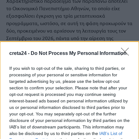
Χαρακτηριστικό παράδειγμα των παραπάνω αποτελεί
το Οικονομικό Πανεπιστήμιο Αθηνών, το οποίο είχε
εξασφαλίσει έγκριση για τρία μεταπτυχιακά
προγράμματα, ωστόσο, σε αυτή τη φάση προχωρούν τα
δύο, προκειμένου να αρχίσουν τη λειτουργία τους τον
Σεπτέμβριο του 2026, πάντα υπό την αίρεση της
πιστοποίησης από την ΕΘΑΕΕ.
creta24 -
Do Not Process My Personal Information
«Τα δύο χρηματοδοτούμενα προγράμματα είναι
καινοτόμα και διεπιστημονικά και εστιάζουν σε τομείς
If you wish to opt-out of the sale, sharing to third parties, or
αιχμής με διεθνή απήχηση και σημαντικές προοπτικές
processing of your personal or sensitive information for
ανάπτυξης», ανέφερε στο ΑΠΕ-ΜΠΕ η Νάνσυ Πουλούδη,
targeted advertising by us, please use the below opt-out
Αντιπρύτανης Διεθνούς Συνεργασίας και Ανάπτυξης του
section to confirm your selection. Please note that after your
ΟΠΑ.
opt-out request is processed you may continue seeing
interest-based ads based on personal information utilized by
Όπως είπε, η χρηματοδότηση «συμβάλλει καθοριστικά
us or personal information disclosed to third parties prior to
your opt-out. You may separately opt-out of the further
στο σχεδιασμό και την υλοποίησή τους, υποστηρίζοντας
disclosure of your personal information by third parties on the
τη διμερή συνεργασία για την ανάπτυξη της διδακτέας
IAB’s list of downstream participants. This information may
ύλης με την αξιοποίηση σύγχρονων μεθόδων
also be disclosed by us to third parties on the
IAB’s List of
διδασκαλίας, τη διεθνή προβολή των προγραμμάτων