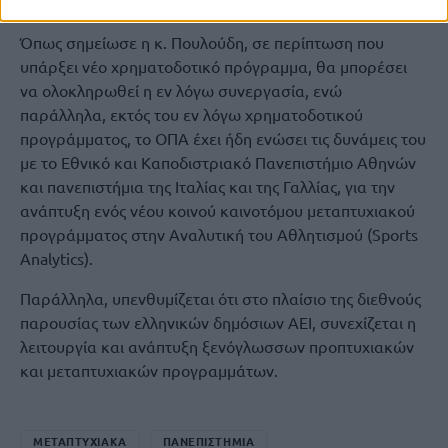
επιτρέψουν τη διεύρυνση του δικτύου συνεργασιών.
Όπως σημείωσε η κ. Πουλούδη, σε περίπτωση που
υπάρξει νέο χρηματοδοτικό πρόγραμμα, θα μπορέσει
να ολοκληρωθεί η εν λόγω συνεργασία, ενώ
παράλληλα, εκτός του εν λόγω χρηματοδοτικού
προγράμματος, το ΟΠΑ έχει ήδη ενώσει τις δυνάμεις του
με το Εθνικό και Καποδιστριακό Πανεπιστήμιο Αθηνών
και πανεπιστήμια της Ιταλίας και της Γαλλίας, για την
ανάπτυξη ενός νέου κοινού καινοτόμου μεταπτυχιακού
προγράμματος στην Αναλυτική του Αθλητισμού (Sports
Analytics).
Παράλληλα, υπενθυμίζεται ότι στο πλαίσιο της διεθνούς
παρουσίας των ελληνικών δημόσιων ΑΕΙ, συνεχίζεται η
λειτουργία και ανάπτυξη ξενόγλωσσων προπτυχιακών
και μεταπτυχιακών προγραμμάτων.
ΜΕΤΑΠΤΥΧΙΑΚΑ
ΠΑΝΕΠΙΣΤΗΜΙΑ