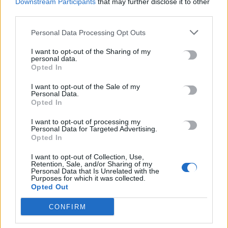
Downstream Participants
that may further disclose it to other
και την ενίσχυση των εκπαιδευτικών υποδομών,
third parties.
ιδιαίτερα για την υποστήριξη της εξ αποστάσεως
Personal Data Processing Opt Outs
εκπαίδευσης».
I want to opt-out of the Sharing of my
Το ένα εκ των τριών προγραμμάτων, ωστόσο, «παρά
personal data.
την έγκρισή του και την εντατική προετοιμασία και τη
Opted In
βούληση των εμπλεκόμενων πλευρών», όπως
I want to opt-out of the Sale of my
υπογράμμισε η κ. Πουλούδη, δεν προχώρησε σε αυτή τη
Personal Data.
φάση.
Opted In
I want to opt-out of processing my
«Το στενό χρονικό πλαίσιο, οι διαφορές στα
Personal Data for Targeted Advertising.
χρονοδιαγράμματα και τις τυπικές διαδικασίες μεταξύ
Opted In
των συνεργαζόμενων ιδρυμάτων καθώς και οι αρχικές
I want to opt-out of Collection, Use,
ασάφειες στους όρους χρηματοδότησης δεν επέτρεψαν
Retention, Sale, and/or Sharing of my
την ολοκλήρωση της συνεργασίας εντός του
Personal Data that Is Unrelated with the
Purposes for which it was collected.
συγκεκριμένου κύκλου χρηματοδότησης», εξήγησε.
Opted Out
Ωστόσο, το ΟΠΑ, όπως και τα υπόλοιπα ελληνικά
CONFIRM
δημόσια ΑΕΙ, συνεχίζει να κινείται με όρους που θα