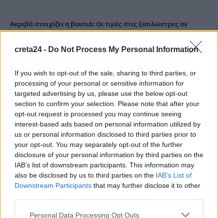
Ακριβά στοιχίζει η βουτιά: Οι τιμές στις ξαπλώστρες σε
γνωστές παραλίες της Ελλάδας
5 Αυγούστου, 2026
creta24 -
Do Not Process My Personal Information
If you wish to opt-out of the sale, sharing to third parties, or
e-ΕΦΚΑ: Πότε καταβάλλεται το αδειοδωρόσημο στους
processing of your personal or sensitive information for
οικοδόμους
targeted advertising by us, please use the below opt-out
5 Αυγούστου, 2026
section to confirm your selection. Please note that after your
opt-out request is processed you may continue seeing
Πήγε για ψώνια με το ελικόπτερό του γιατί η διαδρομή με το
interest-based ads based on personal information utilized by
us or personal information disclosed to third parties prior to
αμάξι ήταν… πολύ μεγάλη
your opt-out. You may separately opt-out of the further
5 Αυγούστου, 2026
disclosure of your personal information by third parties on the
IAB’s list of downstream participants. This information may
Μύκονος: 35χρονος οδηγός έκλεψε από τουρίστα επώνυμη
also be disclosed by us to third parties on the
IAB’s List of
Downstream Participants
that may further disclose it to other
τσάντα και ρολόι αξίας 75.000 ευρώ
third parties.
5 Αυγούστου, 2026
Personal Data Processing Opt Outs