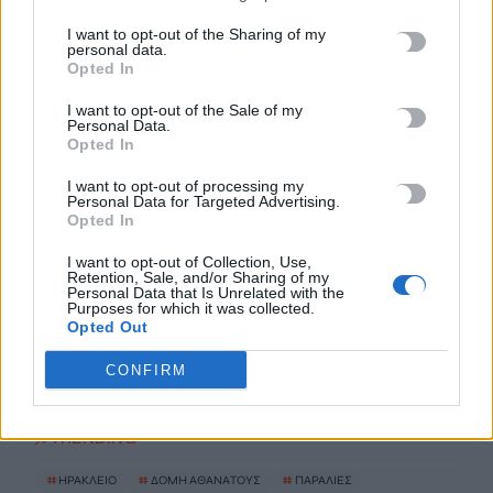
Σύσκεψη εργασίας για θέματα Μεταφορών και Επικοινωνιών
I want to opt-out of the Sharing of my
5 Αυγούστου, 2026
personal data.
Opted In
Η Βρετανική κυβέρνηση δεν θα προχωρήσει σε διεξαγωγή
I want to opt-out of the Sale of my
Personal Data.
έρευνας για τον Επστάιν
Opted In
5 Αυγούστου, 2026
I want to opt-out of processing my
Personal Data for Targeted Advertising.
Η «Ειρήνη» του Αριστοφάνη στην Παιδική – Εφηβική
Opted In
Βιβλιοθήκη Δημοτικού Κήπου
I want to opt-out of Collection, Use,
5 Αυγούστου, 2026
Retention, Sale, and/or Sharing of my
Personal Data that Is Unrelated with the
Purposes for which it was collected.
Opted Out
Εκδήλωση Τιμής και Μνήμης για τον Μενέλαο Παρλαμά
5 Αυγούστου, 2026
CONFIRM
TRENDING
#
ΗΡΑΚΛΕΙΟ
#
ΔΟΜΗ ΑΘΑΝΑΤΟΥΣ
#
ΠΑΡΑΛΙΕΣ