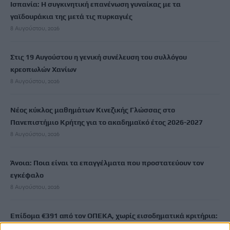
Ισπανία: Η συγκινητική επανένωση γυναίκας με τα
γαϊδουράκια της μετά τις πυρκαγιές
8 Αυγούστου, 2026
Στις 19 Αυγούστου η γενική συνέλευση του συλλόγου
κρεοπωλών Χανίων
8 Αυγούστου, 2026
Νέος κύκλος μαθημάτων Κινεζικής Γλώσσας στο
Πανεπιστήμιο Κρήτης για το ακαδημαϊκό έτος 2026-2027
8 Αυγούστου, 2026
Άνοια: Ποια είναι τα επαγγέλματα που προστατεύουν τον
εγκέφαλο
8 Αυγούστου, 2026
Επίδομα €391 από τον ΟΠΕΚΑ, χωρίς εισοδηματικά κριτήρια:
Η προϋπόθεση