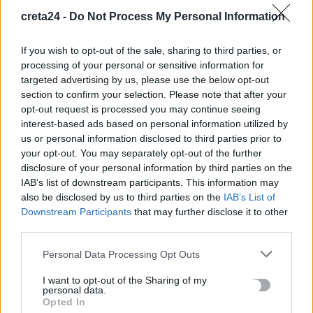
8 Αυγούστου, 2026
creta24 -
Do Not Process My Personal Information
If you wish to opt-out of the sale, sharing to third parties, or
Θεατρική αφήγηση «Έρευσεν ύδωρ» στο Δημοτικό Σχολείο
processing of your personal or sensitive information for
Κεφαλά
targeted advertising by us, please use the below opt-out
8 Αυγούστου, 2026
section to confirm your selection. Please note that after your
opt-out request is processed you may continue seeing
interest-based ads based on personal information utilized by
us or personal information disclosed to third parties prior to
TRENDING
your opt-out. You may separately opt-out of the further
#
ΑΠΑΤΗΤΕΣ ΠΑΡΑΛΙΕΣ
#
ΠΕΡΣΕΙΔΕΣ
#
ΕΝΟΙΚΙΑ
disclosure of your personal information by third parties on the
#
ΠΥΡΚΑΓΙΕΣ
IAB’s list of downstream participants. This information may
also be disclosed by us to third parties on the
IAB’s List of
Downstream Participants
that may further disclose it to other
third parties.
Personal Data Processing Opt Outs
ΣΧΕΤΙΚΆ ΆΡΘΡΑ
I want to opt-out of the Sharing of my
personal data.
Opted In