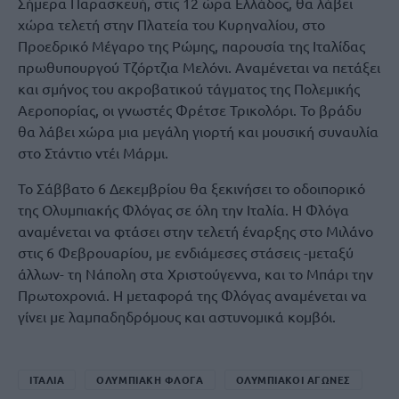
Σήμερα Παρασκευή, στις 12 ώρα Ελλάδος, θα λάβει
χώρα τελετή στην Πλατεία του Κυρηναλίου, στο
Προεδρικό Μέγαρο της Ρώμης, παρουσία της Ιταλίδας
πρωθυπουργού Τζόρτζια Μελόνι. Αναμένεται να πετάξει
και σμήνος του ακροβατικού τάγματος της Πολεμικής
Αεροπορίας, οι γνωστές Φρέτσε Τρικολόρι. Το βράδυ
θα λάβει χώρα μια μεγάλη γιορτή και μουσική συναυλία
στο Στάντιο ντέι Μάρμι.
Το Σάββατο 6 Δεκεμβρίου θα ξεκινήσει το οδοιπορικό
της Ολυμπιακής Φλόγας σε όλη την Ιταλία. Η Φλόγα
αναμένεται να φτάσει στην τελετή έναρξης στο Μιλάνο
στις 6 Φεβρουαρίου, με ενδιάμεσες στάσεις -μεταξύ
άλλων- τη Νάπολη στα Χριστούγεννα, και το Μπάρι την
Πρωτοχρονιά. Η μεταφορά της Φλόγας αναμένεται να
γίνει με λαμπαδηδρόμους και αστυνομικά κομβόι.
ΙΤΑΛΙΑ
ΟΛΥΜΠΙΑΚΗ ΦΛΟΓΑ
ΟΛΥΜΠΙΑΚΟΙ ΑΓΩΝΕΣ