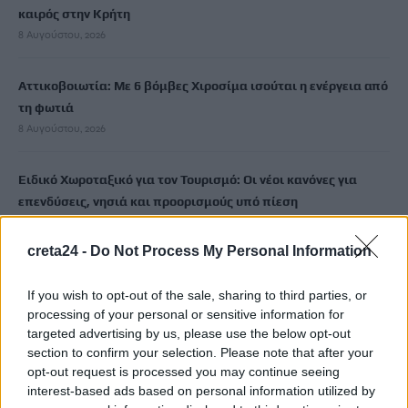
καιρός στην Κρήτη
8 Αυγούστου, 2026
Αττικοβοιωτία: Με 6 βόμβες Χιροσίμα ισούται η ενέργεια από
τη φωτιά
8 Αυγούστου, 2026
Ειδικό Χωροταξικό για τον Τουρισμό: Οι νέοι κανόνες για
επενδύσεις, νησιά και προορισμούς υπό πίεση
8 Αυγούστου, 2026
creta24 -
Do Not Process My Personal Information
Σούπερ Μάρκετ: Και νέοι κωδικοί στις μειώσεις στα ράφια
8 Αυγούστου, 2026
If you wish to opt-out of the sale, sharing to third parties, or
processing of your personal or sensitive information for
targeted advertising by us, please use the below opt-out
ΑΑΔΕ: Άνοιξε εκ νέου η πλατφόρμα για τη νέα Ενιαία Αίτηση
section to confirm your selection. Please note that after your
Ενίσχυσης 2026
opt-out request is processed you may continue seeing
8 Αυγούστου, 2026
interest-based ads based on personal information utilized by