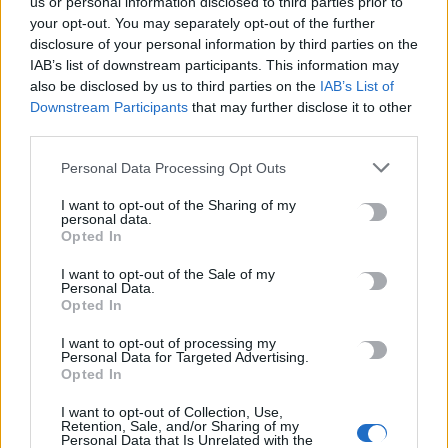
us or personal information disclosed to third parties prior to
your opt-out. You may separately opt-out of the further
Χωρίς ενεργό μέτωπο η φωτιά στη Σητεία – Σε κατάσταση
disclosure of your personal information by third parties on the
Red Code σήμερα η Κρήτη
IAB’s list of downstream participants. This information may
8 Αυγούστου, 2026
also be disclosed by us to third parties on the
IAB’s List of
Downstream Participants
that may further disclose it to other
third parties.
«Θεριακλήδες» οι Έλληνες – Πάνω από 1 στους 5 καπνίζει
καθημερινά
Personal Data Processing Opt Outs
7 Αυγούστου, 2026
I want to opt-out of the Sharing of my
personal data.
Opted In
Σε εξέλιξη οι δηλώσεις Πόθεν Έσχες – Αναλυτικά η
διαδικασία
I want to opt-out of the Sale of my
7 Αυγούστου, 2026
Personal Data.
Opted In
I want to opt-out of processing my
Personal Data for Targeted Advertising.
TRENDING
Opted In
#
ΚΑΙΡΟΣ
#
ΦΩΤΙΑ
#
ΑΤΤΙΚΟΒΟΙΩΤΙΑ
#
ΕΙΔΙΚΟ ΧΩΡΟΤΑΞΙΚΟ
I want to opt-out of Collection, Use,
Retention, Sale, and/or Sharing of my
Personal Data that Is Unrelated with the