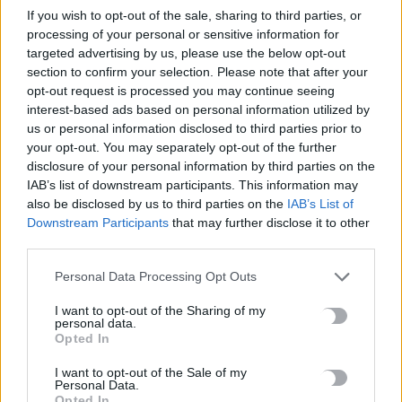
If you wish to opt-out of the sale, sharing to third parties, or
ασφάλειας και προστασίας των πλοίων».
processing of your personal or sensitive information for
targeted advertising by us, please use the below opt-out
Ο Ευρωπαίος επιχειρηματίας του τομέα της εμπορικής
section to confirm your selection. Please note that after your
ναυσιπλοΐας που ερωτήθηκε σχετικά εμφανίζεται
opt-out request is processed you may continue seeing
απρόθυμος να καταβάλει τέλη διέλευσης, τα οποία
interest-based ads based on personal information utilized by
αντιβαίνουν στο Δίκαιο της Θάλασσας.
us or personal information disclosed to third parties prior to
your opt-out. You may separately opt-out of the further
Δηλώνει επίσης ότι δεν θέλει να καταβάλει χρήματα
disclosure of your personal information by third parties on the
στους Φρουρούς της Επανάστασης, τον ένοπλο
IAB’s list of downstream participants. This information may
ιδεολογικό βραχίονα του Ιράν και, κατά συνέπεια, να
also be disclosed by us to third parties on the
IAB’s List of
χρηματοδοτήσει μία οργάνωση που θεωρείται
Downstream Participants
that may further disclose it to other
τρομοκρατική από πολλές δυτικές χώρες.
third parties.
Πηγή:
in.gr
Personal Data Processing Opt Outs
I want to opt-out of the Sharing of my
personal data.
Opted In
ΣΤΕΝΑ ΤΟΥ ΟΡΜΟΥΖ
I want to opt-out of the Sale of my
Personal Data.
Opted In