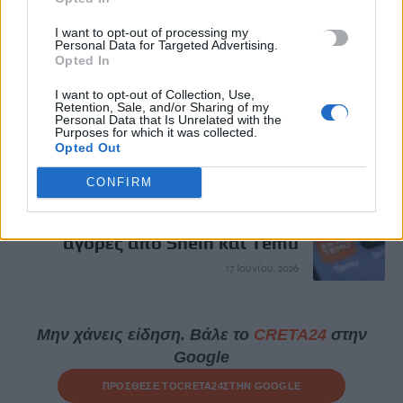
ΠΡΟΗΓΟΎΜΕΝΟ
I want to opt-out of processing my
Personal Data for Targeted Advertising.
Πρώην εργαζόμενος στην υγεία
Opted In
προσπάθησε να πουλήσει τα
ιδιωτικά ιατρικά αρχεία της
I want to opt-out of Collection, Use,
Retention, Sale, and/or Sharing of my
Κέιτ Μίντλετον
Personal Data that Is Unrelated with the
Purposes for which it was collected.
17 Ιουνίου, 2026
Opted Out
ΕΠΌΜΕΝΟ
CONFIRM
Τι αλλάζει από τον Ιούλιο στις
αγορές από Shein και Temu
17 Ιουνίου, 2026
Μην χάνεις είδηση. Βάλε το
CRETA24
στην
Google
ΠΡΟΣΘΕΣΕ ΤΟ
CRETA24
ΣΤΗΝ GOOGLE