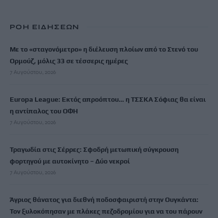
ΡΟΗ ΕΙΔΗΣΕΩΝ
Με το «σταγονόμετρο» η διέλευση πλοίων από το Στενό του
Ορμούζ, μόλις 33 σε τέσσερις ημέρες
7 Αυγούστου, 2026
Europa League: Εκτός απροόπτου… η ΤΣΣΚΑ Σόφιας θα είναι
η αντίπαλος του ΟΦΗ
7 Αυγούστου, 2026
Τραγωδία στις Σέρρες: Σφοδρή μετωπική σύγκρουση
φορτηγού με αυτοκίνητο – Δύο νεκροί
7 Αυγούστου, 2026
Άγριος θάνατος για διεθνή ποδοσφαιριστή στην Ουγκάντα:
Τον ξυλοκόπησαν με πλάκες πεζοδρομίου για να του πάρουν