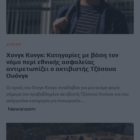
ΔΙΕΘΝΗ
Χονγκ Κονγκ: Κατηγορίες με βάση τον
νόμο περί εθνικής ασφαλείας
αντιμετωπίζει ο ακτιβιστής Τζόσουα
Ουόνγκ
Οι αρχές του Χονγκ Κονγκ συνέλαβαν για μια ακόμη φορά
σήμερα τον προβεβλημένο ακτιβιστή Τζόσουα Ουόνγκ και του
απήγγειλαν κατηγορία για συνωμοσία…
Newsroom