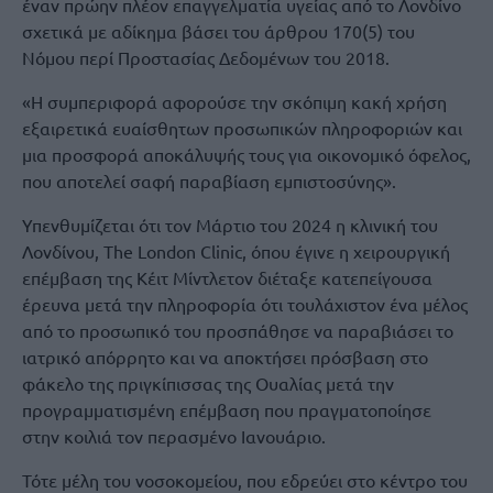
έναν πρώην πλέον επαγγελματία υγείας από το Λονδίνο
σχετικά με αδίκημα βάσει του άρθρου 170(5) του
Νόμου περί Προστασίας Δεδομένων του 2018.
«Η συμπεριφορά αφορούσε την σκόπιμη κακή χρήση
εξαιρετικά ευαίσθητων προσωπικών πληροφοριών και
μια προσφορά αποκάλυψής τους για οικονομικό όφελος,
που αποτελεί σαφή παραβίαση εμπιστοσύνης».
Υπενθυμίζεται ότι τον Μάρτιο του 2024 η κλινική του
Λονδίνου, The London Clinic, όπου έγινε η χειρουργική
επέμβαση της Κέιτ Μίντλετον διέταξε κατεπείγουσα
έρευνα μετά την πληροφορία ότι τουλάχιστον ένα μέλος
από το προσωπικό του προσπάθησε να παραβιάσει το
ιατρικό απόρρητο και να αποκτήσει πρόσβαση στο
φάκελο της πριγκίπισσας της Ουαλίας μετά την
προγραμματισμένη επέμβαση που πραγματοποίησε
στην κοιλιά τον περασμένο Ιανουάριο.
Τότε μέλη του νοσοκομείου, που εδρεύει στο κέντρο του