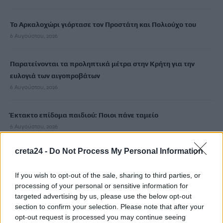
Το Αρκαλοχώρι γιόρτασε τον Προστάτη και Πολιούχο του
6 Αυγούστου, 2026
Παρατείνονται τα προληπτικά μέτρα στην Κρήτη για την
ευλογιά των αιγοπροβάτων
6 Αυγούστου, 2026
Έκτακτο επίδομα παιδιού: Ποιοι πάνε ταμείο
6 Αυγούστου, 2026
creta24 -
Do Not Process My Personal Information
ΟΠΕΚΑ: Νέα πληρωμή στις 7 Αυγούστου για τρίτεκνες και
πολύτεκνες οικογένειες
If you wish to opt-out of the sale, sharing to third parties, or
6 Αυγούστου, 2026
processing of your personal or sensitive information for
targeted advertising by us, please use the below opt-out
Χρίστος Δήμας: «Προχωρούν τα έργα σε όλο το μήκος του
section to confirm your selection. Please note that after your
opt-out request is processed you may continue seeing
ΒΟΑΚ»