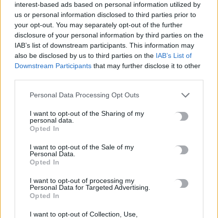
interest-based ads based on personal information utilized by
6 Αυγούστου, 2026
us or personal information disclosed to third parties prior to
your opt-out. You may separately opt-out of the further
Λιμάνι Ηρακλείου: Έμπλεξε ο κάβος στην προπέλα του
disclosure of your personal information by third parties on the
πλοίου – Περιπέτεια για 704 επιβάτες
IAB’s list of downstream participants. This information may
also be disclosed by us to third parties on the
IAB’s List of
6 Αυγούστου, 2026
Downstream Participants
that may further disclose it to other
third parties.
Ντύθηκε «Χάρος» και ανέβηκε στην οροφή νοσοκομείου
6 Αυγούστου, 2026
Personal Data Processing Opt Outs
I want to opt-out of the Sharing of my
personal data.
Guardian: Έτοιμο το πρώτο κατασκευαστικό συμβόλαιο στη
Opted In
Γάζα από το «Συμβούλιο Ειρήνης» του Τραμπ
6 Αυγούστου, 2026
I want to opt-out of the Sale of my
Personal Data.
Opted In
I want to opt-out of processing my
TRENDING
Personal Data for Targeted Advertising.
Opted In
#
ΑΡΚΑΛΟΧΩΡΙ
#
ΕΥΛΟΓΙΑ ΑΙΓΟΠΡΟΒΑΤΩΝ
#
ΑΦΜ
#
ΕΚΤΑΚΤΟ ΕΠΙΔΟΜΑ ΠΑΙΔΙΟΥ
I want to opt-out of Collection, Use,