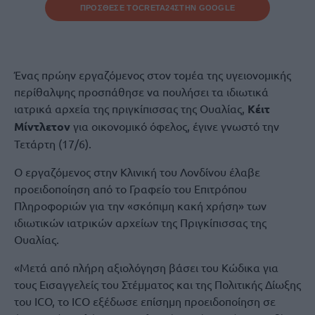
ΠΡΟΣΘΕΣΕ ΤΟ
CRETA24
ΣΤΗΝ GOOGLE
Ένας πρώην εργαζόμενος στον τομέα της υγειονομικής
περίθαλψης προσπάθησε να πουλήσει τα ιδιωτικά
ιατρικά αρχεία της πριγκίπισσας της Ουαλίας,
Κέιτ
Μίντλετον
για οικονομικό όφελος, έγινε γνωστό την
Τετάρτη (17/6).
Ο εργαζόμενος στην Κλινική του Λονδίνου έλαβε
προειδοποίηση από το Γραφείο του Επιτρόπου
Πληροφοριών για την «σκόπιμη κακή χρήση» των
ιδιωτικών ιατρικών αρχείων της Πριγκίπισσας της
Ουαλίας.
«Μετά από πλήρη αξιολόγηση βάσει του Κώδικα για
τους Εισαγγελείς του Στέμματος και της Πολιτικής Δίωξης
του ICO, το ICO εξέδωσε επίσημη προειδοποίηση σε