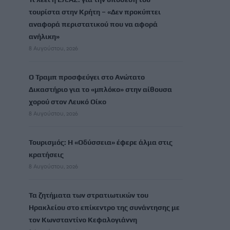
τουρίστα στην Κρήτη – «Δεν προκύπτει
αναφορά περιστατικού που να αφορά
ανήλικη»
8 Αυγούστου, 2026
Ο Τραμπ προσφεύγει στο Ανώτατο
Δικαστήριο για το «μπλόκο» στην αίθουσα
χορού στον Λευκό Οίκο
8 Αυγούστου, 2026
Τουρισμός: Η «Οδύσσεια» έφερε άλμα στις
κρατήσεις
8 Αυγούστου, 2026
Τα ζητήματα των στρατιωτικών του
Ηρακλείου στο επίκεντρο της συνάντησης με
τον Κωνσταντίνο Κεφαλογιάννη