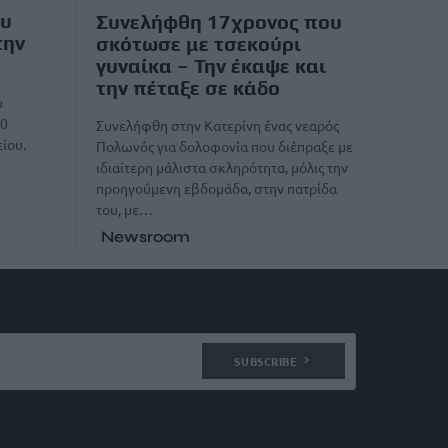
ου
Συνελήφθη 17χρονος που
την
σκότωσε με τσεκούρι
γυναίκα – Την έκαψε και
την πέταξε σε κάδο
υ
30
Συνελήφθη στην Κατερίνη ένας νεαρός
ίου.
Πολωνός για δολοφονία που διέπραξε με
ιδιαίτερη μάλιστα σκληρότητα, μόλις την
προηγούμενη εβδομάδα, στην πατρίδα
του, με…
Newsroom
SUBSCRIBE