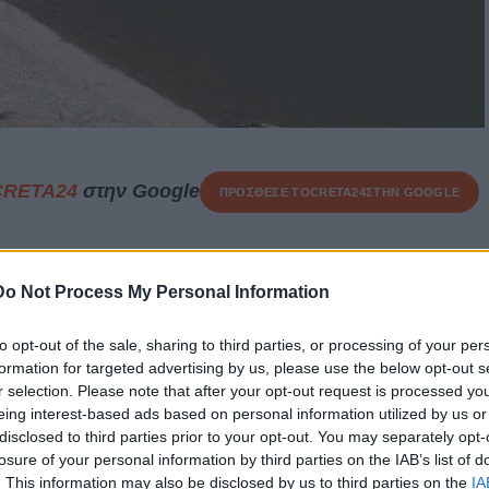
CRETA24
στην Google
ΠΡΟΣΘΕΣΕ ΤΟ
CRETA24
ΣΤΗΝ GOOGLE
Do Not Process My Personal Information
η θανάτου του 10χρονου παιδιού στις Σέρρες,
καθώς τα
κής εξέτασης δείχνουν ότι στη σορό εντοπίστηκαν ενδείξεις
to opt-out of the sale, sharing to third parties, or processing of your per
πό πνιγμό. Τα στοιχεία αυτά εξετάζονται με ιδιαίτερη
formation for targeted advertising by us, please use the below opt-out s
 προκειμένου να διαπιστωθούν με ακρίβεια οι συνθήκες
r selection. Please note that after your opt-out request is processed y
του το παιδί.
eing interest-based ads based on personal information utilized by us or
disclosed to third parties prior to your opt-out. You may separately opt-
ορίες, η μητέρα του 10χρονου αφέθηκε ελεύθερη, ενώ
losure of your personal information by third parties on the IAB’s list of
ται για ρευματοκλοπή αναμένεται να οδηγηθεί ενώπιον του
. This information may also be disclosed by us to third parties on the
IA