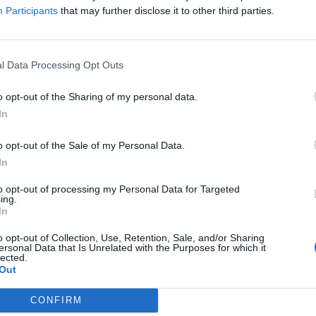
σε πλήρη εξέλιξη και οι Αρχές συνεχίζουν τη συλλογή
Participants
that may further disclose it to other third parties.
ίκα, ιδιοκτήτρια σπιτιού δίπλα ακριβώς στο κανάλι,
l Data Processing Opt Outs
της (27/05) για ρευματοκλοπή. Εξεταζόταντο σενάριο
, αφού το καλώδιο περνούσε πάνω από το κανάλι.
o opt-out of the Sharing of my personal data.
In
ΕΡΡΕΣ
o opt-out of the Sale of my Personal Data.
In
to opt-out of processing my Personal Data for Targeted
ing.
ΕΠΌΜΕΝΟ
In
Μαρινάκης για Τσίπρα:
o opt-out of Collection, Use, Retention, Sale, and/or Sharing
ρχη
Και το όνομα και η
ersonal Data that Is Unrelated with the Purposes for which it
lected.
ρητορική δείχνουν ότι
Out
ν
θέλει να μας γυρίσει
πίσω
CONFIRM
28 Μαΐου, 2026