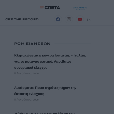
13K
Η
OFF THE RECORD
ΡΟΗ ΕΙΔΗΣΕΩΝ
Κλιμακώνεται η κόντρα Ισπανίας – Ιταλίας
για το μεταναστευτικό: Αμοιβαίοι
συνοριακοί έλεγχοι
8 Αυγούστου, 2026
Λιπάσματα: Ποιοι αγρότες πήραν την
έκτακτη ενίσχυση
8 Αυγούστου, 2026
Τι λέει η ΕΛ.ΑΣ. για την υπόθεση του