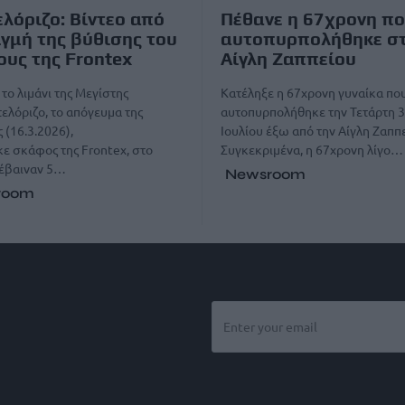
λόριζο: Βίντεο από
Πέθανε η 67χρονη π
ιγμή της βύθισης του
αυτοπυρπολήθηκε σ
υς της Frontex
Αίγλη Ζαππείου
το λιμάνι της Μεγίστης
Κατέληξε η 67χρονη γυναίκα πο
ελόριζο, το απόγευμα της
αυτοπυρπολήθηκε την Τετάρτη 
 (16.3.2026),
Ιουλίου έξω από την Αίγλη Ζαππε
ε σκάφος της Frontex, στο
Συγκεκριμένα, η 67χρονη λίγο…
πέβαιναν 5…
Newsroom
room