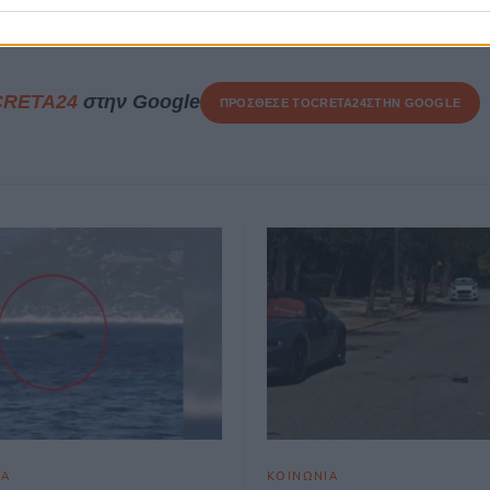
CRETA24
στην Google
ΠΡΟΣΘΕΣΕ ΤΟ
CRETA24
ΣΤΗΝ GOOGLE
ΙΑ
ΚΟΙΝΩΝΙΑ