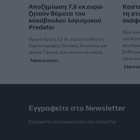
Αποζημίωση 7,6 εκ.ευρώ
Καστε
ζητούν θύματα του
τη στ
κακόβουλου λογισμικού
σκάφο
Predator
Έξω από 
στο Καστ
Αγωγή ύψους 7,6 εκ. ευρώ κατέθεσε ο
Δευτέρας
δημοσιογράφος Θανάσης Κουκάκης και
βυθίστηκ
ακόμα 7 άτομα, των οποίων τα κινητά…
οποίο ε
Newsroom
News
Εγγραφείτε στο Newsletter
Εγγραφείτε στις ενημερώσεις του creta24.gr