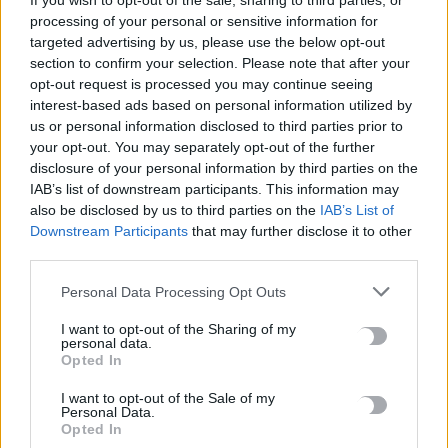
If you wish to opt-out of the sale, sharing to third parties, or
processing of your personal or sensitive information for
targeted advertising by us, please use the below opt-out
ΡΟΗ ΕΙΔΗΣΕΩΝ
section to confirm your selection. Please note that after your
opt-out request is processed you may continue seeing
Στο ΦΕΚ η απόφαση για την δομή φιλοξενίας μεταναστών
interest-based ads based on personal information utilized by
στους Αθανάτους – Δωρεάν για δύο μήνες η παραχώρηση του
us or personal information disclosed to third parties prior to
ακινήτου
your opt-out. You may separately opt-out of the further
5 Αυγούστου, 2026
disclosure of your personal information by third parties on the
IAB’s list of downstream participants. This information may
also be disclosed by us to third parties on the
IAB’s List of
Ακριβά στοιχίζει η βουτιά: Οι τιμές στις ξαπλώστρες σε
Downstream Participants
that may further disclose it to other
γνωστές παραλίες της Ελλάδας
third parties.
5 Αυγούστου, 2026
Personal Data Processing Opt Outs
e-ΕΦΚΑ: Πότε καταβάλλεται το αδειοδωρόσημο στους
I want to opt-out of the Sharing of my
personal data.
οικοδόμους
Opted In
5 Αυγούστου, 2026
I want to opt-out of the Sale of my
Personal Data.
Πήγε για ψώνια με το ελικόπτερό του γιατί η διαδρομή με το
Opted In