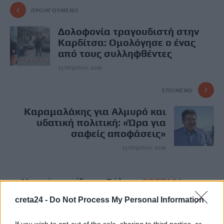
ΠΡΟΗΓΟΎΜΕΝΟ
Δολοφονία τραγουδιστή στην
Καρδίτσα: Ομολόγησε ο ένας
από τους συλληφθέντες
23 Μαρτίου, 2026
ΕΠΌΜΕΝΟ
Καραμαλάκης για Αλμυρό και
υδατική πολιτική: «Ώρα για
σαφείς αποφάσεις»
23 Μαρτίου, 2026
Μην χάνεις είδηση. Βάλε το
CRETA24
στην
Google
creta24 -
Do Not Process My Personal Information
ΠΡΟΣΘΕΣΕ ΤΟ
CRETA24
ΣΤΗΝ GOOGLE