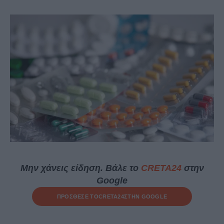
Μην χάνεις είδηση. Βάλε το
CRETA24
στην
Google
ΠΡΟΣΘΕΣΕ ΤΟ
CRETA24
ΣΤΗΝ GOOGLE