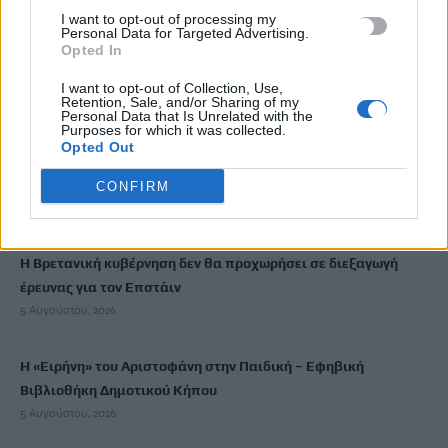
αμάξι ήταν… πολύ μεγάλη
I want to opt-out of processing my
5 Αυγούστου, 2026
Personal Data for Targeted Advertising.
Opted In
Μύκονος: 35χρονος οδηγός έκλεψε από τουρίστα επώνυμη
I want to opt-out of Collection, Use,
Retention, Sale, and/or Sharing of my
τσάντα και ρολόι αξίας 75.000 ευρώ
Personal Data that Is Unrelated with the
5 Αυγούστου, 2026
Purposes for which it was collected.
Opted Out
Σύσκεψη εργασίας για θέματα Μεταφορών και Επικοινωνιών
CONFIRM
5 Αυγούστου, 2026
Η Βρετανική κυβέρνηση δεν θα προχωρήσει σε διεξαγωγή
έρευνας για τον Επστάιν
5 Αυγούστου, 2026
Η «Ειρήνη» του Αριστοφάνη στην Παιδική – Εφηβική
Βιβλιοθήκη Δημοτικού Κήπου
5 Αυγούστου, 2026