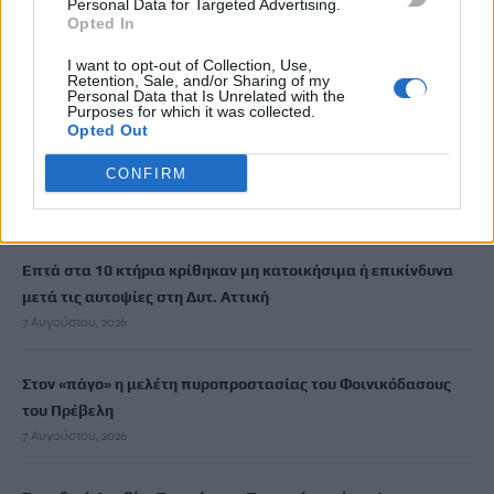
Personal Data for Targeted Advertising.
Opted In
I want to opt-out of Collection, Use,
ΡΟΗ ΕΙΔΗΣΕΩΝ
Retention, Sale, and/or Sharing of my
Personal Data that Is Unrelated with the
Purposes for which it was collected.
Σοβαρή καταγγελία: Τουρίστας στην Κρήτη επιχείρησε να
Opted Out
χρηματίσει υπάλληλο για να του επιτρέψει να ασελγήσει σε
CONFIRM
ανήλικη
7 Αυγούστου, 2026
Επτά στα 10 κτήρια κρίθηκαν μη κατοικήσιμα ή επικίνδυνα
μετά τις αυτοψίες στη Δυτ. Αττική
7 Αυγούστου, 2026
Στον «πάγο» η μελέτη πυροπροστασίας του Φοινικόδασους
του Πρέβελη
7 Αυγούστου, 2026