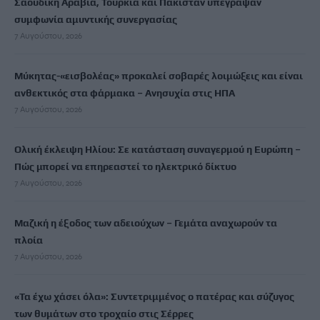
Σαουδική Αραβία, Τουρκία και Πακιστάν υπέγραψαν
συμφωνία αμυντικής συνεργασίας
7 Αυγούστου, 2026
Μύκητας-«εισβολέας» προκαλεί σοβαρές λοιμώξεις και είναι
ανθεκτικός στα φάρμακα – Ανησυχία στις ΗΠΑ
7 Αυγούστου, 2026
Ολική έκλειψη Ηλίου: Σε κατάσταση συναγερμού η Ευρώπη –
Πώς μπορεί να επηρεαστεί το ηλεκτρικό δίκτυο
7 Αυγούστου, 2026
Μαζική η έξοδος των αδειούχων – Γεμάτα αναχωρούν τα
πλοία
7 Αυγούστου, 2026
«Τα έχω χάσει όλα»: Συντετριμμένος ο πατέρας και σύζυγος
των θυμάτων στο τροχαίο στις Σέρρες