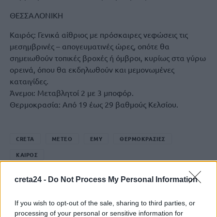
ΘΕΣΣΑΛΟΝΙΚΗ
Καιρός: Γενικά αίθριος με πρόσκαιρες νεφώσεις τις
μεσημβρινές – απογευματινές ώρες, οπότε θα
σημειωθούν τοπικές βροχές ή όμβροι, κυρίως στα γύρω
ορεινά, όπου θα εκδηλωθούν και μεμονωμένες
καταιγίδες.
Άνεμοι: Μεταβλητοί 2 με 3 μποφόρ.
Θερμοκρασία: Από 19 έως 29 βαθμούς Κελσίου.
CRETA
METEO
ΕΜΥ
ΘΕΡΜΟΚΡΑΣΙΕΣ
ΚΑΙΡΟΣ
creta24 -
Do Not Process My Personal Information
ΠΡΟΗΓΟΎΜΕΝΟ
If you wish to opt-out of the sale, sharing to third parties, or
processing of your personal or sensitive information for
Έλενα Τοπαλίδου: Νέα αναβολή