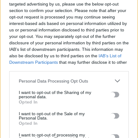
targeted advertising by us, please use the below opt-out
στη δίκη για οδήγηση υπό την
section to confirm your selection. Please note that after your
επήρεια αλκοόλ
opt-out request is processed you may continue seeing
8 Ιουνίου, 2026
interest-based ads based on personal information utilized by
us or personal information disclosed to third parties prior to
ΕΠΌΜΕΝΟ
your opt-out. You may separately opt-out of the further
disclosure of your personal information by third parties on the
Ισχυρό το μήνυμα της ημερίδας
IAB’s list of downstream participants. This information may
για Η βιώσιμη κινητικότητα στο
also be disclosed by us to third parties on the
IAB’s List of
επίκεντρο της ημερίδας για «Το
Downstream Participants
that may further disclose it to other
μέλλον της αστικής
third parties.
εφοδιαστικής αλυσίδας
Personal Data Processing Opt Outs
τροφίμων και της βιώσιμης
κινητικότητας»
I want to opt-out of the Sharing of my
personal data.
8 Ιουνίου, 2026
Opted In
I want to opt-out of the Sale of my
Personal Data.
Μην χάνεις είδηση. Βάλε το
CRETA24
στην
Opted In
Google
I want to opt-out of processing my
ΠΡΟΣΘΕΣΕ ΤΟ
CRETA24
ΣΤΗΝ GOOGLE