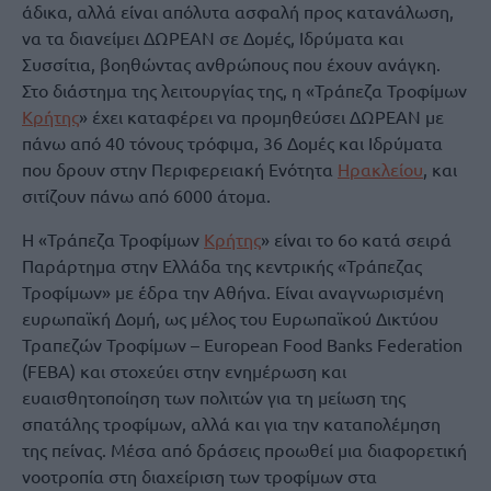
άδικα, αλλά είναι απόλυτα ασφαλή προς κατανάλωση,
να τα διανείμει ΔΩΡΕΑΝ σε Δομές, Ιδρύματα και
Συσσίτια, βοηθώντας ανθρώπους που έχουν ανάγκη.
Στο διάστημα της λειτουργίας της, η «Τράπεζα Τροφίμων
Κρήτης
» έχει καταφέρει να προμηθεύσει ΔΩΡΕΑΝ με
πάνω από 40 τόνους τρόφιμα, 36 Δομές και Ιδρύματα
που δρουν στην Περιφερειακή Ενότητα
Ηρακλείου
, και
σιτίζουν πάνω από 6000 άτομα.
Η «Τράπεζα Τροφίμων
Κρήτης
» είναι το 6ο κατά σειρά
Παράρτημα στην Ελλάδα της κεντρικής «Τράπεζας
Τροφίμων» με έδρα την Αθήνα. Είναι αναγνωρισμένη
ευρωπαϊκή Δομή, ως μέλος του Ευρωπαϊκού Δικτύου
Τραπεζών Τροφίμων – European Food Banks Federation
(FEBA) και στοχεύει στην ενημέρωση και
ευαισθητοποίηση των πολιτών για τη μείωση της
σπατάλης τροφίμων, αλλά και για την καταπολέμηση
της πείνας. Μέσα από δράσεις προωθεί μια διαφορετική
νοοτροπία στη διαχείριση των τροφίμων στα