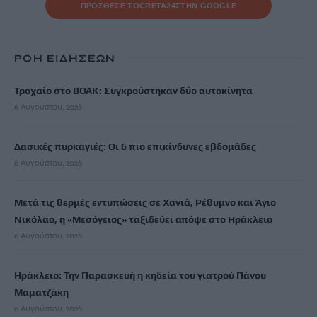
ΠΡΟΣΘΕΣΕ ΤΟ
CRETA24
ΣΤΗΝ GOOGLE
ΡΟΗ ΕΙΔΗΣΕΩΝ
Τροχαίο στο ΒΟΑΚ: Συγκρούστηκαν δύο αυτοκίνητα
6 Αυγούστου, 2026
Δασικές πυρκαγιές: Οι 6 πιο επικίνδυνες εβδομάδες
6 Αυγούστου, 2026
Μετά τις θερμές εντυπώσεις σε Χανιά, Ρέθυμνο και Άγιο
Νικόλαο, η «Μεσόγειος» ταξιδεύει απόψε στο Ηράκλειο
6 Αυγούστου, 2026
Ηράκλειο: Την Παρασκευή η κηδεία του γιατρού Πάνου
Μαματζάκη
6 Αυγούστου, 2026