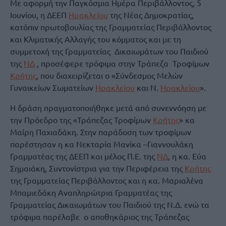
Με αφορμή την Παγκόσμια Ημέρα Περιβάλλοντος, 5
Ιουνίου, η ΔΕΕΠ
Ηρακλείου
της Νέας Δημοκρατίας,
κατόπιν πρωτοβουλίας της Γραμματείας Περιβάλλοντος
και Κλιματικής Αλλαγής του κόμματος και με τη
συμμετοχή της Γραμματείας Δικαιωμάτων του Παιδιού
της
ΝΔ
, προσέφερε τρόφιμα στην Τράπεζα Τροφίμων
Κρήτης
, που διαχειρίζεται ο «Σύνδεσμος Μελών
Γυναικείων Σωματείων
Ηρακλείου
και Ν.
Ηρακλείου
».
Η δράση πραγματοποιήθηκε μετά από συνεννόηση με
την Πρόεδρο της «Τράπεζας Τροφίμων
Κρήτης
» κα
Μαίρη Παχιαδάκη. Στην παράδοση των τροφίμων
παρέστησαν η κα Νεκταρία Μανίκα –Γιαννουλάκη
Γραμματέας της ΔΕΕΠ και μέλος Π.Ε. της
ΝΔ
, η κα. Εύα
Σημαιάκη, Συντονίστρια για την Περιφέρεια της
Κρήτης
της Γραμματείας Περιβάλλοντος και η κα. Μαριαλένα
Μπαμιεδάκη Αναπληρώτρια Γραμματέας της
Γραμματείας Δικαιωμάτων του Παιδιού της Ν.Δ. ενώ τα
τρόφιμα παρέλαβε ο αποθηκάριος της Τράπεζας