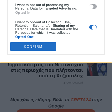
ΠΡΟΗΓΟΎΜΕΝΟ
I want to opt-out of processing my
Personal Data for Targeted Advertising.
Opted In
Το όνομα του Νίκου Ταγαρά
προστέθηκε στον τίτλο του
I want to opt-out of Collection, Use,
νομοσχεδίου για τον Κώδικα
Retention, Sale, and/or Sharing of my
Personal Data that Is Unrelated with the
Χωροταξίας-Πολεοδομίας
Purposes for which it was collected.
Opted Out
4 Ιουνίου, 2026
CONFIRM
ΕΠΌΜΕΝΟ
Ισραήλ: Πτώση της
δημοτικότητας του Νετανιάχου
στις περιοχές που πλήττονται
από τη Χεζμπολάχ
4 Ιουνίου, 2026
Μην χάνεις είδηση. Βάλε το
CRETA24
στην
Google