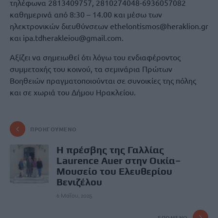
τηλέφωνα 2813409757, 2810274048-6936057082
καθημερινά από 8:30 – 14.00 και μέσω των
ηλεκτρονικών διευθύνσεων ethelontismos@heraklion.gr
και ipa.tdherakleiou@gmail.com.
Αξίζει να σημειωθεί ότι λόγω του ενδιαφέροντος
συμμετοχής του κοινού, τα σεμινάρια Πρώτων
Βοηθειών πραγματοποιούνται σε συνοικίες της πόλης
και σε χωριά του Δήμου Ηρακλείου.
ΠΡΟΗΓΟΎΜΕΝΟ
Η πρέσβης της Γαλλίας
Laurence Auer στην Οικία–
Μουσείο του Ελευθερίου
Βενιζέλου
6 Μαΐου, 2025
ΕΠΌΜΕΝΟ