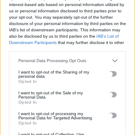
6 Αυγούστου, 2026
interest-based ads based on personal information utilized by
us or personal information disclosed to third parties prior to
Δολοφονία Βρετανίδας στην Κυψέλη: «Τότε άρχισα να τον
your opt-out. You may separately opt-out of the further
disclosure of your personal information by third parties on the
υποψιάζομαι» -Όσα αποκάλυψε στις Aρχές η σύζυγος του
IAB’s list of downstream participants. This information may
Αφγανού
also be disclosed by us to third parties on the
IAB’s List of
6 Αυγούστου, 2026
Downstream Participants
that may further disclose it to other
third parties.
Γερμανία: Τουλάχιστον 25 τραυματίες από σύγκρουση δύο
Personal Data Processing Opt Outs
τραμ
6 Αυγούστου, 2026
I want to opt-out of the Sharing of my
personal data.
Opted In
Αεροδρόμιο Καστελλίου: Παρουσία της ηγεσίας του
I want to opt-out of the Sale of my
Υπουργείου Υποδομών οι υπογραφές για τα ραντάρ
Personal Data.
6 Αυγούστου, 2026
Opted In
I want to opt-out of processing my
Personal Data for Targeted Advertising.
Opted In
TRENDING
I want to opt-out of Collection, Use,