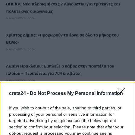
ΟΠΕΚΑ: Νέα πληρωμή στις 7 Αυγούστου για τρίτεκνες και
πολύτεκνες οικογένειες
6 Αυγούστου, 2026
Χρίστος Δήμας: «Προχωρούν τα έργα σε όλο το μήκος του
ΒΟΑΚ»
6 Αυγούστου, 2026
Λιμάνι Ηρακλείου: Έμπλεξε ο κάβος στην προπέλα του
πλοίου – Περιπέτεια για 704 επιβάτες
6 Αυγούστου, 2026
creta24 -
Do Not Process My Personal Information
Ντύθηκε «Χάρος» και ανέβηκε στην οροφή νοσοκομείου
6 Αυγούστου, 2026
If you wish to opt-out of the sale, sharing to third parties, or
processing of your personal or sensitive information for
targeted advertising by us, please use the below opt-out
Guardian: Έτοιμο το πρώτο κατασκευαστικό συμβόλαιο στη
section to confirm your selection. Please note that after your
Γάζα από το «Συμβούλιο Ειρήνης» του Τραμπ
opt-out request is processed you may continue seeing