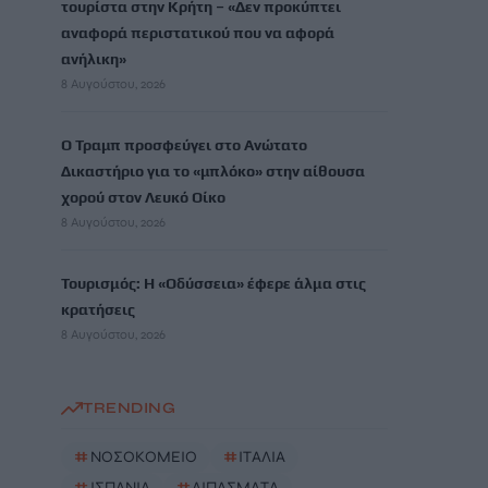
τουρίστα στην Κρήτη – «Δεν προκύπτει
αναφορά περιστατικού που να αφορά
ανήλικη»
8 Αυγούστου, 2026
Ο Τραμπ προσφεύγει στο Ανώτατο
Δικαστήριο για το «μπλόκο» στην αίθουσα
χορού στον Λευκό Οίκο
8 Αυγούστου, 2026
Τουρισμός: Η «Οδύσσεια» έφερε άλμα στις
κρατήσεις
8 Αυγούστου, 2026
TRENDING
#
ΝΟΣΟΚΟΜΕΙΟ
#
ΙΤΑΛΙΑ
#
ΙΣΠΑΝΙΑ
#
ΛΙΠΑΣΜΑΤΑ