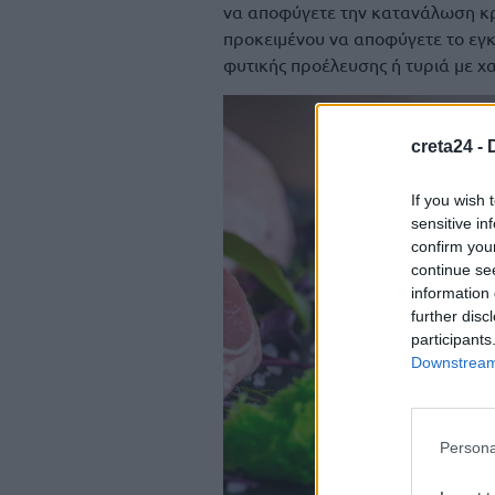
να αποφύγετε την κατανάλωση κρ
προκειμένου να αποφύγετε το εγκ
φυτικής προέλευσης ή τυριά με χα
creta24 -
If you wish 
sensitive in
confirm you
continue se
information 
further disc
participants
Downstream 
Persona