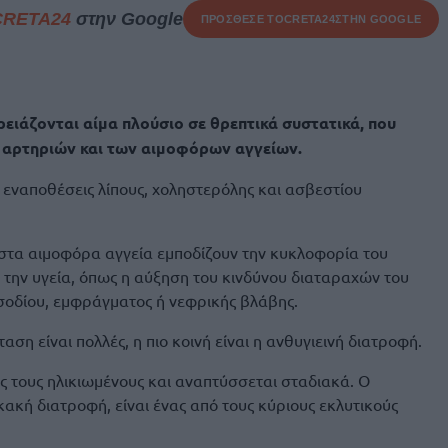
CRETA24
στην Google
ΠΡΟΣΘΕΣΕ ΤΟ
CRETA24
ΣΤΗΝ GOOGLE
ρειάζονται αίμα πλούσιο σε θρεπτικά συστατικά, που
 αρτηριών και των αιμοφόρων αγγείων.
εναποθέσεις λίπους, χοληστερόλης και ασβεστίου
 στα αιμοφόρα αγγεία εμποδίζουν την κυκλοφορία του
α την υγεία, όπως η αύξηση του κινδύνου διαταραχών του
σοδίου, εμφράγματος ή νεφρικής βλάβης.
σταση είναι πολλές, η πιο κοινή είναι η ανθυγιεινή διατροφή.
 τους ηλικιωμένους και αναπτύσσεται σταδιακά. Ο
 κακή διατροφή, είναι ένας από τους κύριους εκλυτικούς