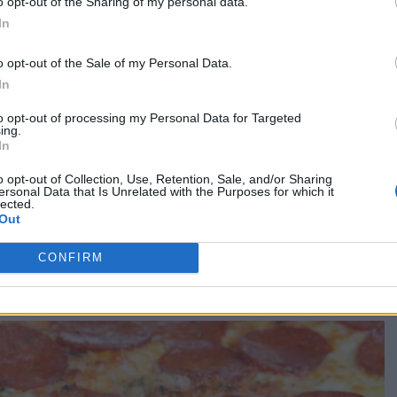
o opt-out of the Sharing of my personal data.
In
o opt-out of the Sale of my Personal Data.
In
to opt-out of processing my Personal Data for Targeted
ing.
In
o opt-out of Collection, Use, Retention, Sale, and/or Sharing
ως είναι το μοσχάρι, το χοιρινό, το κουνέλι και το κυνήγι,
ersonal Data that Is Unrelated with the Purposes for which it
lected.
εξεργασμένο κρέας, όπως τα λουκάνικα, το σαλάμι, το
Out
εγάλες ποσότητες ζάχαρης, αλατιού, κορεσμένων λιπαρών
ι ουσίες αυτές εναποτίθενται ως χοληστερόλη στα
CONFIRM
ν και μπορούν να αυξήσουν τα επίπεδα της LDL