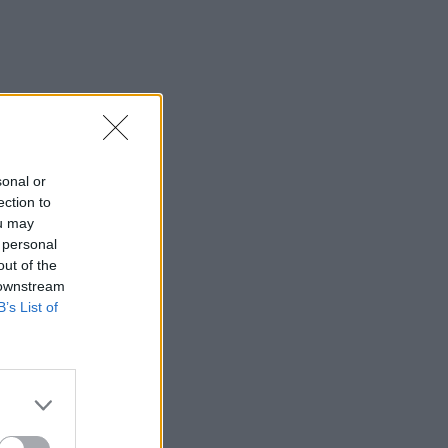
sonal or
ection to
ou may
 personal
out of the
 downstream
B’s List of