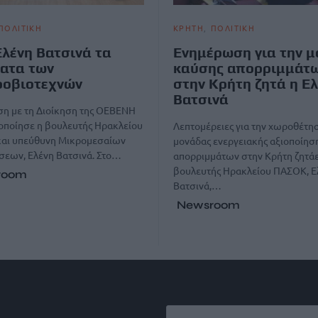
ΠΟΛΙΤΙΚΗ
ΚΡΗΤΗ
ΠΟΛΙΤΙΚΗ
Ελένη Βατσινά τα
Ενημέρωση για την 
ατα των
καύσης απορριμμάτ
ροβιοτεχνών
στην Κρήτη ζητά η Ε
Βατσινά
ση με τη Διοίκηση της ΟΕΒΕΝΗ
οποίησε η βουλευτής Ηρακλείου
Λεπτομέρειες για την χωροθέτησ
αι υπεύθυνη Μικρομεσαίων
μονάδας ενεργειακής αξιοποίησ
σεων, Ελένη Βατσινά. Στο…
απορριμμάτων στην Κρήτη ζητάε
βουλευτής Ηρακλείου ΠΑΣΟΚ, Ε
room
Βατσινά,…
Newsroom