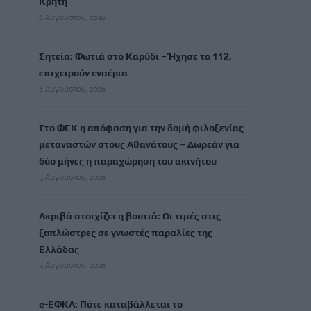
Κρήτη
6 Αυγούστου, 2026
Σητεία: Φωτιά στο Καρύδι – Ήχησε το 112,
επιχειρούν εναέρια
6 Αυγούστου, 2026
Στο ΦΕΚ η απόφαση για την δομή φιλοξενίας
μεταναστών στους Αθανάτους – Δωρεάν για
δύο μήνες η παραχώρηση του ακινήτου
5 Αυγούστου, 2026
Ακριβά στοιχίζει η βουτιά: Οι τιμές στις
ξαπλώστρες σε γνωστές παραλίες της
Ελλάδας
5 Αυγούστου, 2026
e-ΕΦΚΑ: Πότε καταβάλλεται το