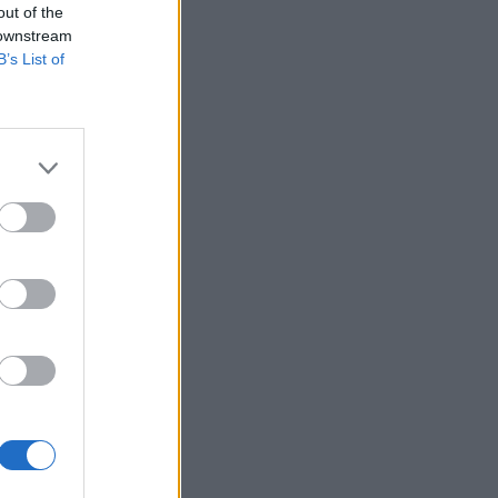
out of the
 downstream
B’s List of