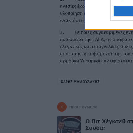
ηγεσίες έχουν μέχρι σήμερα ελεγχ
υλοποίηση αποφάσεων που οδήγησ
ανακτήσεις;
3. Σε ποιες συγκεκριμένες ενέρ
πορίσματα της ΕΔΕΛ, τις αποφάσε
ελεγκτικές και εισαγγελικές αρχέ
αποτραπεί η επιβάρυνση της Τοπι
αρμόδιοι Υπουργοί εάν υφίσταται 
ΧΑΡΗΣ ΜΑΜΟΥΛΑΚΗΣ
ΠΡΟΗΓΟΎΜΕΝΟ
Ο Πιτ Χέγκσεθ σ
Σούδα;