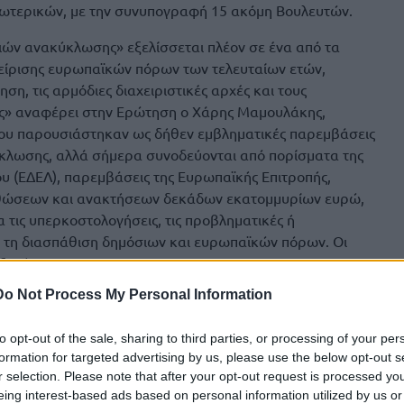
σωτερικών, με την συνυπογραφή 15 ακόμη Βουλευτών.
ιών ανακύκλωσης» εξελίσσεται πλέον σε ένα από τα
ίρισης ευρωπαϊκών πόρων των τελευταίων ετών,
η, τις αρμόδιες διαχειριστικές αρχές και τους
ης» αναφέρει στην Ερώτηση ο Χάρης Μαμουλάκης,
 που παρουσιάστηκαν ως δήθεν εμβληματικές παρεμβάσεις
κλωσης, αλλά σήμερα συνοδεύονται από πορίσματα της
υ (ΕΔΕΛ), παρεμβάσεις της Ευρωπαϊκής Επιτροπής,
θώσεων και ανακτήσεων δεκάδων εκατομμυρίων ευρώ,
τις υπερκοστολογήσεις, τις προβληματικές ή
τη διασπάθιση δημόσιων και ευρωπαϊκών πόρων. Οι
ξηγήσεις.».
Do Not Process My Personal Information
 και σε προηγούμενες Κοινοβουλευτικές παρεμβάσεις, σε
πιν εντολής της ίδιας της Ευρωπαϊκής Επιτροπής, στο
to opt-out of the sale, sharing to third parties, or processing of your per
ό την ΕΥΔ ΟΕΚΑ προς τον ΦΟΔΣΑ Πελοποννήσου και τον
formation for targeted advertising by us, please use the below opt-out s
 οριστικά μη επιλέξιμες και ανέρχεται στο ποσό των
r selection. Please note that after your opt-out request is processed y
eing interest-based ads based on personal information utilized by us or