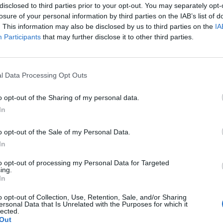
disclosed to third parties prior to your opt-out. You may separately opt-
 της ΕΔΕΛ καταγράφει μη επαρκή αξιολόγηση των έργων από
losure of your personal information by third parties on the IAB’s list of
ές, μη τεκμηρίωση του εύλογου κόστους των συμβάσεων,
. This information may also be disclosed by us to third parties on the
IA
ιασφάλιζαν ισότιμο ανταγωνισμό, καθώς και μη επιλέξιμες
Participants
that may further disclose it to other third parties.
νομικές διορθώσεις και ανακτήσεις.
ρά τα εξαιρετικά σοβαρά αυτά ευρήματα, τη δημοσιότητα
l Data Processing Opt Outs
 συνεχείς κοινοβουλευτικές παρεμβάσεις, η κυβέρνηση
αρα ποιος θα πληρώσει τελικά τη ζημία των σχεδόν 40
o opt-out of the Sharing of my personal data.
ίζει εάν το κόστος θα μετακυληστεί στους ΦΟΔΣΑ, στους
In
ούτε απαντά ποιες πολιτικές, διοικητικές και υπηρεσιακές
ς αποφάσεις που οδήγησαν σε αυτή τη δημοσιονομική
o opt-out of the Sale of my Personal Data.
In
αμουλάκης ζητάει απαντήσεις στα ερωτήματα:
to opt-out of processing my Personal Data for Targeted
ing.
βέρνηση να επιστρέψει το ποσό των 39.682.480 ευρώ,
In
ς δαπάνες; Θα επιβαρυνθούν οι προϋπολογισμοί των
o opt-out of Collection, Use, Retention, Sale, and/or Sharing
ιοι οι πολίτες;
ersonal Data that Is Unrelated with the Purposes for which it
lected.
Out
σεις φορέων, υπηρεσιακοί παράγοντες και πολιτικές