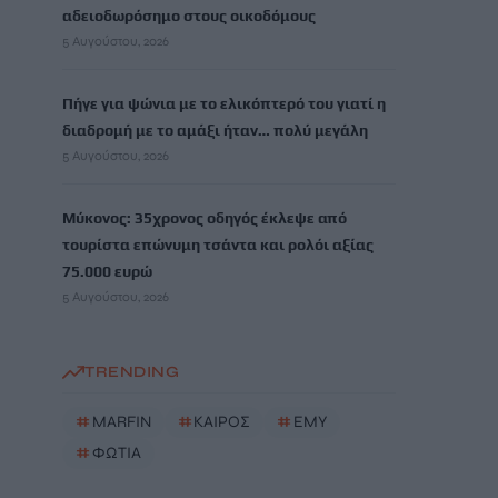
αδειοδωρόσημο στους οικοδόμους
5 Αυγούστου, 2026
Πήγε για ψώνια με το ελικόπτερό του γιατί η
διαδρομή με το αμάξι ήταν… πολύ μεγάλη
5 Αυγούστου, 2026
Μύκονος: 35χρονος οδηγός έκλεψε από
τουρίστα επώνυμη τσάντα και ρολόι αξίας
75.000 ευρώ
5 Αυγούστου, 2026
TRENDING
#
MARFIN
#
ΚΑΙΡΟΣ
#
ΕΜΥ
#
ΦΩΤΙΑ