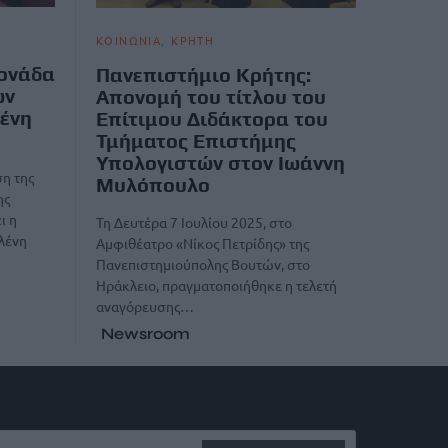
ΚΟΙΝΩΝΙΑ
ΚΡΗΤΗ
μονάδα
Πανεπιστήμιο Κρήτης:
ων
Απονομή του τίτλου του
λένη
Επίτιμου Διδάκτορα του
Τμήματος Επιστήμης
Υπολογιστών στον Ιωάννη
η της
Μυλόπουλο
ης
ι η
Τη Δευτέρα 7 Ιουλίου 2025, στο
λένη
Αμφιθέατρο «Νίκος Πετρίδης» της
Πανεπιστημιούπολης Βουτών, στο
Ηράκλειο, πραγματοποιήθηκε η τελετή
αναγόρευσης…
Newsroom