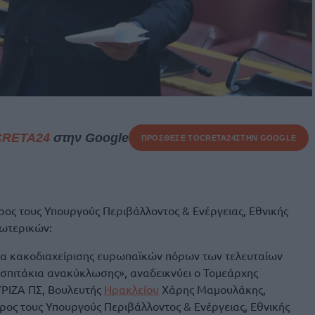
CRETA24
στην Google
ΠΡΟΣΘΕΣΕ ΤΟ
CRETA24
ΣΤΗΝ GOOGLE
ς τους Υπουργούς Περιβάλλοντος & Ενέργειας, Εθνικής
σωτερικών:
α κακοδιαχείρισης ευρωπαϊκών πόρων των τελευταίων
 «σπιτάκια ανακύκλωσης», αναδεικνύει ο Τομεάρχης
ΥΡΙΖΑ ΠΣ, Βουλευτής
Ηρακλείου
Χάρης Μαμουλάκης,
ος τους Υπουργούς Περιβάλλοντος & Ενέργειας, Εθνικής