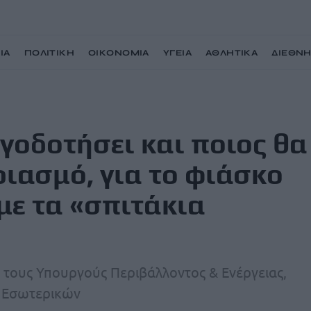
ΙΑ
ΠΟΛΙΤΙΚΗ
ΟΙΚΟΝΟΜΙΑ
ΥΓΕΙΑ
ΑΘΛΗΤΙΚΑ
ΔΙΕΘΝ
θα πληρώσει το λογαριασμό, για το φιάσκο των 40 εκατ. ευρώ με τα «σπιτάκια
ογοδοτήσει και ποιος θα
ιασμό, για το φιάσκο
με τα «σπιτάκια
τους Υπουργούς Περιβάλλοντος & Ενέργειας,
ι Εσωτερικών