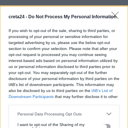
Παρατείνονται τα προληπτικά μέτρα στην Κρήτη για την
ευλογιά των αιγοπροβάτων
creta24 -
Do Not Process My Personal Information
6 Αυγούστου, 2026
If you wish to opt-out of the sale, sharing to third parties, or
processing of your personal or sensitive information for
Έκτακτο επίδομα παιδιού: Ποιοι πάνε ταμείο
targeted advertising by us, please use the below opt-out
6 Αυγούστου, 2026
section to confirm your selection. Please note that after your
opt-out request is processed you may continue seeing
ΟΠΕΚΑ: Νέα πληρωμή στις 7 Αυγούστου για τρίτεκνες και
interest-based ads based on personal information utilized by
πολύτεκνες οικογένειες
us or personal information disclosed to third parties prior to
your opt-out. You may separately opt-out of the further
6 Αυγούστου, 2026
disclosure of your personal information by third parties on the
IAB’s list of downstream participants. This information may
also be disclosed by us to third parties on the
IAB’s List of
TRENDING
Downstream Participants
that may further disclose it to other
third parties.
#
ΝΕΕΣ ΤΑΥΤΟΤΗΤΕΣ
#
ΙΔΡΩΤΑΣ
#
ΚΑΚΟΣΜΙΑ
#
ΚΑΡΤΑ ΑΓΡΟΤΗ
Personal Data Processing Opt Outs
I want to opt-out of the Sharing of my