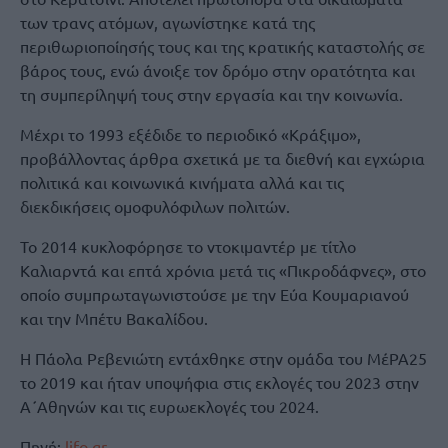
των τρανς ατόμων, αγωνίστηκε κατά της
περιθωριοποίησής τους και της κρατικής καταστολής σε
βάρος τους, ενώ άνοιξε τον δρόμο στην ορατότητα και
τη συμπερίληψή τους στην εργασία και την κοινωνία.
Μέχρι το 1993 εξέδιδε το περιοδικό «Κράξιμο»,
προβάλλοντας άρθρα σχετικά με τα διεθνή και εγχώρια
πολιτικά και κοινωνικά κινήματα αλλά και τις
διεκδικήσεις ομοφυλόφιλων πολιτών.
Το 2014 κυκλοφόρησε το ντοκιμαντέρ με τίτλο
Καλιαρντά και επτά χρόνια μετά τις «Πικροδάφνες», στο
οποίο συμπρωταγωνιστούσε με την Εύα Κουμαριανού
και την Μπέτυ Βακαλίδου.
Η Πάολα Ρεβενιώτη εντάχθηκε στην ομάδα του ΜέΡΑ25
το 2019 και ήταν υποψήφια στις εκλογές του 2023 στην
Α΄Αθηνών και τις ευρωεκλογές του 2024.
Πηγή:
lifo.gr