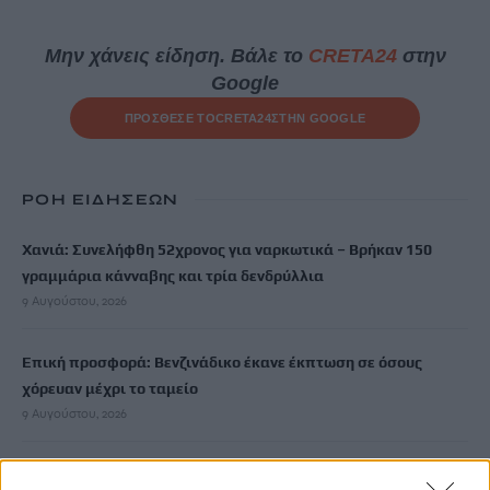
Μην χάνεις είδηση. Βάλε το
CRETA24
στην
Google
ΠΡΟΣΘΕΣΕ ΤΟ
CRETA24
ΣΤΗΝ GOOGLE
ΡΟΗ ΕΙΔΗΣΕΩΝ
Χανιά: Συνελήφθη 52χρονος για ναρκωτικά – Βρήκαν 150
γραμμάρια κάνναβης και τρία δενδρύλλια
9 Αυγούστου, 2026
Επική προσφορά: Βενζινάδικο έκανε έκπτωση σε όσους
χόρευαν μέχρι το ταμείο
9 Αυγούστου, 2026
Πώς έγινε το τροχαίο στην Αθηνών-Σουνίου με δύο