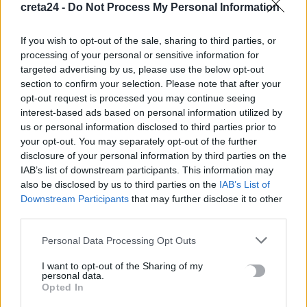
αστυνομικούς τραυματίες
creta24 -
Do Not Process My Personal Information
9 Αυγούστου, 2026
If you wish to opt-out of the sale, sharing to third parties, or
processing of your personal or sensitive information for
Ηράκλειο: Δύο συλλήψεις για ναρκωτικά – Βρήκαν σχεδόν
targeted advertising by us, please use the below opt-out
μισό κιλό κάνναβης σε σπίτι
section to confirm your selection. Please note that after your
9 Αυγούστου, 2026
opt-out request is processed you may continue seeing
interest-based ads based on personal information utilized by
us or personal information disclosed to third parties prior to
Χανιά: 17χρονη κατήγγειλε ότι ο πρώην της την κλείδωσε σε
your opt-out. You may separately opt-out of the further
σπίτι – Οι φωνές της κινητοποίησαν τους γείτονες
disclosure of your personal information by third parties on the
9 Αυγούστου, 2026
IAB’s list of downstream participants. This information may
also be disclosed by us to third parties on the
IAB’s List of
Downstream Participants
that may further disclose it to other
Ποιες είναι οι ομάδες «Πίτμπουλ» και «Μπουλντόγκ» του
third parties.
«Εντικ» -Χτυπούσαν με αγριότητα τα θύματά τους
9 Αυγούστου, 2026
Personal Data Processing Opt Outs
I want to opt-out of the Sharing of my
Γερμανία: Εθεάθησαν drones πάνω από στρατιωτική βάση-
personal data.
Opted In
Φυλάσσονται Patriot κι ανταλλακτικά εξοπλισμών
9 Αυγούστου, 2026