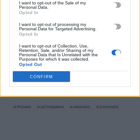
I want to opt-out of the Sale of my
Personal Data.
Opted In
Μειώνονται οι μακροχρόνια άνεργοι στην Κρήτη – Αυξάνεται
η εξάρτηση από την εποχικότητα
I want to opt-out of processing my
Personal Data for Targeted Advertising.
9 Αυγούστου, 2026
Opted In
I want to opt-out of Collection, Use,
Ιράν: Ο Πεζεσκιάν υποστηρίζει ότι «τώρα είναι η καλύτερη
Retention, Sale, and/or Sharing of my
Personal Data that Is Unrelated with the
στιγμή» για συμφωνία – «Να βγούμε από το ούτε πόλεμος
Purposes for which it was collected.
ούτε ειρήνη»
Opted Out
9 Αυγούστου, 2026
CONFIRM
TRENDING
#
ΤΡΟΧΑΙΟ
#
ΑΣΤΥΝΟΜΙΚΟΙ
#
ΗΡΑΚΛΕΙΟ
#
ΣΥΛΛΗΨΕΙΣ