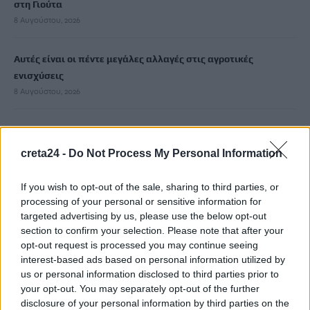
στη Γιούτα
8 Αυγούστου, 2026
Αυτές είναι οι πέντε μεγάλες αλλαγές στις αγροτικές
ενισχύσεις
8 Αυγούστου, 2026
Marfin: «Στις φωτογραφίες δεν είναι η εντολέας μου, είχε
εξεταστεί και το 2022» – Τι λέει ο δικηγόρος 46χρονης
creta24 -
Do Not Process My Personal Information
κατηγορούμενης
8 Αυγούστου, 2026
If you wish to opt-out of the sale, sharing to third parties, or
processing of your personal or sensitive information for
targeted advertising by us, please use the below opt-out
Κορυφώνεται η έξοδος των αδειούχων ενόψει
section to confirm your selection. Please note that after your
Δεκαπενταύγουστου – Γεμάτα αναχωρούν τα πλοία
opt-out request is processed you may continue seeing
8 Αυγούστου, 2026
interest-based ads based on personal information utilized by
us or personal information disclosed to third parties prior to
your opt-out. You may separately opt-out of the further
Καύσωνας και υψηλή ζήτηση εκτοξεύουν τις τιμές ρεύματος
disclosure of your personal information by third parties on the
8 Αυγούστου, 2026