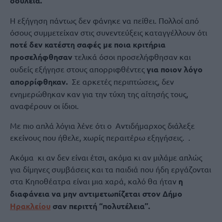
δουλειά.
Η εξήγηση πάντως δεν φάνηκε να πείθει. Πολλοί από
όσους συμμετείχαν στις συνεντεύξεις καταγγέλλουν ότι
ποτέ δεν κατέστη σαφές με ποια κριτήρια
προσελήφθησαν
τελικά όσοι προσελήφθησαν και
ουδείς εξήγησε στους απορριφθέντες
για ποιον λόγο
απορρίφθηκαν.
Σε αρκετές περιπτώσεις, δεν
ενημερώθηκαν καν για την τύχη της αίτησής τους,
αναφέρουν οι ίδιοι.
Με πιο απλά λόγια λένε ότι ο Αντιδήμαρχος διάλεξε
εκείνους που ήθελε, χωρίς περαιτέρω εξηγήσεις. .
Ακόμα κι αν δεν είναι έτσι, ακόμα κι αν μιλάμε απλώς
για δίμηνες συμβάσεις και τα παιδιά που ήδη εργάζονται
στα Κηποθέατρα είναι μια χαρά, καλό θα ήταν
η
διαφάνεια να μην αντιμετωπίζεται στον Δήμο
Ηρακλείου
σαν περιττή “πολυτέλεια”.