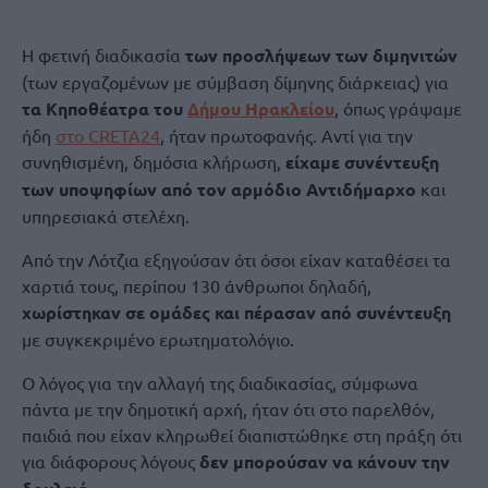
Η φετινή διαδικασία
των προσλήψεων των διμηνιτών
(των εργαζομένων με σύμβαση δίμηνης διάρκειας) για
τα Κηποθέατρα του
Δήμου Ηρακλείου
, όπως γράψαμε
ήδη
στο CRETA24
,
ήταν πρωτοφανής. Αντί για την
συνηθισμένη, δημόσια κλήρωση,
είχαμε συνέντευξη
των υποψηφίων από τον αρμόδιο Αντιδήμαρχο
και
υπηρεσιακά στελέχη.
Από την Λότζια εξηγούσαν ότι όσοι είχαν καταθέσει τα
χαρτιά τους, περίπου 130 άνθρωποι δηλαδή,
χωρίστηκαν σε ομάδες και πέρασαν από συνέντευξη
με συγκεκριμένο ερωτηματολόγιο.
Ο λόγος για την αλλαγή της διαδικασίας, σύμφωνα
πάντα με την δημοτική αρχή, ήταν ότι στο παρελθόν,
παιδιά που είχαν κληρωθεί διαπιστώθηκε στη πράξη ότι
για διάφορους λόγους
δεν μπορούσαν να κάνουν την