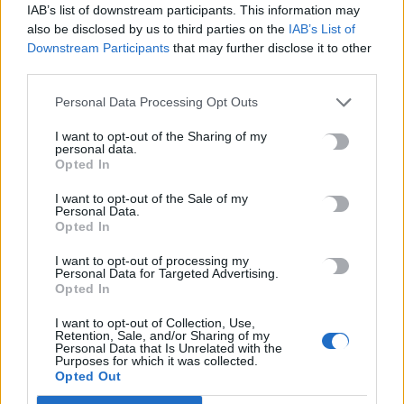
IAB’s list of downstream participants. This information may
also be disclosed by us to third parties on the
IAB’s List of
Πότε λήγουν τα προγράμματα «Ανακαίνιση Κατοικίας» και
Downstream Participants
that may further disclose it to other
«Σπίτι μου ΙΙ»
third parties.
8 Αυγούστου, 2026
Personal Data Processing Opt Outs
I want to opt-out of the Sharing of my
Μόνιμοι διορισμοί εκπαιδευτικών: Μέχρι πότε γίνεται η
personal data.
υποβολή αιτήσεων
Opted In
8 Αυγούστου, 2026
I want to opt-out of the Sale of my
Personal Data.
Opted In
TRENDING
I want to opt-out of processing my
Personal Data for Targeted Advertising.
#
MYAGRO
#
ΑΓΡΟΤΙΚΕΣ ΕΝΙΣΧΥΣΕΙΣ
#
MARFIN
#
ΠΛΟΙΑ
Opted In
I want to opt-out of Collection, Use,
Retention, Sale, and/or Sharing of my
Personal Data that Is Unrelated with the
Purposes for which it was collected.
Opted Out
ΣΧΕΤΙΚΆ ΆΡΘΡΑ