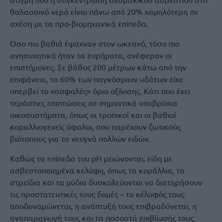
θαλασσινό νερό είναι πάνω από 20% χαμηλότερη σε
σχέση με τα προ-βιομηχανικά επίπεδα.
Όσο πιο βαθιά έψαχναν στον ωκεανό, τόσο πιο
ανησυχητικά ήταν τα ευρήματα, ανέφεραν οι
επιστήμονες. Σε βάθος 200 μέτρων κάτω από την
επιφάνεια, το 60% των παγκόσμιων υδάτων είχε
υπερβεί το «ασφαλές» όριο οξίνισης. Κάτι που έχει
τεράστιες επιπτώσεις σε σημαντικά υποβρύχια
οικοσυστήματα, όπως οι τροπικοί και οι βαθιοί
κοραλλιογενείς ύφαλοι, που παρέχουν ζωτικούς
βιότοπους για τα νεογνά πολλών ειδών.
Καθώς τα επίπεδα του pH μειώνονται, είδη με
ασβεστοποιημένα κελύφη, όπως τα κοράλλια, τα
στρείδια και τα μύδια δυσκολεύονται να διατηρήσουν
τις προστατευτικές τους δομές – το κέλυφός τους
αποδυναμώνεται, η ανάπτυξή τους επιβραδύνεται, η
αναπαραγωγή τους και τα ποσοστά επιβίωσής τους