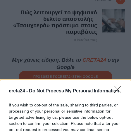
Πώς λειτουργεί το ψηφιακό
δελτίο αποστολής -
«Τσουχτερά» πρόστιμα στους
παραβάτες
11 Ιουνίου, 2025
Μην χάνεις είδηση. Βάλε το
CRETA24
στην
Google
ΠΡΟΣΘΕΣΕ ΤΟ
CRETA24
ΣΤΗΝ GOOGLE
creta24 -
Do Not Process My Personal Information
ΡΟΗ ΕΙΔΗΣΕΩΝ
If you wish to opt-out of the sale, sharing to third parties, or
processing of your personal or sensitive information for
Ισπανία: Η συγκινητική επανένωση γυναίκας με τα
targeted advertising by us, please use the below opt-out
γαϊδουράκια της μετά τις πυρκαγιές
section to confirm your selection. Please note that after your
8 Αυγούστου, 2026
opt-out request is processed you may continue seeing