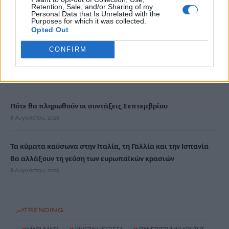
Θεατρική αφήγηση «Έρευσεν ύδωρ» στο Δημοτικό Σχολείο
Retention, Sale, and/or Sharing of my
Κεφαλά
Personal Data that Is Unrelated with the
Purposes for which it was collected.
8 Αυγούστου, 2026
Opted Out
CONFIRM
18χρονος έσπασε παγκόσμιο ρεκόρ ως ο νεότερος άνδρας
καθηγητής -Διδάσκει συνομηλίκους του
8 Αυγούστου, 2026
Πότε θα πληρωθούν οι συντάξεις Σεπτεμβρίου
8 Αυγούστου, 2026
Τα κύματα καύσωνα στην Ιταλία, τη Γαλλία και την Ισπανία
θα αλλάξουν τη γεύση των ευρωπαϊκών κρασιών
8 Αυγούστου, 2026
TRENDING