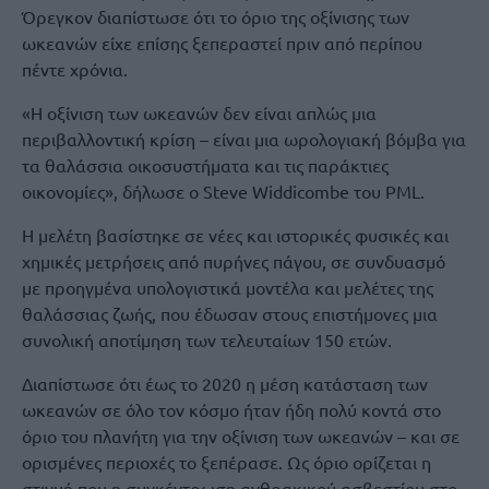
Όρεγκον διαπίστωσε ότι το όριο της οξίνισης των
ωκεανών είχε επίσης ξεπεραστεί πριν από περίπου
πέντε χρόνια.
«Η οξίνιση των ωκεανών δεν είναι απλώς μια
περιβαλλοντική κρίση – είναι μια ωρολογιακή βόμβα για
τα θαλάσσια οικοσυστήματα και τις παράκτιες
οικονομίες», δήλωσε ο Steve Widdicombe του PML.
Η μελέτη βασίστηκε σε νέες και ιστορικές φυσικές και
χημικές μετρήσεις από πυρήνες πάγου, σε συνδυασμό
με προηγμένα υπολογιστικά μοντέλα και μελέτες της
θαλάσσιας ζωής, που έδωσαν στους επιστήμονες μια
συνολική αποτίμηση των τελευταίων 150 ετών.
Διαπίστωσε ότι έως το 2020 η μέση κατάσταση των
ωκεανών σε όλο τον κόσμο ήταν ήδη πολύ κοντά στο
όριο του πλανήτη για την οξίνιση των ωκεανών – και σε
ορισμένες περιοχές το ξεπέρασε. Ως όριο ορίζεται η
στιγμή που η συγκέντρωση ανθρακικού ασβεστίου στο