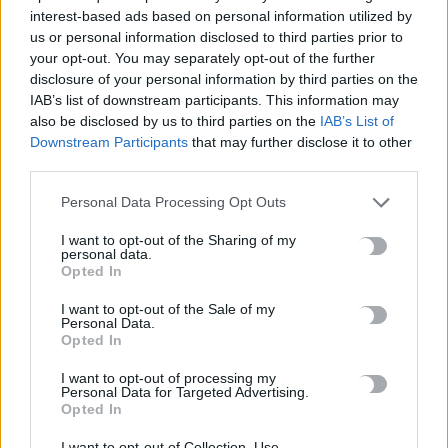
interest-based ads based on personal information utilized by
us or personal information disclosed to third parties prior to
Στις 19 Αυγούστου η γενική συνέλευση του συλλόγου
your opt-out. You may separately opt-out of the further
κρεοπωλών Χανίων
disclosure of your personal information by third parties on the
8 Αυγούστου, 2026
IAB’s list of downstream participants. This information may
also be disclosed by us to third parties on the
IAB’s List of
Νέος κύκλος μαθημάτων Κινεζικής Γλώσσας στο
Downstream Participants
that may further disclose it to other
third parties.
Πανεπιστήμιο Κρήτης για το ακαδημαϊκό έτος 2026-2027
8 Αυγούστου, 2026
Personal Data Processing Opt Outs
I want to opt-out of the Sharing of my
Άνοια: Ποια είναι τα επαγγέλματα που προστατεύουν τον
personal data.
εγκέφαλο
Opted In
8 Αυγούστου, 2026
I want to opt-out of the Sale of my
Personal Data.
Opted In
Επίδομα €391 από τον ΟΠΕΚΑ, χωρίς εισοδηματικά κριτήρια:
Η προϋπόθεση
I want to opt-out of processing my
Personal Data for Targeted Advertising.
8 Αυγούστου, 2026
Opted In
I want to opt-out of Collection, Use,