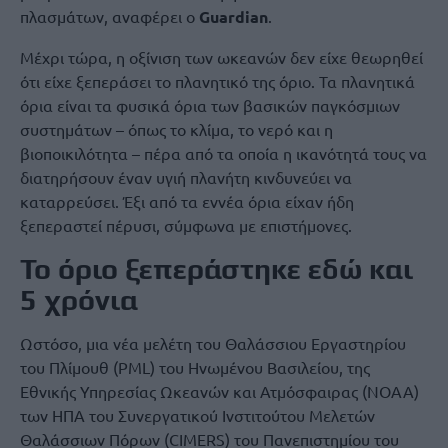
πλασμάτων, αναφέρει ο
Guardian
.
Μέχρι τώρα, η οξίνιση των ωκεανών δεν είχε θεωρηθεί
ότι είχε ξεπεράσει το πλανητικό της όριο. Τα πλανητικά
όρια είναι τα φυσικά όρια των βασικών παγκόσμιων
συστημάτων – όπως το κλίμα, το νερό και η
βιοποικιλότητα – πέρα από τα οποία η ικανότητά τους να
διατηρήσουν έναν υγιή πλανήτη κινδυνεύει να
καταρρεύσει. Έξι από τα εννέα όρια είχαν ήδη
ξεπεραστεί πέρυσι, σύμφωνα με επιστήμονες.
Το όριο ξεπεράστηκε εδώ και
5 χρόνια
Ωστόσο, μια νέα μελέτη του Θαλάσσιου Εργαστηρίου
του Πλίμουθ (PML) του Ηνωμένου Βασιλείου, της
Εθνικής Υπηρεσίας Ωκεανών και Ατμόσφαιρας (NOAA)
των ΗΠΑ του Συνεργατικού Ινστιτούτου Μελετών
Θαλάσσιων Πόρων (CIMERS) του Πανεπιστημίου του