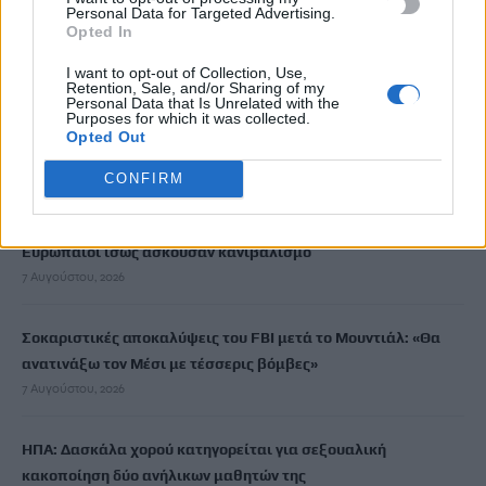
Personal Data for Targeted Advertising.
Πότε πληρώνονται οι συντάξεις Σεπτεμβρίου
Opted In
7 Αυγούστου, 2026
I want to opt-out of Collection, Use,
Retention, Sale, and/or Sharing of my
Personal Data that Is Unrelated with the
Ξεκινούν οι ετήσιες Καλοκαιρινές Εκθέσεις του Φεστιβάλ
Purposes for which it was collected.
Opted Out
Κινηματογράφου Χανίων
7 Αυγούστου, 2026
CONFIRM
Ισπανία: Απολιθώματα αποκαλύπτουν ότι οι πρώτοι
Ευρωπαίοι ίσως ασκούσαν κανιβαλισμό
7 Αυγούστου, 2026
Σοκαριστικές αποκαλύψεις του FBI μετά το Μουντιάλ: «Θα
ανατινάξω τον Μέσι με τέσσερις βόμβες»
7 Αυγούστου, 2026
ΗΠΑ: Δασκάλα χορού κατηγορείται για σεξουαλική
κακοποίηση δύο ανήλικων μαθητών της