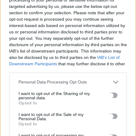
γκινιόλ!
targeted advertising by us, please use the below opt-out
section to confirm your selection. Please note that after your
10 Μαΐου, 2026
opt-out request is processed you may continue seeing
interest-based ads based on personal information utilized by
ΕΠΌΜΕΝΟ
us or personal information disclosed to third parties prior to
your opt-out. You may separately opt-out of the further
«Ταξιδεύω με Ασφάλεια στο
disclosure of your personal information by third parties on the
Διαδίκτυο;» - Ενημερωτική
IAB’s list of downstream participants. This information may
καμπάνια και ομιλία από το
also be disclosed by us to third parties on the
IAB’s List of
Κέντρο Πρόληψης Ρέθυμνου
Downstream Participants
that may further disclose it to other
10 Μαΐου, 2026
third parties.
Personal Data Processing Opt Outs
Μην χάνεις είδηση. Βάλε το
CRETA24
στην
I want to opt-out of the Sharing of my
Google
personal data.
Opted In
ΠΡΟΣΘΕΣΕ ΤΟ
CRETA24
ΣΤΗΝ GOOGLE
I want to opt-out of the Sale of my
Personal Data.
Opted In
ΡΟΗ ΕΙΔΗΣΕΩΝ
I want to opt-out of processing my