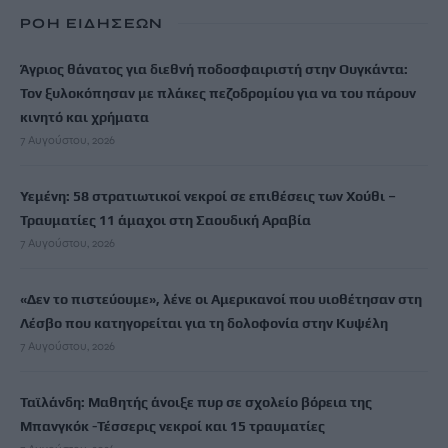
ΡΟΗ ΕΙΔΗΣΕΩΝ
Άγριος θάνατος για διεθνή ποδοσφαιριστή στην Ουγκάντα:
Τον ξυλοκόπησαν με πλάκες πεζοδρομίου για να του πάρουν
κινητό και χρήματα
7 Αυγούστου, 2026
Υεμένη: 58 στρατιωτικοί νεκροί σε επιθέσεις των Χούθι –
Τραυματίες 11 άμαχοι στη Σαουδική Αραβία
7 Αυγούστου, 2026
«Δεν το πιστεύουμε», λένε οι Αμερικανοί που υιοθέτησαν στη
Λέσβο που κατηγορείται για τη δολοφονία στην Κυψέλη
7 Αυγούστου, 2026
Ταϊλάνδη: Μαθητής άνοιξε πυρ σε σχολείο βόρεια της
Μπανγκόκ -Τέσσερις νεκροί και 15 τραυματίες