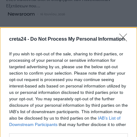
Εξετάσεων που…
Newsroom
16 Ιουνίου, 2026
creta24 -
Do Not Process My Personal Information
If you wish to opt-out of the sale, sharing to third parties, or
processing of your personal or sensitive information for
targeted advertising by us, please use the below opt-out
section to confirm your selection. Please note that after your
opt-out request is processed you may continue seeing
interest-based ads based on personal information utilized by
us or personal information disclosed to third parties prior to
your opt-out. You may separately opt-out of the further
disclosure of your personal information by third parties on the
IAB’s list of downstream participants. This information may
also be disclosed by us to third parties on the
IAB’s List of
ΚΟΙΝΩΝΙΑ
Downstream Participants
that may further disclose it to other
Μηχανογραφικό 2026: Οδηγός για σωστή
third parties.
συμπλήρωση μετά τις Πανελλήνιες