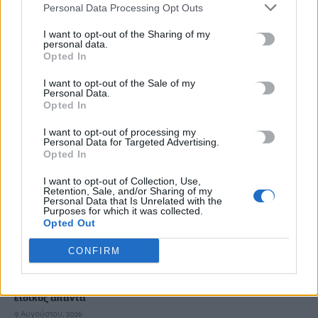
Personal Data Processing Opt Outs
Μοντέλο της OpenAI πλαστογράφησε ταυτότητες και
I want to opt-out of the Sharing of my
εξαπάτησε πολίτες
personal data.
Opted In
9 Αυγούστου, 2026
I want to opt-out of the Sale of my
Personal Data.
Ρουσσοχώρια: Κρητικό γλέντι με τον Δημήτρη Σπυριδάκη
Opted In
9 Αυγούστου, 2026
I want to opt-out of processing my
Personal Data for Targeted Advertising.
Η στιγμή που συλλαμβάνουν 21χρονο που είχε κλέψει
Opted In
αυτοκίνητο με 2χρονο παιδί μέσα
I want to opt-out of Collection, Use,
9 Αυγούστου, 2026
Retention, Sale, and/or Sharing of my
Personal Data that Is Unrelated with the
Purposes for which it was collected.
Opted Out
Πέταξε στα σκουπίδια δελτίο Λότο αξίας 1 εκατ. ευρώ
9 Αυγούστου, 2026
CONFIRM
Πόσο πειράζει να κοιμόμαστε με ανοιχτό ανεμιστήρα – Ο
ειδικός απαντά
9 Αυγούστου, 2026