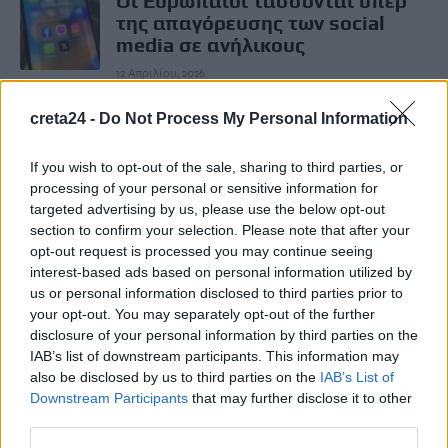
Οι Ευρωπαίοι τάσσονται υπέρ
της απαγόρευσης των social
media σε ανήλικους
12 Απριλίου, 2026
creta24 -
Do Not Process My Personal Information
ΕΠΌΜΕΝΟ
Θεσσαλονίκη: Θρίλερ με τη
If you wish to opt-out of the sale, sharing to third parties, or
δολοφονία 64χρονου στην
processing of your personal or sensitive information for
Ευκαρπία
targeted advertising by us, please use the below opt-out
section to confirm your selection. Please note that after your
12 Απριλίου, 2026
opt-out request is processed you may continue seeing
interest-based ads based on personal information utilized by
us or personal information disclosed to third parties prior to
Μην χάνεις είδηση. Βάλε το
CRETA24
στην
your opt-out. You may separately opt-out of the further
Google
disclosure of your personal information by third parties on the
IAB’s list of downstream participants. This information may
ΠΡΟΣΘΕΣΕ ΤΟ
CRETA24
ΣΤΗΝ GOOGLE
also be disclosed by us to third parties on the
IAB’s List of
Downstream Participants
that may further disclose it to other
third parties.
ΡΟΗ ΕΙΔΗΣΕΩΝ