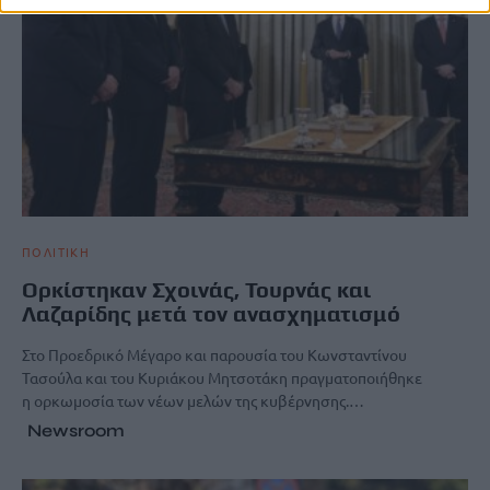
ΠΟΛΙΤΙΚΗ
Ορκίστηκαν Σχοινάς, Τουρνάς και
Λαζαρίδης μετά τον ανασχηματισμό
Στο Προεδρικό Μέγαρο και παρουσία του Κωνσταντίνου
Τασούλα και του Κυριάκου Μητσοτάκη πραγματοποιήθηκε
η ορκωμοσία των νέων μελών της κυβέρνησης.…
Newsroom