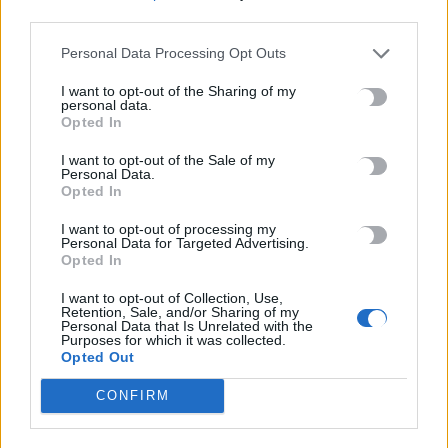
third parties.
Πότε θα πληρωθούν οι συντάξεις Σεπτεμβρίου
8 Αυγούστου, 2026
Personal Data Processing Opt Outs
I want to opt-out of the Sharing of my
personal data.
TRENDING
Opted In
#
ΕΝΟΙΚΙΑ
#
ΙΣΠΑΝΙΑ
#
ΠΥΡΚΑΓΙΕΣ
I want to opt-out of the Sale of my
Personal Data.
#
ΣΥΛΛΟΓΟΣ ΚΡΕΟΠΩΛΩΝ Ν. ΧΑΝΙΩΝ
Opted In
I want to opt-out of processing my
Personal Data for Targeted Advertising.
Opted In
I want to opt-out of Collection, Use,
ΣΧΕΤΙΚΆ ΆΡΘΡΑ
Retention, Sale, and/or Sharing of my
Personal Data that Is Unrelated with the
Purposes for which it was collected.
Opted Out
CONFIRM