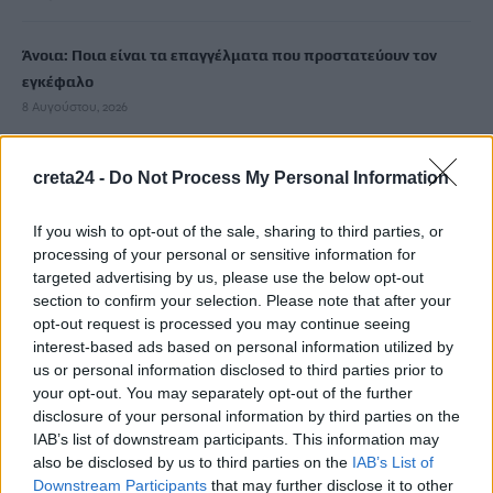
Άνοια: Ποια είναι τα επαγγέλματα που προστατεύουν τον
εγκέφαλο
8 Αυγούστου, 2026
Επίδομα €391 από τον ΟΠΕΚΑ, χωρίς εισοδηματικά κριτήρια:
creta24 -
Do Not Process My Personal Information
Η προϋπόθεση
8 Αυγούστου, 2026
If you wish to opt-out of the sale, sharing to third parties, or
processing of your personal or sensitive information for
targeted advertising by us, please use the below opt-out
Θεατρική αφήγηση «Έρευσεν ύδωρ» στο Δημοτικό Σχολείο
section to confirm your selection. Please note that after your
Κεφαλά
opt-out request is processed you may continue seeing
8 Αυγούστου, 2026
interest-based ads based on personal information utilized by
us or personal information disclosed to third parties prior to
your opt-out. You may separately opt-out of the further
18χρονος έσπασε παγκόσμιο ρεκόρ ως ο νεότερος άνδρας
disclosure of your personal information by third parties on the
καθηγητής -Διδάσκει συνομηλίκους του
IAB’s list of downstream participants. This information may
8 Αυγούστου, 2026
also be disclosed by us to third parties on the
IAB’s List of
Downstream Participants
that may further disclose it to other