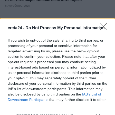
6 Αυγούστου, 2026
ΟΠΕΚΑ: Νέα πληρωμή στις 7 Αυγούστου για τρίτεκνες και
πολύτεκνες οικογένειες
creta24 -
Do Not Process My Personal Information
6 Αυγούστου, 2026
If you wish to opt-out of the sale, sharing to third parties, or
processing of your personal or sensitive information for
Χρίστος Δήμας: «Προχωρούν τα έργα σε όλο το μήκος του
targeted advertising by us, please use the below opt-out
ΒΟΑΚ»
section to confirm your selection. Please note that after your
6 Αυγούστου, 2026
opt-out request is processed you may continue seeing
interest-based ads based on personal information utilized by
us or personal information disclosed to third parties prior to
Λιμάνι Ηρακλείου: Έμπλεξε ο κάβος στην προπέλα του
your opt-out. You may separately opt-out of the further
πλοίου – Περιπέτεια για 704 επιβάτες
disclosure of your personal information by third parties on the
6 Αυγούστου, 2026
IAB’s list of downstream participants. This information may
also be disclosed by us to third parties on the
IAB’s List of
Ντύθηκε «Χάρος» και ανέβηκε στην οροφή νοσοκομείου
Downstream Participants
that may further disclose it to other
third parties.
6 Αυγούστου, 2026