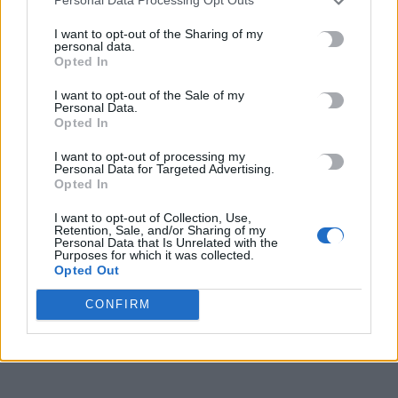
Personal Data Processing Opt Outs
Guardian: Έτοιμο το πρώτο κατασκευαστικό συμβόλαιο στη
I want to opt-out of the Sharing of my
Γάζα από το «Συμβούλιο Ειρήνης» του Τραμπ
personal data.
6 Αυγούστου, 2026
Opted In
I want to opt-out of the Sale of my
Personal Data.
Δολοφονία Βρετανίδας στην Κυψέλη: «Τότε άρχισα να τον
Opted In
υποψιάζομαι» -Όσα αποκάλυψε στις Aρχές η σύζυγος του
Αφγανού
I want to opt-out of processing my
Personal Data for Targeted Advertising.
6 Αυγούστου, 2026
Opted In
I want to opt-out of Collection, Use,
Γερμανία: Τουλάχιστον 25 τραυματίες από σύγκρουση δύο
Retention, Sale, and/or Sharing of my
τραμ
Personal Data that Is Unrelated with the
Purposes for which it was collected.
6 Αυγούστου, 2026
Opted Out
CONFIRM
Αεροδρόμιο Καστελλίου: Παρουσία της ηγεσίας του
Υπουργείου Υποδομών οι υπογραφές για τα ραντάρ
6 Αυγούστου, 2026