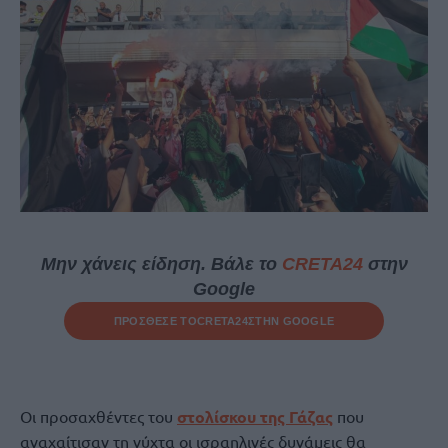
Μην χάνεις είδηση. Βάλε το
CRETA24
στην
Google
ΠΡΟΣΘΕΣΕ ΤΟ
CRETA24
ΣΤΗΝ GOOGLE
Οι προσαχθέντες του
στολίσκου της Γάζας
που
αναχαίτισαν τη νύχτα οι ισραηλινές δυνάμεις θα