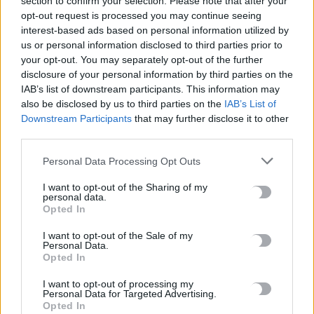
section to confirm your selection. Please note that after your
8 Αυγούστου, 2026
opt-out request is processed you may continue seeing
interest-based ads based on personal information utilized by
us or personal information disclosed to third parties prior to
your opt-out. You may separately opt-out of the further
TRENDING
disclosure of your personal information by third parties on the
IAB’s list of downstream participants. This information may
#
ΑΠΑΤΗΤΕΣ ΠΑΡΑΛΙΕΣ
#
ΠΕΡΣΕΙΔΕΣ
#
ΕΝΟΙΚΙΑ
#
ΙΣΠΑΝΙΑ
also be disclosed by us to third parties on the
IAB’s List of
Downstream Participants
that may further disclose it to other
third parties.
Personal Data Processing Opt Outs
ΣΧΕΤΙΚΆ ΆΡΘΡΑ
I want to opt-out of the Sharing of my
personal data.
Opted In
I want to opt-out of the Sale of my
Personal Data.
Opted In
I want to opt-out of processing my
Personal Data for Targeted Advertising.
Opted In