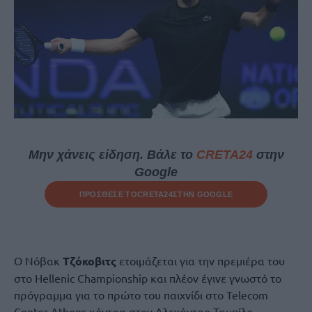
Μην χάνεις είδηση. Βάλε το
CRETA24
στην
Google
ΠΡΟΣΘΕΣΕ ΤΟ
CRETA24
ΣΤΗΝ GOOGLE
Ο Νόβακ
Τζόκοβιτς
ετοιμάζεται για την πρεμιέρα του
στο Hellenic Championship και πλέον έγινε γνωστό το
πρόγραμμα για το πρώτο του παιχνίδι στο Telecom
Center Athens κόντρα στον Aλεχάντρο Ταμπίλο.