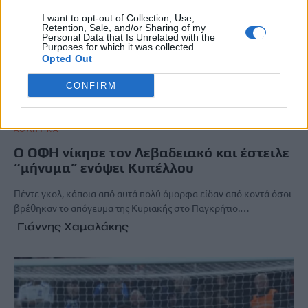
I want to opt-out of Collection, Use,
Retention, Sale, and/or Sharing of my
Personal Data that Is Unrelated with the
Purposes for which it was collected.
Opted Out
CONFIRM
ΑΘΛΗΤΙΚΑ
O OΦΗ νίκησε τον Λεβαδειακό και έστειλε
“μήνυμα” ενόψει Κυπέλλου
Πέντε γκολ, κάποια από αυτά πολύ όμορφα είδαν από κοντά όσοι
βρέθηκαν το απόγευμα της Κυριακής στο Παγκρήτιο.…
Γιάννης Χαμαλάκης