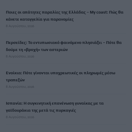
Ποιες οι απάτητες παραλίες της Ελλάδας – My coast: Πώς θα
κάνετε καταγγελία για παρανομίες
8 Αυγούστου, 2026
Περσείδες: Το εντυπωσιακό φαινόμενο πλησιάζει – Πότε θα
δούμε τη «βροχή» των αστεριών
8 Αυγούστου, 2026
Ενοίκια: Πότε γίνονται υποχρεωτικές οι πληρωμές μέσω
τραπεζών
8 Αυγούστου, 2026
Ισπανία: Η συγκινητική επανένωση γυναίκας με τα
γαϊδουράκια της μετά τις πυρκαγιές
8 Αυγούστου, 2026