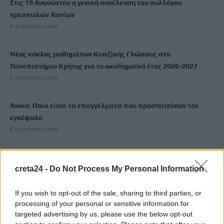
Στις 19 Αυγούστου η γενική συνέλευση του συλλόγου
κρεοπωλών Χανίων
8 Αυγούστου, 2026
Νέος κύκλος μαθημάτων Κινεζικής Γλώσσας στο
Πανεπιστήμιο Κρήτης για το ακαδημαϊκό έτος 2026-2027
8 Αυγούστου, 2026
Άνοια: Ποια είναι τα επαγγέλματα που προστατεύουν τον
εγκέφαλο
8 Αυγούστου, 2026
Επίδομα €391 από τον ΟΠΕΚΑ, χωρίς εισοδηματικά κριτήρια:
creta24 -
Do Not Process My Personal Information
Η προϋπόθεση
8 Αυγούστου, 2026
If you wish to opt-out of the sale, sharing to third parties, or
processing of your personal or sensitive information for
Θεατρική αφήγηση «Έρευσεν ύδωρ» στο Δημοτικό Σχολείο
targeted advertising by us, please use the below opt-out
Κεφαλά