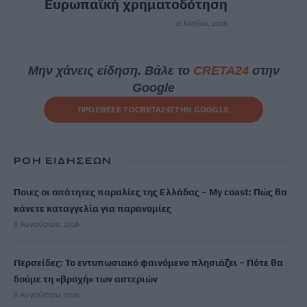
Ευρωπαϊκή χρηματοδότηση
21 Μαΐου, 2026
Μην χάνεις είδηση. Βάλε το
CRETA24
στην
Google
ΠΡΟΣΘΕΣΕ ΤΟ
CRETA24
ΣΤΗΝ GOOGLE
ΡΟΗ ΕΙΔΗΣΕΩΝ
Ποιες οι απάτητες παραλίες της Ελλάδας – My coast: Πώς θα
κάνετε καταγγελία για παρανομίες
8 Αυγούστου, 2026
Περσείδες: Το εντυπωσιακό φαινόμενο πλησιάζει – Πότε θα
δούμε τη «βροχή» των αστεριών
8 Αυγούστου, 2026