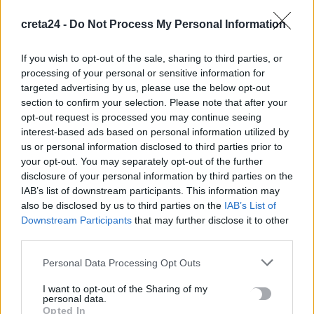
Άνοια: Ποια είναι τα επαγγέλματα που προστατεύουν τον
εγκέφαλο
creta24 -
Do Not Process My Personal Information
8 Αυγούστου, 2026
If you wish to opt-out of the sale, sharing to third parties, or
processing of your personal or sensitive information for
Επίδομα €391 από τον ΟΠΕΚΑ, χωρίς εισοδηματικά κριτήρια:
targeted advertising by us, please use the below opt-out
Η προϋπόθεση
section to confirm your selection. Please note that after your
8 Αυγούστου, 2026
opt-out request is processed you may continue seeing
interest-based ads based on personal information utilized by
Θεατρική αφήγηση «Έρευσεν ύδωρ» στο Δημοτικό Σχολείο
us or personal information disclosed to third parties prior to
your opt-out. You may separately opt-out of the further
Κεφαλά
disclosure of your personal information by third parties on the
8 Αυγούστου, 2026
IAB’s list of downstream participants. This information may
also be disclosed by us to third parties on the
IAB’s List of
Downstream Participants
that may further disclose it to other
TRENDING
third parties.
#
ΑΠΑΤΗΤΕΣ ΠΑΡΑΛΙΕΣ
#
ΠΕΡΣΕΙΔΕΣ
#
ΕΝΟΙΚΙΑ
Personal Data Processing Opt Outs
#
ΠΥΡΚΑΓΙΕΣ
I want to opt-out of the Sharing of my
personal data.
Opted In