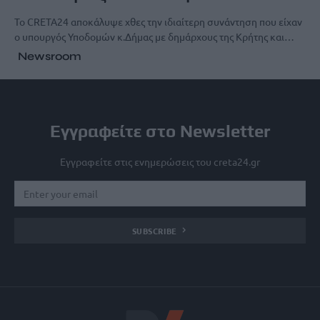
To CRETA24 αποκάλυψε χθες την ιδιαίτερη συνάντηση που είχαν
ο υπουργός Υποδομών κ.Δήμας με δημάρχους της Κρήτης και…
Newsroom
Εγγραφείτε στο Newsletter
Εγγραφείτε στις ενημερώσεις του creta24.gr
SUBSCRIBE