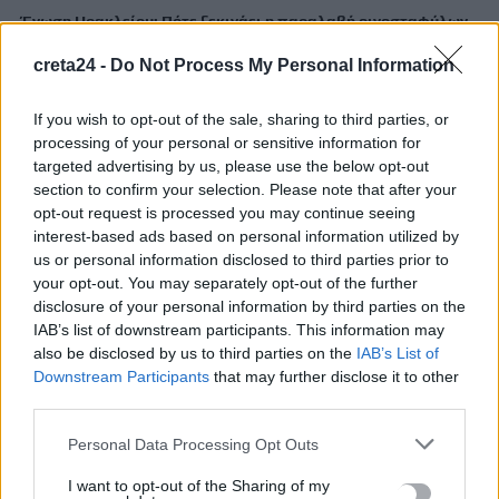
Ένωση Ηρακλείου: Πότε ξεκινάει η παραλαβή οινοσταφύλων
– Οι τιμές ανά ποικιλία
creta24 -
Do Not Process My Personal Information
7 Αυγούστου, 2026
If you wish to opt-out of the sale, sharing to third parties, or
Χανιά: Νεκρός 55χρονος σε παραλία – «Έσβησε» στην
processing of your personal or sensitive information for
ξαπλώστρα
targeted advertising by us, please use the below opt-out
7 Αυγούστου, 2026
section to confirm your selection. Please note that after your
opt-out request is processed you may continue seeing
interest-based ads based on personal information utilized by
ΠΑΣΟΚ: Βαφτίζουν «επιτυχία» τη μεταφορά του λογαριασμού
us or personal information disclosed to third parties prior to
της Ρήτρας Διαφυγής στους πολίτες
your opt-out. You may separately opt-out of the further
7 Αυγούστου, 2026
disclosure of your personal information by third parties on the
IAB’s list of downstream participants. This information may
also be disclosed by us to third parties on the
IAB’s List of
Στον ΟΦΗ η 22χρονη πασαδόρος Ελενα Γεωργιάδου
Downstream Participants
that may further disclose it to other
7 Αυγούστου, 2026
third parties.
Personal Data Processing Opt Outs
Σαμαριά: «Πυρά» Καλογερή για τα λουκέτα στο φαράγγι –
«Αδικαιολόγητα τα περισσότερα κλεισίματα»
I want to opt-out of the Sharing of my