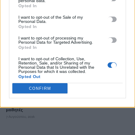
personal data.
7 Αυγούστου, 2026
Opted In
I want to opt-out of the Sale of my
Καύσωνας: Η Μεσόγειος «βράζει» -Στους 33°C η θάλασσα στη
Personal Data.
Μαγιόρκα, «δεν μπορούμε ούτε να δροσιστούμε», λένε οι
Opted In
τουρίστες
I want to opt-out of processing my
7 Αυγούστου, 2026
Personal Data for Targeted Advertising.
Opted In
Ηράκλειο: Τα οικονομικά ανοίγματα και ο νέος Κώδικας
I want to opt-out of Collection, Use,
Retention, Sale, and/or Sharing of my
Αυτοδιοίκησης οδηγούν σε συγχώνευση τις εταιρείες του
Personal Data that Is Unrelated with the
Δήμου
Purposes for which it was collected.
Opted Out
7 Αυγούστου, 2026
CONFIRM
Μακελειό με 8 νεκρούς στην Ταϊλάνδη: Ο δράστης σκότωσε
αρχικά τον παππού και τη γιαγιά του και μετά πυροβόλησε
μαθητές
7 Αυγούστου, 2026