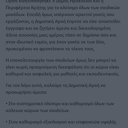
Ορθά κινητοποιήθηκε ο Δήµος Ηρακλείου και η
Περιφέρεια Κρήτης για το κλείσιµο όλων των σχολικών
µονάδων. Επειδή όµως υπάρχουν αρκετοί γονείς που
εργάζονται, η Δηµοτική Αρχή έπρεπε να είχε αποστείλει
έγγραφο και να ζητήσει άµεσα και δικαιολογηµένη
άδεια απουσίας µιας ηµέρας τόσο σε δηµόσιο όσο και
στον ιδιωτικό τοµέα, για έναν γονέα εκ των δύο,
προκειµένου να φροντίσουν τα τέκνα τους.
Η επαναλειτουργία των σχολείων όµως δεν µπορεί να
γίνει χωρίς προηγούµενη διασφάλιση ότι οι χώροι είναι
καθαροί και ασφαλείς για µαθητές και εκπαιδευτικούς.
Για τον λόγο αυτό, καλούµε τη Δηµοτική Αρχή να
προχωρήσει άµεσα:
• Στο συστηµατικό πλύσιµο και καθαρισµό όλων των
αύλειων χώρων των σχολείων.
• Στον καθαρισµό εξοπλισµού και επιφανειών υψηλής