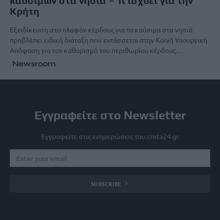
καυσίμων στα νησιά – Τι ισχύει για την
Κρήτη
Εξειδίκευση στο πλαφόν κέρδους για τα καύσιμα στα νησιά
προβλέπει ειδική διάταξη που εντάσσεται στην Κοινή Υπουργική
Απόφαση για τον καθορισμό του περιθωρίου κέρδους…
Newsroom
Εγγραφείτε στο Newsletter
Εγγραφείτε στις ενημερώσεις του creta24.gr
SUBSCRIBE