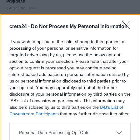
Ραφαέλα
6 Αυγούστου, 2026
FDA: Ενέκρινε το πρώτο εμβόλιο mRNA κατά της γρίπης
creta24 -
Do Not Process My Personal Information
6 Αυγούστου, 2026
If you wish to opt-out of the sale, sharing to third parties, or
processing of your personal or sensitive information for
Γιώργος Παράσχος: Στο νοσοκομείο για νέα θεραπεία στη
targeted advertising by us, please use the below opt-out
μάχη του με τον καρκίνο
section to confirm your selection. Please note that after your
6 Αυγούστου, 2026
opt-out request is processed you may continue seeing
interest-based ads based on personal information utilized by
us or personal information disclosed to third parties prior to
Προσφεύγουν στη δικαιοσύνη για τα δασικά οι
your opt-out. You may separately opt-out of the further
αγροτοκτηνοτρόφοι
disclosure of your personal information by third parties on the
6 Αυγούστου, 2026
IAB’s list of downstream participants. This information may
also be disclosed by us to third parties on the
IAB’s List of
Downstream Participants
that may further disclose it to other
Φωτοβολταϊκά στο σπίτι: Πώς θα κερδίσετε «έκπτωση» 25%
third parties.
στο ρεύμα
6 Αυγούστου, 2026
Personal Data Processing Opt Outs