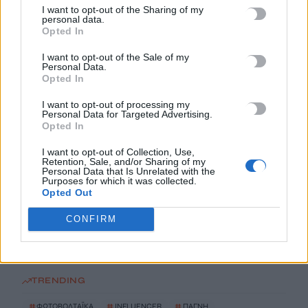
I want to opt-out of the Sharing of my
Σοκ στο Μεξικό: Influencer εκτελέστηκε σε ζωντανή μετάδοση
personal data.
Opted In
6 Αυγούστου, 2026
I want to opt-out of the Sale of my
Personal Data.
ΠΑΓΝΗ: Στο πλευρό των μικρών μαχητών ο Βλαδίμηρος
Opted In
Κυριακίδης
6 Αυγούστου, 2026
I want to opt-out of processing my
Personal Data for Targeted Advertising.
Opted In
Έπαιξε μουσική σε λιοντάρια και αυτά «ημέρεψαν» – Το viral
I want to opt-out of Collection, Use,
βίντεο με την αντίδρασή τους
Retention, Sale, and/or Sharing of my
Personal Data that Is Unrelated with the
6 Αυγούστου, 2026
Purposes for which it was collected.
Opted Out
Ηράκλειο: Διακρίσεις και… ξενοφοβία στα Mini Bus;
CONFIRM
6 Αυγούστου, 2026
TRENDING
#
ΦΩΤΟΒΟΛΤΑΪΚΑ
#
INFLUENCER
#
ΠΑΓΝΗ