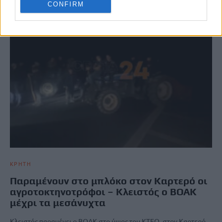
CONFIRM
ΚΡΗΤΗ
Παραμένουν στο μπλόκο στον Καρτερό οι
αγροτοκτηνοτρόφοι – Κλειστός ο ΒΟΑΚ
μέχρι τα μεσάνυχτα
Κλειστός παραμένει ο ΒΟΑΚ στο ύψος του ΚΤΕΟ, στον Καρτερό,