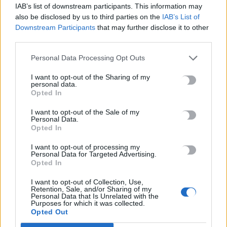
Η προϋπόθεση
IAB’s list of downstream participants. This information may
also be disclosed by us to third parties on the
IAB’s List of
8 Αυγούστου, 2026
Downstream Participants
that may further disclose it to other
third parties.
Θεατρική αφήγηση «Έρευσεν ύδωρ» στο Δημοτικό Σχολείο
Κεφαλά
Personal Data Processing Opt Outs
8 Αυγούστου, 2026
I want to opt-out of the Sharing of my
personal data.
Opted In
TRENDING
I want to opt-out of the Sale of my
Personal Data.
Opted In
#
ΑΠΑΤΗΤΕΣ ΠΑΡΑΛΙΕΣ
#
ΠΕΡΣΕΙΔΕΣ
#
ΕΝΟΙΚΙΑ
#
ΠΥΡΚΑΓΙΕΣ
I want to opt-out of processing my
Personal Data for Targeted Advertising.
Opted In
I want to opt-out of Collection, Use,
Retention, Sale, and/or Sharing of my
Personal Data that Is Unrelated with the
ΣΧΕΤΙΚΆ ΆΡΘΡΑ
Purposes for which it was collected.
Opted Out