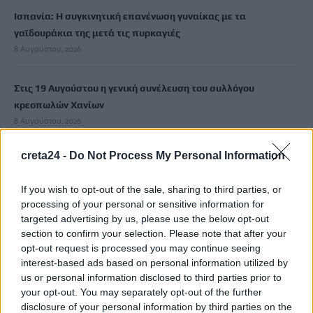
Ισπανία: Η συγκινητική επανένωση γυναίκας με τα
γαϊδουράκια της μετά τις πυρκαγιές
8 Αυγούστου, 2026
Στις 19 Αυγούστου η γενική συνέλευση του συλλόγου
κρεοπωλών Χανίων
8 Αυγούστου, 2026
creta24 -
Do Not Process My Personal Information
Νέος κύκλος μαθημάτων Κινεζικής Γλώσσας στο
Πανεπιστήμιο Κρήτης για το ακαδημαϊκό έτος 2026-2027
If you wish to opt-out of the sale, sharing to third parties, or
8 Αυγούστου, 2026
processing of your personal or sensitive information for
targeted advertising by us, please use the below opt-out
Άνοια: Ποια είναι τα επαγγέλματα που προστατεύουν τον
section to confirm your selection. Please note that after your
opt-out request is processed you may continue seeing
εγκέφαλο
interest-based ads based on personal information utilized by
8 Αυγούστου, 2026
us or personal information disclosed to third parties prior to
your opt-out. You may separately opt-out of the further
Επίδομα €391 από τον ΟΠΕΚΑ, χωρίς εισοδηματικά κριτήρια:
disclosure of your personal information by third parties on the