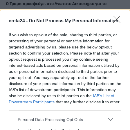
Ο Τραμπ προσφεύγει στο Ανώτατο Δικαστήριο για το
«μπλόκο» στην αίθουσα χορού στον Λευκό Οίκο
8 Αυγούστου, 2026
creta24 -
Do Not Process My Personal Information
Τουρισμός: Η «Οδύσσεια» έφερε άλμα στις κρατήσεις
If you wish to opt-out of the sale, sharing to third parties, or
8 Αυγούστου, 2026
processing of your personal or sensitive information for
targeted advertising by us, please use the below opt-out
section to confirm your selection. Please note that after your
Τα ζητήματα των στρατιωτικών του Ηρακλείου στο επίκεντρο
opt-out request is processed you may continue seeing
της συνάντησης με τον Κωνσταντίνο Κεφαλογιάννη
interest-based ads based on personal information utilized by
8 Αυγούστου, 2026
us or personal information disclosed to third parties prior to
your opt-out. You may separately opt-out of the further
disclosure of your personal information by third parties on the
ΟΦΗ: Παρουσίασε τη γουρλίδικη πορτοκαλί φανέλα του
IAB’s list of downstream participants. This information may
8 Αυγούστου, 2026
also be disclosed by us to third parties on the
IAB’s List of
Downstream Participants
that may further disclose it to other
third parties.
«Δίνουμε μάχη να επανέλθουμε στην κανονικότητα»: Η
επόμενη μέρα μετά τις πυρκαγιές στο νότιο Ρέθυμνο
Personal Data Processing Opt Outs
8 Αυγούστου, 2026