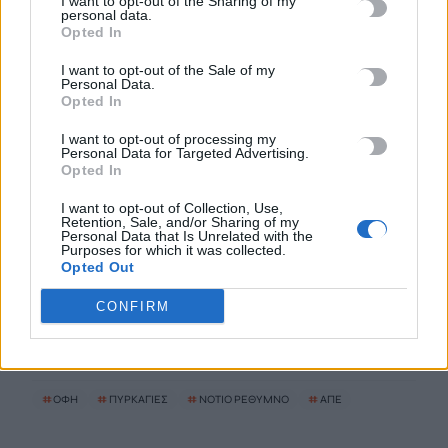
I want to opt-out of the Sharing of my
personal data.
Όμιλος ΔΕΗ: Νέα συμφωνία για χαρτοφυλάκιο έργων ΑΠΕ
Opted In
άνω των 2 GW σε Πολωνία και Ουγγαρία
I want to opt-out of the Sale of my
8 Αυγούστου, 2026
Personal Data.
Opted In
Φωτιά σε κτήριο στην Κουμουνδούρου – Απεγκλωβίστηκε ένα
I want to opt-out of processing my
Personal Data for Targeted Advertising.
άτομο
Opted In
8 Αυγούστου, 2026
I want to opt-out of Collection, Use,
Retention, Sale, and/or Sharing of my
Personal Data that Is Unrelated with the
Γαύδος: Επιχείρηση διάσωσης 31χρονης από δύσβατο σημείο
Purposes for which it was collected.
– Την απομάκρυνε με φουσκωτό επισκέπτης
Opted Out
8 Αυγούστου, 2026
CONFIRM
TRENDING
#
ΟΦΗ
#
ΠΥΡΚΑΓΙΕΣ
#
ΝΟΤΙΟ ΡΕΘΥΜΝΟ
#
ΑΠΕ