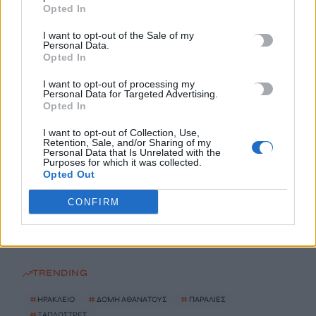
Σύσκεψη εργασίας για θέματα Μεταφορών και Επικοινωνιών
Opted In
5 Αυγούστου, 2026
I want to opt-out of the Sale of my
Personal Data.
Η Βρετανική κυβέρνηση δεν θα προχωρήσει σε διεξαγωγή
Opted In
έρευνας για τον Επστάιν
I want to opt-out of processing my
5 Αυγούστου, 2026
Personal Data for Targeted Advertising.
Opted In
Η «Ειρήνη» του Αριστοφάνη στην Παιδική – Εφηβική
I want to opt-out of Collection, Use,
Retention, Sale, and/or Sharing of my
Βιβλιοθήκη Δημοτικού Κήπου
Personal Data that Is Unrelated with the
Purposes for which it was collected.
5 Αυγούστου, 2026
Opted Out
Εκδήλωση Τιμής και Μνήμης για τον Μενέλαο Παρλαμά
CONFIRM
5 Αυγούστου, 2026
TRENDING
#
ΗΡΑΚΛΕΙΟ
#
ΔΟΜΗ ΑΘΑΝΑΤΟΥΣ
#
ΠΑΡΑΛΙΕΣ
#
ΞΑΠΛΩΣΤΡΕΣ