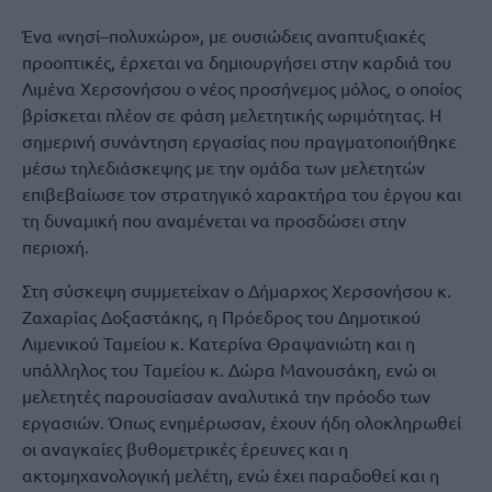
Ένα «νησί–πολυχώρο», με ουσιώδεις αναπτυξιακές
προοπτικές, έρχεται να δημιουργήσει στην καρδιά του
Λιμένα Χερσονήσου ο νέος προσήνεμος μόλος, ο οποίος
βρίσκεται πλέον σε φάση μελετητικής ωριμότητας. Η
σημερινή συνάντηση εργασίας που πραγματοποιήθηκε
μέσω τηλεδιάσκεψης με την ομάδα των μελετητών
επιβεβαίωσε τον στρατηγικό χαρακτήρα του έργου και
τη δυναμική που αναμένεται να προσδώσει στην
περιοχή.
Στη σύσκεψη συμμετείχαν ο Δήμαρχος Χερσονήσου κ.
Ζαχαρίας Δοξαστάκης, η Πρόεδρος του Δημοτικού
Λιμενικού Ταμείου κ. Κατερίνα Θραψανιώτη και η
υπάλληλος του Ταμείου κ. Δώρα Μανουσάκη, ενώ οι
μελετητές παρουσίασαν αναλυτικά την πρόοδο των
εργασιών. Όπως ενημέρωσαν, έχουν ήδη ολοκληρωθεί
οι αναγκαίες βυθομετρικές έρευνες και η
ακτομηχανολογική μελέτη, ενώ έχει παραδοθεί και η