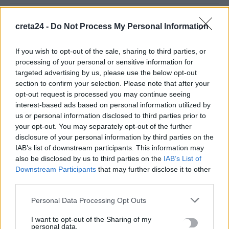
Ακριβά στοιχίζει η βουτιά: Οι τιμές στις ξαπλώστρες σε
creta24 -
Do Not Process My Personal Information
γνωστές παραλίες της Ελλάδας
5 Αυγούστου, 2026
If you wish to opt-out of the sale, sharing to third parties, or
processing of your personal or sensitive information for
e-ΕΦΚΑ: Πότε καταβάλλεται το αδειοδωρόσημο στους
targeted advertising by us, please use the below opt-out
section to confirm your selection. Please note that after your
οικοδόμους
opt-out request is processed you may continue seeing
5 Αυγούστου, 2026
interest-based ads based on personal information utilized by
us or personal information disclosed to third parties prior to
Πήγε για ψώνια με το ελικόπτερό του γιατί η διαδρομή με το
your opt-out. You may separately opt-out of the further
αμάξι ήταν… πολύ μεγάλη
disclosure of your personal information by third parties on the
IAB’s list of downstream participants. This information may
5 Αυγούστου, 2026
also be disclosed by us to third parties on the
IAB’s List of
Downstream Participants
that may further disclose it to other
Μύκονος: 35χρονος οδηγός έκλεψε από τουρίστα επώνυμη
third parties.
τσάντα και ρολόι αξίας 75.000 ευρώ
Personal Data Processing Opt Outs
5 Αυγούστου, 2026
I want to opt-out of the Sharing of my
personal data.