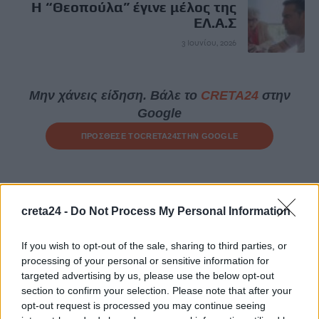
Η “Θεοπούλα” έγινε μέλος της
ΕΛ.Α.Σ
3 Ιουνίου, 2026
Μην χάνεις είδηση. Βάλε το
CRETA24
στην
Google
ΠΡΟΣΘΕΣΕ ΤΟ
CRETA24
ΣΤΗΝ GOOGLE
ΡΟΗ ΕΙΔΗΣΕΩΝ
creta24 -
Do Not Process My Personal Information
Η καθαριότητα στον Αποκόρωνα δεν είναι θέμα
επικοινωνίας, είναι θέμα οργάνωσης
If you wish to opt-out of the sale, sharing to third parties, or
6 Αυγούστου, 2026
processing of your personal or sensitive information for
targeted advertising by us, please use the below opt-out
section to confirm your selection. Please note that after your
Συγκλονίζουν οι αποκαλύψεις για τη δολοφονία 4 παιδιών
opt-out request is processed you may continue seeing
στη Νέα Υόρκη: Το τελευταίο μήνυμα που έστειλε η μητέρα