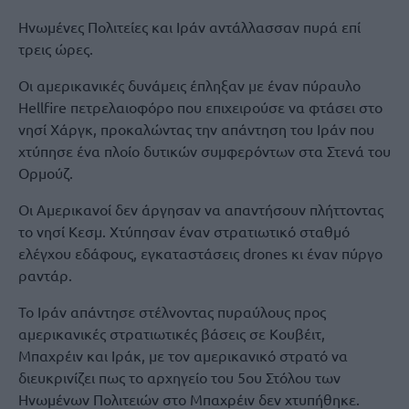
Ηνωμένες Πολιτείες και Ιράν αντάλλασσαν πυρά επί
τρεις ώρες.
Οι αμερικανικές δυνάμεις έπληξαν με έναν πύραυλο
Hellfire πετρελαιοφόρο που επιχειρούσε να φτάσει στο
νησί Χάργκ, προκαλώντας την απάντηση του Ιράν που
χτύπησε ένα πλοίο δυτικών συμφερόντων στα Στενά του
Ορμούζ.
Οι Αμερικανοί δεν άργησαν να απαντήσουν πλήττοντας
το νησί Κεσμ. Χτύπησαν έναν στρατιωτικό σταθμό
ελέγχου εδάφους, εγκαταστάσεις drones κι έναν πύργο
ραντάρ.
Το Ιράν απάντησε στέλνοντας πυραύλους προς
αμερικανικές στρατιωτικές βάσεις σε Κουβέιτ,
Μπαχρέιν και Ιράκ, με τον αμερικανικό στρατό να
διευκρινίζει πως το αρχηγείο του 5ου Στόλου των
Ηνωμένων Πολιτειών στο Μπαχρέιν δεν χτυπήθηκε.