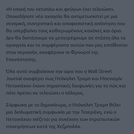
«Η εποχή του «χτυπάω και φεύγω» έχει τελειώσει.
Οποιαδήποτε νέα ανοησία θα αντιμετωπιστεί με μια
σεισμική, συντριπτική και αποφασιστική απάντηση που
θα υπερβαίνει τους καθιερωμένους κανόνες και όρια.
Δεν θα διστάσουμε να μετατρέψουμε σε στάχτη όλα τα
αρχηγεία και τα συμφέροντα αυτών που μας επιτίθενται
στην περιοχή», αναφέρουν οι Φρουροί της
Επανάστασης.
Όλα αυτά συμβαίνουν την ώρα που η Wall Street
Journal αναφέρει πως Ντόναλντ Τραμπ και Μπενιαμίν
Νετανιάχου έχουν σημαντικές διαφωνίες για το πώς και
πότε πρέπει να τελειώσει ο πόλεμος.
Σύμφωνα με το δημοσίευμα, ο Ντόναλντ Τραμπ θέλει
μια διπλωματική συμφωνία με την Τεχεράνη, ενώ ο
Νετανιάχου πιέζεται για συνέχιση των στρατιωτικών
επιχειρήσεων κατά της Χεζμπολάχ.