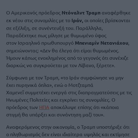
Ο Αμερικανός πρόεδρος
Ντόναλντ Τραμπ
αναφέρθηκε
εκ νέου στις συνομιλίες με το
Ιράν,
οι οποίες βρίσκονται
σε εξέλιξη, σε συνέντευξή του. Παράλληλα,
Παραδέχτηκε πως μίλησε με θυμωμένο ύφος
στον Ισραηλινό πρωθυπουργό
Μπενιαμίν Νετανιάχου
,
σημειώνοντας: «Δεν θα έλεγα ότι είμαι θυμωμένος.
Ήμουν κάπως ενοχλημένος από το γεγονός ότι συνέχιζε
διαρκώς να συγκρούεται με τον Λίβανο, ξέρετε».
Σύμφωνα με τον Τραμπ, «το Ιράν συμφώνησε να μην
έχει πυρηνικά όπλα», ενώ ο Μοτζταμπά
Χαμενεΐ συμμετέχει ενεργά στις διαπραγματεύσεις με τις
Ηνωμένες Πολιτείες και εγκρίνει τις συνομιλίες. Ο
πρόεδρος των
ΗΠΑ
αποκάλυψε επίσης ότι «κάποια
στιγμή θα υπάρξει και συνάντηση μαζί του».
Αναφερόμενος στην οικονομία, ο Τραμπ υποστήριξε ότι
ο πληθωρισμός δεν είναι ιδιαίτερα υψηλός και εκτίμησε