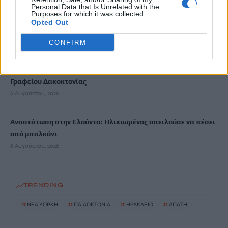
6 Αυγούστου, 2026
Personal Data that Is Unrelated with the
Purposes for which it was collected.
Opted Out
Ηράκλειο: Συνεχίζεται η ασφαλτόστρωση της λ. Ικάρου
6 Αυγούστου, 2026
CONFIRM
Δήμος Βιάννου: Οι ώρες και οι μέρες λειτουργίας του
Γραφείου Δακοκτονίας
6 Αυγούστου, 2026
Αναστάτωση στην Ελούντα: Ηλικιωμένος απειλούσε να πέσει
από μπαλκόνι
6 Αυγούστου, 2026
TRENDING
#
ΝΈΑ ΥΌΡΚΗ
#
ΠΑΙΔΟΚΤΟΝΙΑ
#
ΗΡΑΚΛΕΙΟ
#
ΑΠΑΤΗ