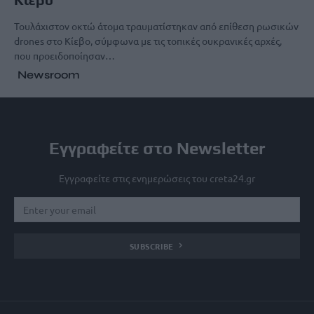
Τουλάχιστον οκτώ άτομα τραυματίστηκαν από επίθεση ρωσικών
drones στο Κίεβο, σύμφωνα με τις τοπικές ουκρανικές αρχές,
που προειδοποίησαν…
Newsroom
Εγγραφείτε στο Newsletter
Εγγραφείτε στις ενημερώσεις του creta24.gr
SUBSCRIBE