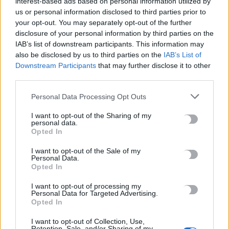
interest-based ads based on personal information utilized by
στον πρώην σύζυγό της
us or personal information disclosed to third parties prior to
6 Αυγούστου, 2026
your opt-out. You may separately opt-out of the further
disclosure of your personal information by third parties on the
IAB’s list of downstream participants. This information may
Ηράκλειο: Απάτη με δήθεν επενδύσεις σε μετοχές – 55χρονος
also be disclosed by us to third parties on the
IAB’s List of
έχασε 100.000 ευρώ
Downstream Participants
that may further disclose it to other
6 Αυγούστου, 2026
third parties.
Personal Data Processing Opt Outs
Δομή φιλοξενίας μεταναστών: Τι ακριβώς σημαίνει το ΦΕΚ
που δημοσιεύτηκε
I want to opt-out of the Sharing of my
personal data.
6 Αυγούστου, 2026
Opted In
I want to opt-out of the Sale of my
Σητεία: Χωρίς ενεργό μέτωπο η φωτιά στο Καρύδι –
Personal Data.
Σταμάτησαν τα εναέρια μέσα
Opted In
6 Αυγούστου, 2026
I want to opt-out of processing my
Personal Data for Targeted Advertising.
Opted In
Ηράκλειο: Μία σύλληψη για την έκρηξη στον φούρνο στη
Θέρισσο
I want to opt-out of Collection, Use,
Retention, Sale, and/or Sharing of my