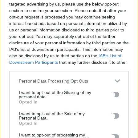
targeted advertising by us, please use the below opt-out
Λευτέρης Αυγενάκης: Η γυναικεία επιχειρηματικότητα είναι
section to confirm your selection. Please note that after your
μια δύναμη που αλλάζει τον τόπο από τα μέσα
opt-out request is processed you may continue seeing
8 Αυγούστου, 2026
interest-based ads based on personal information utilized by
us or personal information disclosed to third parties prior to
your opt-out. You may separately opt-out of the further
Ο Δήμος Μαλεβιζίου στους πρώτους Δήμους της χώρας που
disclosure of your personal information by third parties on the
εξασφάλισαν χρηματοδότηση για Σχέδιο Αστικής
IAB’s list of downstream participants. This information may
Ανθεκτικότητας
also be disclosed by us to third parties on the
IAB’s List of
8 Αυγούστου, 2026
Downstream Participants
that may further disclose it to other
third parties.
Θρίλερ με σορό ατόμου που εντοπίστηκε σε σπηλιά στον
Personal Data Processing Opt Outs
Λυκαβηττό
8 Αυγούστου, 2026
I want to opt-out of the Sharing of my
personal data.
Opted In
Πότε ανοίγουν τα σχολεία μετά τις καλοκαιρινές διακοπές
I want to opt-out of the Sale of my
8 Αυγούστου, 2026
Personal Data.
Opted In
8χρονος τραυματίστηκε στο κεφάλι μετά από βουτιά σε
I want to opt-out of processing my