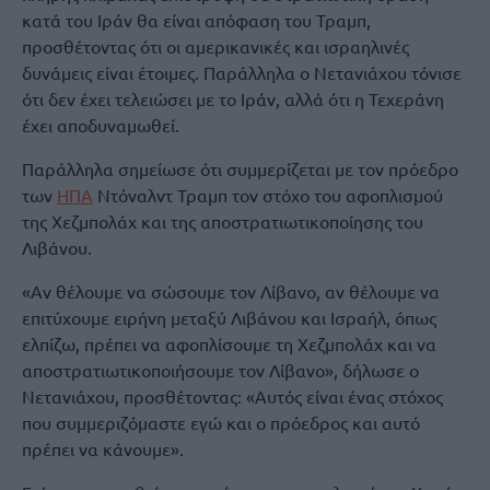
κατά του Ιράν θα είναι απόφαση του Τραμπ,
προσθέτοντας ότι οι αμερικανικές και ισραηλινές
δυνάμεις είναι έτοιμες. Παράλληλα ο Νετανιάχου τόνισε
ότι δεν έχει τελειώσει με το Ιράν, αλλά ότι η Τεχεράνη
έχει αποδυναμωθεί.
Παράλληλα σημείωσε ότι συμμερίζεται με τον πρόεδρο
των
ΗΠΑ
Ντόναλντ Τραμπ τον στόχο του αφοπλισμού
της Χεζμπολάχ και της αποστρατιωτικοποίησης του
Λιβάνου.
«Αν θέλουμε να σώσουμε τον Λίβανο, αν θέλουμε να
επιτύχουμε ειρήνη μεταξύ Λιβάνου και Ισραήλ, όπως
ελπίζω, πρέπει να αφοπλίσουμε τη Χεζμπολάχ και να
αποστρατιωτικοποιήσουμε τον Λίβανο», δήλωσε ο
Νετανιάχου, προσθέτοντας: «Αυτός είναι ένας στόχος
που συμμεριζόμαστε εγώ και ο πρόεδρος και αυτό
πρέπει να κάνουμε».