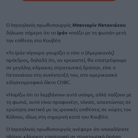
Ο Ισραηλινός πρωθυπουργός
Μπενιαμίν Νετανιάχου
δήλωσε σήμερα ότι το
Ιράν
«παίζει με τη φωτιά» μετά
την επίθεση στο Κουβέιτ
«Το Ιράν σίγουρα γνωρίζει τι είπε ο (Αμερικανός)
πρόεδρος, δηλαδή ότι, αν χρειαστεί, θα επιστρέψουμε
σε μεγάλης κλίμακας στρατιωτική δράση», είπε ο
Νετανιάχου στη συνέντευξή του, στο αμερικανικό
ειδησεογραφικό δίκτο CNBC.
«Νομίζω ότι το λαμβάνουν αυτό υπόψη, αλλά παίζουν με
τη φωτιά, αυτό είναι προφανές», τόνισε, απαντώντας σε
ερώτηση σχετικά με τις ιρανικές επιθέσεις σε χώρες του
Κόλπου, ιδίως στη σημερινή κατά του Κουβέιτ.
Ο Ισραηλινός πρωθυπουργός ανέφερε ότι οποιαδήποτε
πλήρης κλίμακας επιστροφή σε στρατιωτική δράση