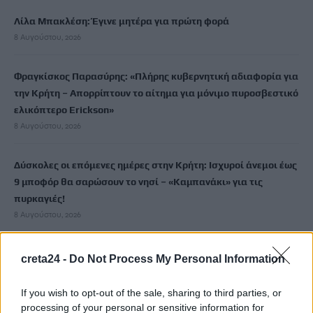
Λίλα Μπακλέση: Έγινε μητέρα για πρώτη φορά
8 Αυγούστου, 2026
Φραγκίσκος Παρασύρης: «Πλήρης κυβερνητική αδιαφορία για
την Κρήτη – Απορρίπτουν το αίτημα για μόνιμο πυροσβεστικό
ελικόπτερο Erickson»
8 Αυγούστου, 2026
Δύσκολες οι επόμενες ημέρες στην Κρήτη: Ισχυροί άνεμοι έως
9 μποφόρ θα σαρώσουν το νησί – «Καμπανάκι» για τις
πυρκαγιές!
8 Αυγούστου, 2026
Χιλιάδες επισκέπτες κατέκλυσαν το λιμάνι της Άρβης για την
creta24 -
Do Not Process My Personal Information
8η Γιορτή Μπανάνας
8 Αυγούστου, 2026
If you wish to opt-out of the sale, sharing to third parties, or
processing of your personal or sensitive information for