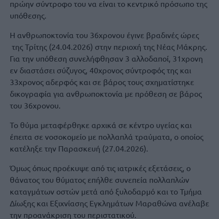
πρώην σύντροφο του να είναι το κεντρικό πρόσωπο της
υπόθεσης.
Η ανθρωποκτονία του 36χρονου έγινε βραδινές ώρες
της Τρίτης (24.04.2026) στην περιοχή της Νέας Μάκρης.
Για την υπόθεση συνελήφθησαν 3 αλλοδαποί, 31χρονη
εν διαστάσει σύζυγος, 40χρονος σύντροφός της και
33χρονος αδερφός και σε βάρος τους σχηματίστηκε
δικογραφία για ανθρωποκτονία με πρόθεση σε βάρος
του 36χρονου.
Το θύμα μεταφέρθηκε αρχικά σε κέντρο υγείας και
έπειτα σε νοσοκομείο με πολλαπλά τραύματα, ο οποίος
κατέληξε την Παρασκευή (27.04.2026).
Όμως όπως προέκυψε από τις ιατρικές εξετάσεις, ο
θάνατος του θύματος επήλθε συνεπεία πολλαπλών
καταγμάτων οστών μετά από ξυλοδαρμό και το Τμήμα
Δίωξης και Εξιχνίασης Εγκλημάτων Μαραθώνα ανέλαβε
την προανάκριση του περιστατικού.