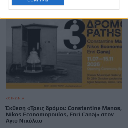
CONFIRM
ΚΟΙΝΩΝΙΑ
Έκθεση «Τρεις δρόμοι: Constantine Manos,
Nikos Economopoulos, Enri Canaj» στον
Άγιο Νικόλαο