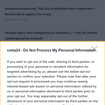
Δεκαπενταύγουστος: Πώς θα πληρωθούν όσοι εργαστούν –
Αναλυτικά οι αργίες του έτους
8 Αυγούστου, 2026
«Ergani app»: Νέα εφαρμογή για εργοδότες – Πώς θα κάνετε
πρόσληψη μέσω κινητού
8 Αυγούστου, 2026
creta24 -
Do Not Process My Personal Information
Χανιά: Δίκτυο περισσότερων από 60 κρηνών προσφέρει
If you wish to opt-out of the sale, sharing to third parties, or
δωρεάν πόσιμο νερό σε δημόσιους χώρους
processing of your personal or sensitive information for
8 Αυγούστου, 2026
targeted advertising by us, please use the below opt-out
section to confirm your selection. Please note that after your
Δύο συναυλίες του Νίκου Ανδρουλάκη στο Ηράκλειο
opt-out request is processed you may continue seeing
interest-based ads based on personal information utilized by
8 Αυγούστου, 2026
us or personal information disclosed to third parties prior to
your opt-out. You may separately opt-out of the further
“Έρθεις δεν έρθεις…θα σ”αγκαλιάζω”: Συναυλία αγάπης στις
disclosure of your personal information by third parties on the