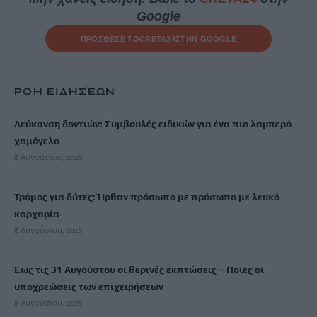
Google
ΠΡΟΣΘΕΣΕ ΤΟ
CRETA24
ΣΤΗΝ GOOGLE
ΡΟΗ ΕΙΔΗΣΕΩΝ
Λεύκανση δοντιών: Συμβουλές ειδικών για ένα πιο λαμπερό
χαμόγελο
8 Αυγούστου, 2026
Τρόμος για δύτες: Ήρθαν πρόσωπο με πρόσωπο με λευκό
καρχαρία
8 Αυγούστου, 2026
Έως τις 31 Αυγούστου οι θερινές εκπτώσεις – Ποιες οι
υποχρεώσεις των επιχειρήσεων
8 Αυγούστου, 2026