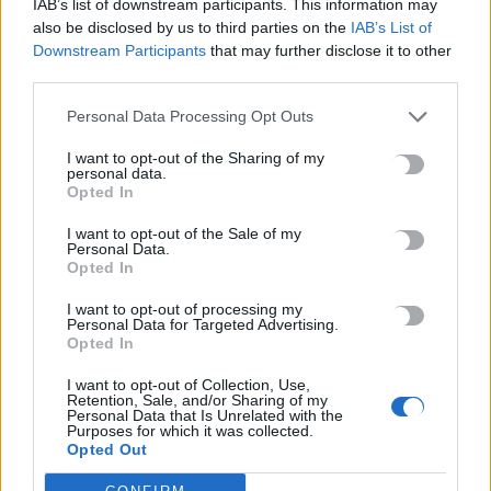
24 Αυγούστου στο ΕΛ.ΜΕ.ΠΑ.
IAB’s list of downstream participants. This information may
8 Αυγούστου, 2026
also be disclosed by us to third parties on the
IAB’s List of
Downstream Participants
that may further disclose it to other
third parties.
Από την Παρασκευή 11 Σεπτεμβρίου το καθιερωμένο παζάρι
από τον «Σύνδεσμο Μελών Γυναικείων Σωματείων Ηρακλείου
Personal Data Processing Opt Outs
και Ν. Ηρακλείου»
I want to opt-out of the Sharing of my
8 Αυγούστου, 2026
personal data.
Opted In
I want to opt-out of the Sale of my
Personal Data.
TRENDING
Opted In
#
ΘΕΡΙΝΕΣ ΕΚΠΤΩΣΕΙΣ
#
ΔΕΚΑΠΕΝΤΑΥΓΟΥΣΤΟΣ
#
ΑΡΓΙΕΣ
I want to opt-out of processing my
#
ERGANI APP
Personal Data for Targeted Advertising.
Opted In
I want to opt-out of Collection, Use,
Retention, Sale, and/or Sharing of my
Personal Data that Is Unrelated with the
Purposes for which it was collected.
Opted Out
ΣΧΕΤΙΚΆ ΆΡΘΡΑ