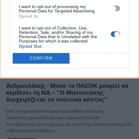
I want to opt-out of processing my
Personal Data for Targeted Advertising.
Opted In
I want to opt-out of Collection, Use,
Retention, Sale, and/or Sharing of my
Personal Data that Is Unrelated with the
Purposes for which it was collected.
Opted Out
CONFIRM
ΚΟΙΝΩΝΙΑ
Ανδρουλάκης | Μόνο το ΠΑΣΟΚ μπορεί να
κερδίσει τη ΝΔ – “Ο Μητσοτάκης
διαχειρίζεται το πολιτικό κόστος”
«Με την πρωτοβουλία μας για κατάθεση πρότασης
δυσπιστίας προκαλέσαμε έναν σημαντικό κύκλο
κοινοβουλευτικών ενεργειών, με σκοπό την άσκηση πίεσης στην
κυβέρνηση για Αλήθεια…
Newsroom