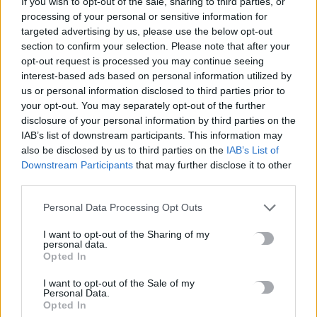
If you wish to opt-out of the sale, sharing to third parties, or
processing of your personal or sensitive information for
Μυστράς: «Γιατί έβαλε τον πατέρα του στην κατάψυξη» – Το
targeted advertising by us, please use the below opt-out
μακάβριο σχέδιο που εξετάζουν οι Αρχές
section to confirm your selection. Please note that after your
8 Αυγούστου, 2026
opt-out request is processed you may continue seeing
interest-based ads based on personal information utilized by
us or personal information disclosed to third parties prior to
TRENDING
your opt-out. You may separately opt-out of the further
disclosure of your personal information by third parties on the
#
ΠΑΖΑΡΙ
#
ΤΟΥΡΙΣΜΟΣ ΓΙΑ ΟΛΟΥΣ
#
ΦΑΡΑΓΓΙ
#
ΜΕΣΙ
IAB’s list of downstream participants. This information may
also be disclosed by us to third parties on the
IAB’s List of
Downstream Participants
that may further disclose it to other
third parties.
Personal Data Processing Opt Outs
ΣΧΕΤΙΚΆ ΆΡΘΡΑ
I want to opt-out of the Sharing of my
personal data.
Opted In
I want to opt-out of the Sale of my
Personal Data.
Opted In