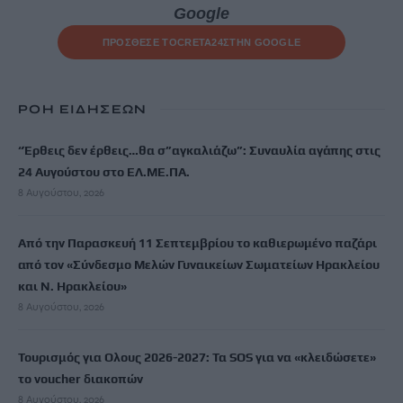
Google
ΠΡΟΣΘΕΣΕ ΤΟ
CRETA24
ΣΤΗΝ GOOGLE
ΡΟΗ ΕΙΔΗΣΕΩΝ
“Έρθεις δεν έρθεις…θα σ”αγκαλιάζω”: Συναυλία αγάπης στις
24 Αυγούστου στο ΕΛ.ΜΕ.ΠΑ.
8 Αυγούστου, 2026
Από την Παρασκευή 11 Σεπτεμβρίου το καθιερωμένο παζάρι
από τον «Σύνδεσμο Μελών Γυναικείων Σωματείων Ηρακλείου
και Ν. Ηρακλείου»
8 Αυγούστου, 2026
Τουρισμός για Ολους 2026-2027: Τα SOS για να «κλειδώσετε»
το voucher διακοπών
8 Αυγούστου, 2026