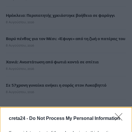
Ηράκλειο: Περιπατητής χρειάστηκε βοήθεια σε φαράγγι
8 Αυγούστου, 2026
Βαρύ πένθος για τον Μέσι: «Έφυγε» από τη ζωή ο πατέρας του
8 Αυγούστου, 2026
Χανιά: Αναστάτωση από φωτιά κοντά σε σπίτια
8 Αυγούστου, 2026
Σε 57χρονη γυναίκα ανήκει η σορός στον Λυκαβηττό
8 Αυγούστου, 2026
Καλοκαίρι και αλλεργίες: Πότε απαιτείται προσοχή και ποια
συμπτώματα δεν πρέπει να αγνοούμε
creta24 -
Do Not Process My Personal Information
8 Αυγούστου, 2026