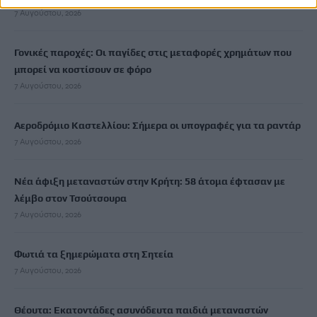
7 Αυγούστου, 2026
Γονικές παροχές: Οι παγίδες στις μεταφορές χρημάτων που
μπορεί να κοστίσουν σε φόρο
7 Αυγούστου, 2026
Αεροδρόμιο Καστελλίου: Σήμερα οι υπογραφές για τα ραντάρ
7 Αυγούστου, 2026
Νέα άφιξη μεταναστών στην Κρήτη: 58 άτομα έφτασαν με
λέμβο στον Τσούτσουρα
7 Αυγούστου, 2026
Φωτιά τα ξημερώματα στη Σητεία
7 Αυγούστου, 2026
Θέουτα: Εκατοντάδες ασυνόδευτα παιδιά μεταναστών