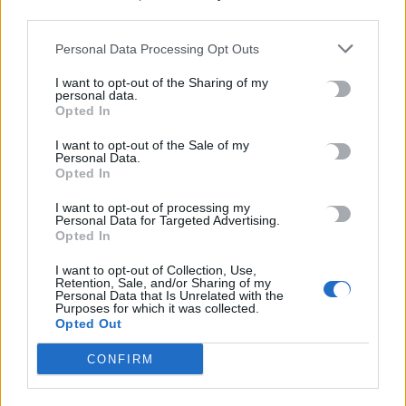
third parties.
ΡΟΗ ΕΙΔΗΣΕΩΝ
Personal Data Processing Opt Outs
Άγριος θάνατος για διεθνή ποδοσφαιριστή στην Ουγκάντα:
I want to opt-out of the Sharing of my
personal data.
Τον ξυλοκόπησαν με πλάκες πεζοδρομίου για να του πάρουν
Opted In
κινητό και χρήματα
7 Αυγούστου, 2026
I want to opt-out of the Sale of my
Personal Data.
Opted In
Υεμένη: 58 στρατιωτικοί νεκροί σε επιθέσεις των Χούθι –
I want to opt-out of processing my
Τραυματίες 11 άμαχοι στη Σαουδική Αραβία
Personal Data for Targeted Advertising.
Opted In
7 Αυγούστου, 2026
I want to opt-out of Collection, Use,
Retention, Sale, and/or Sharing of my
«Δεν το πιστεύουμε», λένε οι Αμερικανοί που υιοθέτησαν στη
Personal Data that Is Unrelated with the
Λέσβο που κατηγορείται για τη δολοφονία στην Κυψέλη
Purposes for which it was collected.
Opted Out
7 Αυγούστου, 2026
CONFIRM
Ταϊλάνδη: Μαθητής άνοιξε πυρ σε σχολείο βόρεια της
Μπανγκόκ -Τέσσερις νεκροί και 15 τραυματίες