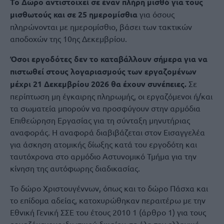
Το Δώρο αντιστοιχεί σε έναν πλήρη μισθό για τους
μισθωτούς και σε 25 ημερομίσθια
για όσους
πληρώνονται με ημερομίσθιο, βάσει των τακτικών
αποδοχών της 10ης Δεκεμβρίου.
Όσοι εργοδότες δεν το καταβάλλουν σήμερα για να
πιστωθεί στους λογαριασμούς των εργαζομένων
μέχρι 21 Δεκεμβρίου 2026 θα έχουν συνέπειες.
Σε
περίπτωση μη έγκαιρης πληρωμής, οι εργαζόμενοι ή/και
τα σωματεία μπορούν να προσφύγουν στην αρμόδια
Επιθεώρηση Εργασίας για τη σύνταξη μηνυτήριας
αναφοράς. Η αναφορά διαβιβάζεται στον Εισαγγελέα
για άσκηση ατομικής δίωξης κατά του εργοδότη και
ταυτόχρονα στο αρμόδιο Αστυνομικό Τμήμα για την
κίνηση της αυτόφωρης διαδικασίας.
Το δώρο Χριστουγέννων, όπως και το δώρο Πάσχα και
το επίδομα αδείας, κατοχυρώθηκαν περαιτέρω με την
Εθνική Γενική ΣΣΕ του έτους 2010 1 (άρθρο 1) για τους
εργαζόμενους ιδιωτικού δικαίου σε όλη την ελληνική