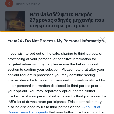
ΠΡΟΗΓΟΎΜΕΝΟ
Νέα Φιλαδέλφεια: Νεκρός
27χρονος οδηγός μηχανής που
συγκρούστηκε με τρόλεϊ
19 Δεκεμβρίου, 2025
creta24 -
Do Not Process My Personal Information
ΕΠΌΜΕΝΟ
If you wish to opt-out of the sale, sharing to third parties, or
Λιμενικό και Frontex διέσωσαν
processing of your personal or sensitive information for
545 μετανάστες ανοιχτά της
targeted advertising by us, please use the below opt-out
Γαύδου
section to confirm your selection. Please note that after your
19 Δεκεμβρίου, 2025
opt-out request is processed you may continue seeing
interest-based ads based on personal information utilized by
us or personal information disclosed to third parties prior to
Μην χάνεις είδηση. Βάλε το
CRETA24
στην
your opt-out. You may separately opt-out of the further
disclosure of your personal information by third parties on the
Google
IAB’s list of downstream participants. This information may
ΠΡΟΣΘΕΣΕ ΤΟ
CRETA24
ΣΤΗΝ GOOGLE
also be disclosed by us to third parties on the
IAB’s List of
Downstream Participants
that may further disclose it to other