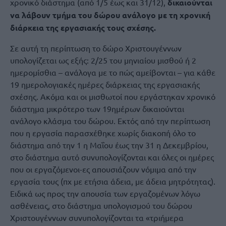
χρονικό διάστημα (από 1/5 έως και 31/12),
δικαιούνται
να λάβουν τμήμα του δώρου ανάλογο με τη χρονική
διάρκεια της εργασιακής τους σχέσης.
Σε αυτή τη περίπτωση το δώρο Χριστουγέννων
υπολογίζεται ως εξής: 2/25 του μηνιαίου μισθού ή 2
ημερομίσθια – ανάλογα με το πώς αμείβονται – για κάθε
19 ημερολογιακές ημέρες διάρκειας της εργασιακής
σχέσης. Ακόμα και οι μισθωτοί που εργάστηκαν χρονικό
διάστημα μικρότερο των 19ημέρων δικαιούνται
ανάλογο κλάσμα του δώρου. Εκτός από την περίπτωση
που η εργασία παρασχέθηκε χωρίς διακοπή όλο το
διάστημα από την 1 η Μαΐου έως την 31 η Δεκεμβρίου,
στο διάστημα αυτό συνυπολογίζονται και όλες οι ημέρες
που οι εργαζόμενοι-ες απουσιάζουν νόμιμα από την
εργασία τους (πχ με ετήσια άδεια, με άδεια μητρότητας).
Ειδικά ως προς την απουσία των εργαζομένων λόγω
ασθένειας, στο διάστημα υπολογισμού του δώρου
Χριστουγέννων συνυπολογίζονται τα «τριήμερα