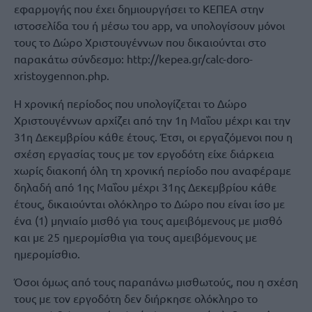
εφαρμογής που έχει δημιουργήσει το ΚΕΠΕΑ στην
ιστοσελίδα του ή μέσω του app, να υπολογίσουν μόνοι
τους το Δώρο Χριστουγέννων που δικαιούνται στο
παρακάτω σύνδεσμο: http://kepea.gr/calc-doro-
xristoygennon.php.
Η χρονική περίοδος που υπολογίζεται το Δώρο
Χριστουγέννων αρχίζει από την 1η Μαΐου μέχρι και την
31η Δεκεμβρίου κάθε έτους. Έτσι, οι εργαζόμενοι που η
σχέση εργασίας τους με τον εργοδότη είχε διάρκεια
χωρίς διακοπή όλη τη χρονική περίοδο που αναφέραμε
δηλαδή από 1ης Μαΐου μέχρι 31ης Δεκεμβρίου κάθε
έτους, δικαιούνται ολόκληρο το Δώρο που είναι ίσο με
ένα (1) μηνιαίο μισθό για τους αμειβόμενους με μισθό
και με 25 ημερομίσθια για τους αμειβόμενους με
ημερομίσθιο.
Όσοι όμως από τους παραπάνω μισθωτούς, που η σχέση
τους με τον εργοδότη δεν διήρκησε ολόκληρο το