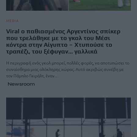
MEDIA
Viral ο παθιασμένος Αργεντίνος σπίκερ
που τρελάθηκε με το γκολ του Μέσι
κόντρα στην Αίγυπτο – Xτυπούσε το
τραπέζι, του ξέφυγαν… γαλλικά
Η περιγραφή ενός γκολ μπορεί, πολλές φορές, να αποτυπώσει το
συναίσθημα μιας ολόκληρης χώρας. Αυτό ακριβώς συνέβη με
τον Πάμπλο Γκιράλτ, έναν…
Newsroom