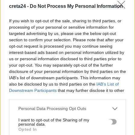
creta24 -
Do Not Process My Personal Information
Ηράκλειο: Την Παρασκευή η κηδεία του γιατρού Πάνου
If you wish to opt-out of the sale, sharing to third parties, or
Μαματζάκη
processing of your personal or sensitive information for
6 Αυγούστου, 2026
targeted advertising by us, please use the below opt-out
section to confirm your selection. Please note that after your
Έκπληξη στη συναυλία του Γιάννη Χαρούλη στο Αρκαλοχώρι:
opt-out request is processed you may continue seeing
interest-based ads based on personal information utilized by
Τα παιδιά του Πολιτιστικού Συλλόγου τραγούδησαν για τον
us or personal information disclosed to third parties prior to
εθελοντισμό
your opt-out. You may separately opt-out of the further
6 Αυγούστου, 2026
disclosure of your personal information by third parties on the
IAB’s list of downstream participants. This information may
also be disclosed by us to third parties on the
IAB’s List of
Downstream Participants
that may further disclose it to other
TRENDING
third parties.
#
ΗΡΑΚΛΕΙΟ
#
MINI BUS
#
ΠΥΡΚΑΓΙΕΣ
Personal Data Processing Opt Outs
#
ΣΤΑΥΡΟΣ ΠΑΠΑΣΤΑΥΡΟΥ
I want to opt-out of the Sharing of my
personal data.
Opted In