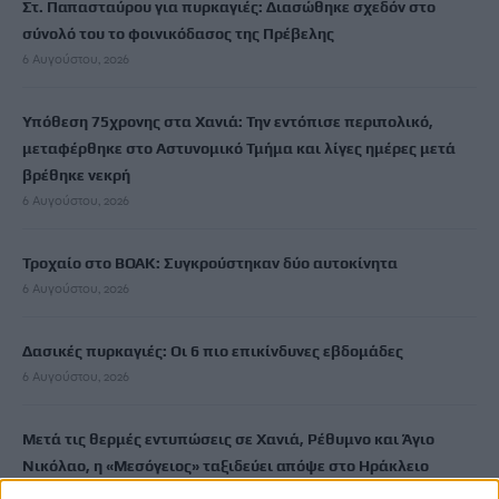
Στ. Παπασταύρου για πυρκαγιές: Διασώθηκε σχεδόν στο
σύνολό του το φοινικόδασος της Πρέβελης
6 Αυγούστου, 2026
Υπόθεση 75χρονης στα Χανιά: Την εντόπισε περιπολικό,
μεταφέρθηκε στο Αστυνομικό Τμήμα και λίγες ημέρες μετά
βρέθηκε νεκρή
6 Αυγούστου, 2026
Τροχαίο στο ΒΟΑΚ: Συγκρούστηκαν δύο αυτοκίνητα
6 Αυγούστου, 2026
Δασικές πυρκαγιές: Οι 6 πιο επικίνδυνες εβδομάδες
6 Αυγούστου, 2026
Μετά τις θερμές εντυπώσεις σε Χανιά, Ρέθυμνο και Άγιο
Νικόλαο, η «Μεσόγειος» ταξιδεύει απόψε στο Ηράκλειο
6 Αυγούστου, 2026