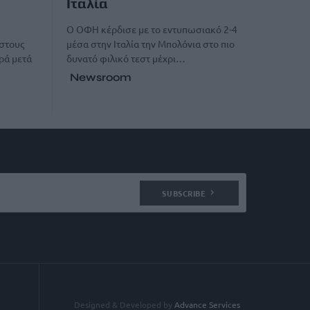
Ιταλία
O ΟΦΗ κέρδισε με το εντυπωσιακό 2-4
μέσα στην Ιταλία την Μπολόνια στο πιο
 στους
δυνατό φιλικό τεστ μέχρι…
ρά μετά
Newsroom
SUBSCRIBE
Designed & Developed by
Advance Services