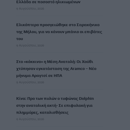
Ελλάδα σε ποσοστό ηλικιωμένων
9 Αυγούστου, 2026
Ελικόπτερο προσγειώθηκε στο Σαρακήνικο
της Μήλου, για να κάνουν μπάνιο οι επιβάτες
του
9 Αυγούστου, 2026
Στο «κόκκινο» η Μέση Ανατολή: Οι Χούθι
χτύπησαν εγκατάσταση της Aramco – Νέο
μήνυμα Αραγτσί σε ΗΠΑ
9 Αυγούστου, 2026
Κίνα: Προ των πυλών ο τυφώνας Dolphin
στην ανατολική ακτή- Σε επιφυλακή για
πλημμύρες, κατολισθήσεις
9 Αυγούστου, 2026