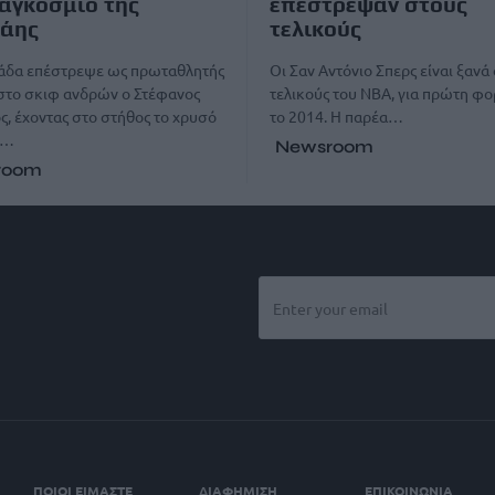
αγκόσμιο της
επέστρεψαν στους
κάης
τελικούς
λάδα επέστρεψε ως πρωταθλητής
Οι Σαν Αντόνιο Σπερς είναι ξανά
στο σκιφ ανδρών ο Στέφανος
τελικούς του NBA, για πρώτη φο
, έχοντας στο στήθος το χρυσό
το 2014. Η παρέα…
ο…
Newsroom
room
ΠΟΙΟΙ ΕΙΜΑΣΤΕ
ΔΙΑΦΗΜΙΣΗ
ΕΠΙΚΟΙΝΩΝΙΑ