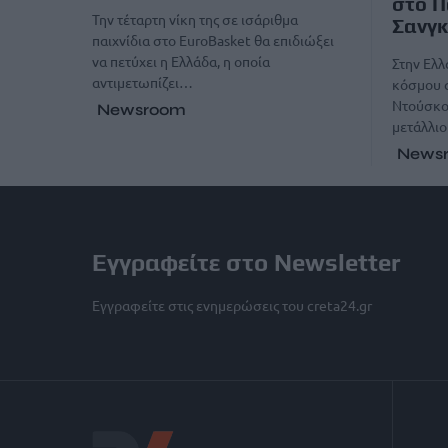
στο Π
Την τέταρτη νίκη της σε ισάριθμα
Σανγ
παιχνίδια στο EuroBasket θα επιδιώξει
να πετύχει η Ελλάδα, η οποία
Στην Ελ
αντιμετωπίζει…
κόσμου 
Ντούσκος
Newsroom
μετάλλι
News
Εγγραφείτε στο Newsletter
Εγγραφείτε στις ενημερώσεις του creta24.gr