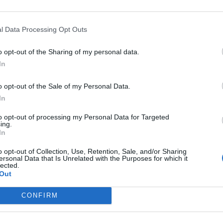
νώτριες χώρες, από την έναρξη του τουρνουά μέχρι σήμερα.
l Data Processing Opt Outs
o opt-out of the Sharing of my personal data.
In
ΕΠΌΜΕΝΟ
o opt-out of the Sale of my Personal Data.
In
Μάρω Κοντού: Εκτός
το
κινδύνου με κάκωση
to opt-out of processing my Personal Data for Targeted
αι το
στο ισχίο και κάταγμα
ing.
ς το
σε πλευρό νοσηλεύεται
In
ρωπαϊκό
η ηθοποιός
o opt-out of Collection, Use, Retention, Sale, and/or Sharing
ersonal Data that Is Unrelated with the Purposes for which it
16 Ιουνίου, 2026
και την
lected.
Out
τητα
CONFIRM