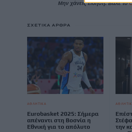
Μην χάνεις είδηση. Βάλε το
ΣΧΕΤΙΚΆ ΆΡΘΡΑ
ΑΘΛΗΤΙΚΑ
ΑΘΛΗΤΙ
Eurobasket 2025: Σήμερα
Επέστ
απέναντι στη Βοσνία η
Στέφα
Εθνική για το απόλυτο
την κ