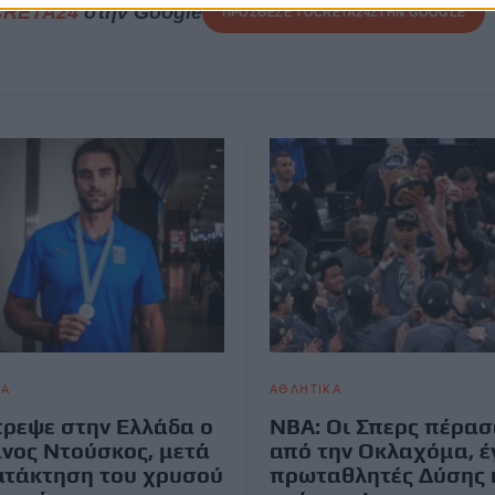
CRETA24
στην Google
ΠΡΟΣΘΕΣΕ ΤΟ
CRETA24
ΣΤΗΝ GOOGLE
ΚΑ
ΑΘΛΗΤΙΚΑ
ρεψε στην Ελλάδα ο
NBA: Οι Σπερς πέρασ
νος Ντούσκος, μετά
από την Οκλαχόμα, έ
ατάκτηση του χρυσού
πρωταθλητές Δύσης 