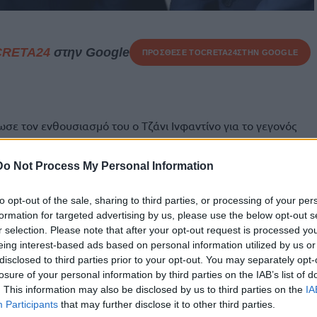
CRETA24
στην Google
ΠΡΟΣΘΕΣΕ ΤΟ
CRETA24
ΣΤΗΝ GOOGLE
ε τον ενθουσιασμό του ο Τζάνι Ινφαντίνο για το γεγονός
εκατομμυρίου φιλάθλων στα γήπεδα του Μουντιάλ 2026,
α της διοργάνωσης. Παρά τις έντονες διαμαρτυρίες που
Do Not Process My Personal Information
τιμές των εισιτηρίων, ο πρόεδρος της FIFA πανηγυρίζει σε
to opt-out of the sale, sharing to third parties, or processing of your per
formation for targeted advertising by us, please use the below opt-out s
ι στα γήπεδα! Δώσατε ζωή στο πιο συμπεριληπτικό
r selection. Please note that after your opt-out request is processed y
 διεξαχθεί ποτέ», αναφέρει ο Ινφαντίνο στην ανάρτητησή
eing interest-based ads based on personal information utilized by us or
ογραφία όπου ποζάρει χαμογελαστός δίπλα στον κάτοχο του
disclosed to third parties prior to your opt-out. You may separately opt-
διοργάνωσης.
losure of your personal information by third parties on the IAB’s list of
. This information may also be disclosed by us to third parties on the
IA
 αγώνες από τους συνολικά 104 που προβλέπονται έως τις
Participants
that may further disclose it to other third parties.