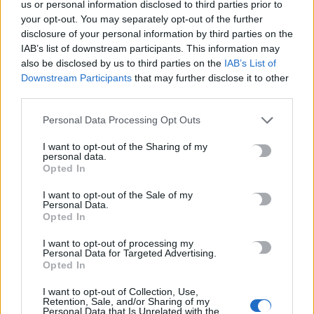
us or personal information disclosed to third parties prior to
7 Αυγούστου, 2026
your opt-out. You may separately opt-out of the further
disclosure of your personal information by third parties on the
IAB’s list of downstream participants. This information may
Πότε πληρώνονται οι συντάξεις Σεπτεμβρίου
also be disclosed by us to third parties on the
IAB’s List of
7 Αυγούστου, 2026
Downstream Participants
that may further disclose it to other
third parties.
Ξεκινούν οι ετήσιες Καλοκαιρινές Εκθέσεις του Φεστιβάλ
Personal Data Processing Opt Outs
Κινηματογράφου Χανίων
7 Αυγούστου, 2026
I want to opt-out of the Sharing of my
personal data.
Opted In
Ισπανία: Απολιθώματα αποκαλύπτουν ότι οι πρώτοι
I want to opt-out of the Sale of my
Ευρωπαίοι ίσως ασκούσαν κανιβαλισμό
Personal Data.
7 Αυγούστου, 2026
Opted In
I want to opt-out of processing my
Personal Data for Targeted Advertising.
Σοκαριστικές αποκαλύψεις του FBI μετά το Μουντιάλ: «Θα
Opted In
ανατινάξω τον Μέσι με τέσσερις βόμβες»
7 Αυγούστου, 2026
I want to opt-out of Collection, Use,
Retention, Sale, and/or Sharing of my
Personal Data that Is Unrelated with the