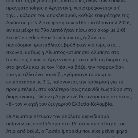
Μία απ’ τις μεγαλύτερες ανατροπές όλων των εποχών
πραγματοποίησε η Αργεντινή, «επιστρέφοντας» απ’
την… κόλαση του αποκλεισμού, καθώς επικράτησε της
Αιγύπτου με 3-2 στη φάση των «16» του Μουντιάλ 2026,
αν και μέχρι το 79ο λεπτό ήταν πίσω στο σκορ με 2-0!
Στο «Mercedes-Benz Stadium» της Ατλάντα οι
παγκόσμιοι πρωταθλητές βρέθηκαν για ώρα στα…
σχοινιά, καθώς η Αίγυπτος «χτύπησε» αλύπητα στο
transition, όμως οι Αργεντινοί με αντεπίθεση διαρκείας
στο φινάλε και με τον Μέσι να βάζει την «σφραγίδα»
του για άλλο ένα παιχνίδι, «γύρισαν» το σκορ κι
επικράτησαν με 3-2, παίρνοντας την πρόκριση για τα
προημιτελικά, στο καλύτερο ίσως παιχνίδι έως τώρα στη
διοργάνωση. Πλέον η Αργεντινή θα αντιμετωπίσει στους
«8» τον νικητή του ζευγαριού Ελβετία-Κολομβία.
Οι Αιγύπτιοι πέτυχαν τον απόλυτο αιφνιδιασμό
παίρνοντας προβάδισμα στο 15’ όταν από σέντρα του
Άτια από δεξιά, ο Γιασέρ Ιμπραχίμ που είχε μείνει ψηλά