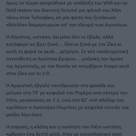
όμως το τέρμα ακυρώθηκε με υπόδειξη του VAR και on
field review του διαιτητή Λετεσιέ για φάουλ του Χάνι
πάνω στον Ταλιαφίκο, σε μία φάση που ξεσήκωσε
«θύελλα» διαμαρτυριών απ’ την πλευρά των Αιγυπτίων.
Η Αίγυπτος, ωστόσο, όχι μόνο δεν το έβαλε, αλλά
κατάφερε να βρει ξανά… δίχτυα ξανά με τον Ζίκο κι
αυτή τη φορά το γκολ… μέτρησε. Σε νέα υποδειγματική
αντεπίθεση οι Αιγύπτιοι βρήκαν… μπόσικη την άμυνα
της Αργεντινής, με τον Χασάν να «σερβίρει» έτοιμο γκολ
στον Ζίκο για το 2-0.
Η Αργεντινή έβγαλε «αντίδραση» στο φονάλε και
μείωσε στο 79’ με κεφαλιά του Ρομέρο από σέντρα του
Μέσι, μειώνοντας σε 1-2, ενώ στο 82’ από σλάλομ του
«ψύλλου» ο Λαουτάρο Μαρτίνες με κεφαλιά έστειλε την
μπάλα λίγο άουτ.
Η επιμονή, η κλάση και η ποιότητα του Μέσι ωστόσο,
«μίλησε» ένα λεπτό μετά, όταν με καταπληκτικό σουτ