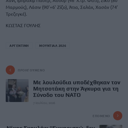
Χάνι, Ιμπραχίμ Γιασέρ, Ασούρ (46’ λ.τρ. Φατί), Ζίκο (80’
Μαρμούς), Λάσιν (90’+6’ Ζίζο), Άτια, Σαλάχ, Χασάν (74’
Τρεζεγκέ).
ΚΩΣΤΑΣ ΓΟΥΛΗΣ
ΑΡΓΕΝΤΙΝΗ
ΜΟΥΝΤΙΑΛ 2026
ΠΡΟΗΓΟΎΜΕΝΟ
Με λουλούδια υποδέχθηκαν τον
Μητσοτάκη στην Άγκυρα για τη
Σύνοδο του ΝΑΤΟ
7 Ιουλίου, 2026
ΕΠΌΜΕΝΟ
Νίκος Σκουλάς: ''Eυχαριστώ, δεν