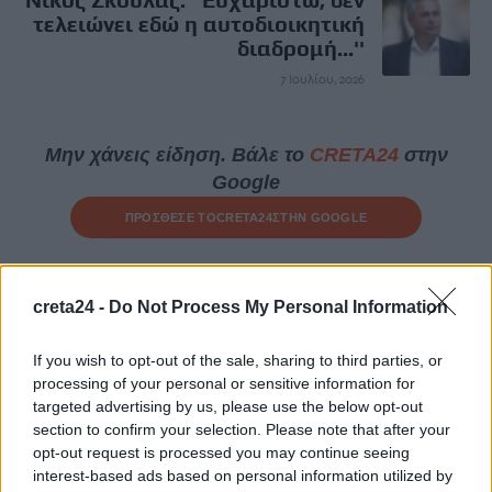
τελειώνει εδώ η αυτοδιοικητική
διαδρομή...''
7 Ιουλίου, 2026
Μην χάνεις είδηση. Βάλε το
CRETA24
στην
Google
ΠΡΟΣΘΕΣΕ ΤΟ
CRETA24
ΣΤΗΝ GOOGLE
ΡΟΗ ΕΙΔΗΣΕΩΝ
creta24 -
Do Not Process My Personal Information
«Θεριακλήδες» οι Έλληνες – Πάνω από 1 στους 5 καπνίζει
If you wish to opt-out of the sale, sharing to third parties, or
καθημερινά
processing of your personal or sensitive information for
7 Αυγούστου, 2026
targeted advertising by us, please use the below opt-out
section to confirm your selection. Please note that after your
opt-out request is processed you may continue seeing
Σε εξέλιξη οι δηλώσεις Πόθεν Έσχες – Αναλυτικά η
interest-based ads based on personal information utilized by
διαδικασία