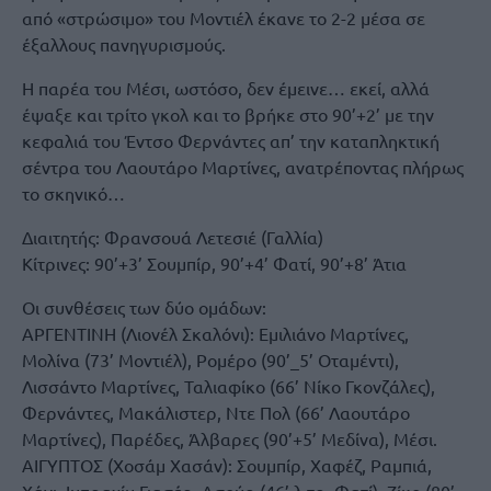
από «στρώσιμο» του Μοντιέλ έκανε το 2-2 μέσα σε
έξαλλους πανηγυρισμούς.
Η παρέα του Μέσι, ωστόσο, δεν έμεινε… εκεί, αλλά
έψαξε και τρίτο γκολ και το βρήκε στο 90’+2’ με την
κεφαλιά του Έντσο Φερνάντες απ’ την καταπληκτική
σέντρα του Λαουτάρο Μαρτίνες, ανατρέποντας πλήρως
το σκηνικό…
Διαιτητής: Φρανσουά Λετεσιέ (Γαλλία)
Κίτρινες: 90’+3’ Σουμπίρ, 90’+4’ Φατί, 90’+8’ Άτια
Οι συνθέσεις των δύο ομάδων:
ΑΡΓΕΝΤΙΝΗ (Λιονέλ Σκαλόνι): Εμιλιάνο Μαρτίνες,
Μολίνα (73’ Μοντιέλ), Ρομέρο (90’_5’ Οταμέντι),
Λισσάντο Μαρτίνες, Ταλιαφίκο (66’ Νίκο Γκονζάλες),
Φερνάντες, Μακάλιστερ, Ντε Πολ (66’ Λαουτάρο
Μαρτίνες), Παρέδες, Άλβαρες (90’+5’ Μεδίνα), Μέσι.
ΑΙΓΥΠΤΟΣ (Χοσάμ Χασάν): Σουμπίρ, Χαφέζ, Ραμπιά,