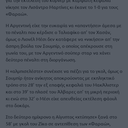
για την εκτέλεση του κόρνερ με καρφωτή κεφαλιά
νίκησε τον Λισάντρο Μαρτίνες κι έκανε το 1-0 για τους
«Φαραώ».
Η Αργεντινή είχε την ευκαιρία να «απαντήσει» άμεσα με
το πέναλτι που κέρδισε ο Ταλιαφίκο απ’ τον Χασάν,
όμως ο Λιονέλ Μέσι δεν κατάφερε να «νικήσει» απ’ την
άσπρη βούλα τον Σουμπίρ, ο οποίος απέκρουσε στη
γωνία του, με τον Αργεντινό σούπερ σταρ να χάνει
δεύτερο πέναλτι στη διοργάνωση.
Η «αλμπισελέστε» συνέχισε να πιέζει για το γκολ, όμως ο
Σουμπίρ ήταν ανίκητος αποκρούοντας με εκπληκτικό
τρόπο στο 28’ την εξ επαφής κεφαλιά του ΜακΆλιστερ
και στο 39’ το πλασέ του Άλβαρες απ’ τη μικρή περιοχή
κι ενώ στο 32’ ο Μέσι είχε απευθείας εκτέλεση φάουλ
στο δοκάρι.
Στο δεύτερο ημίχρονο η Αίγυπτος «χτύπησε» ξανά στο
58’ με γκολ του Ζίκο σε αντεπίθεση των «Φαραώ»,