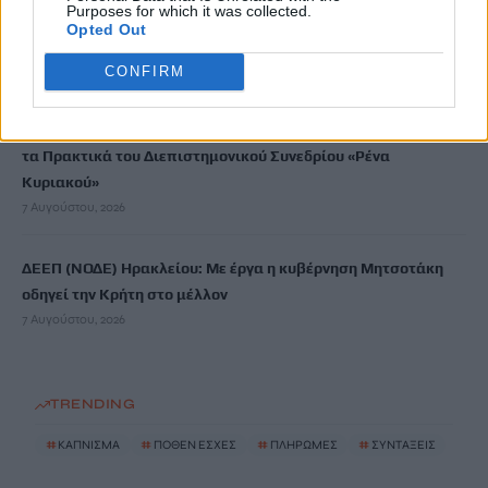
Purposes for which it was collected.
ΗΠΑ: Δασκάλα χορού κατηγορείται για σεξουαλική
Opted Out
κακοποίηση δύο ανήλικων μαθητών της
7 Αυγούστου, 2026
CONFIRM
Το Ελληνικό Μεσογειακό Πανεπιστήμιο εκδίδει ηλεκτρονικά
τα Πρακτικά του Διεπιστημονικού Συνεδρίου «Ρένα
Κυριακού»
7 Αυγούστου, 2026
ΔΕΕΠ (ΝΟΔΕ) Ηρακλείου: Με έργα η κυβέρνηση Μητσοτάκη
οδηγεί την Κρήτη στο μέλλον
7 Αυγούστου, 2026
TRENDING
#
ΚΑΠΝΙΣΜΑ
#
ΠΟΘΕΝ ΕΣΧΕΣ
#
ΠΛΗΡΩΜΕΣ
#
ΣΥΝΤΑΞΕΙΣ