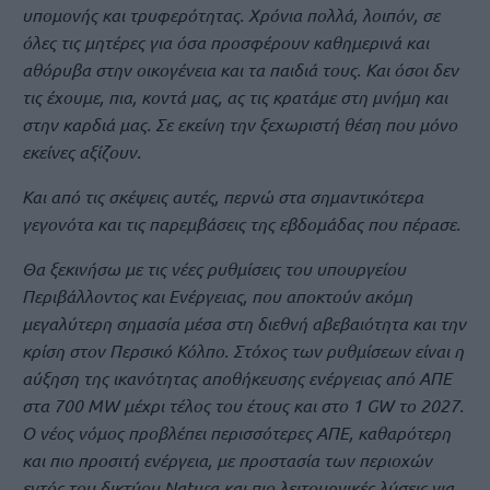
υπομονής και τρυφερότητας. Χρόνια πολλά, λοιπόν, σε
όλες τις μητέρες για όσα προσφέρουν καθημερινά και
αθόρυβα στην οικογένεια και τα παιδιά τους. Και όσοι δεν
τις έχουμε, πια, κοντά μας, ας τις κρατάμε στη μνήμη και
στην καρδιά μας. Σε εκείνη την ξεχωριστή θέση που μόνο
εκείνες αξίζουν.
Και από τις σκέψεις αυτές, περνώ στα σημαντικότερα
γεγονότα και τις παρεμβάσεις της εβδομάδας που πέρασε.
Θα ξεκινήσω με τις νέες ρυθμίσεις του υπουργείου
Περιβάλλοντος και Ενέργειας, που αποκτούν ακόμη
μεγαλύτερη σημασία μέσα στη διεθνή αβεβαιότητα και την
κρίση στον Περσικό Κόλπο. Στόχος των ρυθμίσεων είναι η
αύξηση της ικανότητας αποθήκευσης ενέργειας από ΑΠΕ
στα 700 MW μέχρι τέλος του έτους και στο 1 GW το 2027.
Ο νέος νόμος προβλέπει περισσότερες ΑΠΕ, καθαρότερη
και πιο προσιτή ενέργεια, με προστασία των περιοχών
εντός του δικτύου Natura και πιο λειτουργικές λύσεις για