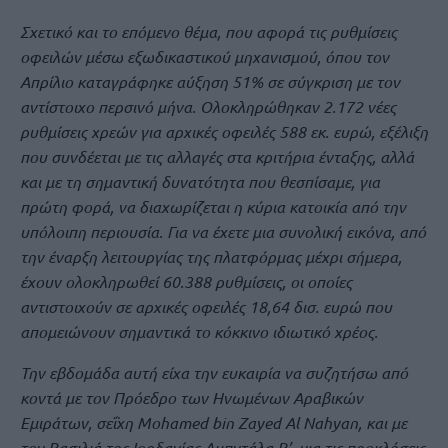
Σχετικό και το επόμενο θέμα, που αφορά τις ρυθμίσεις
οφειλών μέσω εξωδικαστικού μηχανισμού, όπου τον
Απρίλιο καταγράφηκε αύξηση 51% σε σύγκριση με τον
αντίστοιχο περσινό μήνα. Ολοκληρώθηκαν 2.172 νέες
ρυθμίσεις χρεών για αρχικές οφειλές 588 εκ. ευρώ, εξέλιξη
που συνδέεται με τις αλλαγές στα κριτήρια ένταξης, αλλά
και με τη σημαντική δυνατότητα που θεσπίσαμε, για
πρώτη φορά, να διαχωρίζεται η κύρια κατοικία από την
υπόλοιπη περιουσία. Για να έχετε μια συνολική εικόνα, από
την έναρξη λειτουργίας της πλατφόρμας μέχρι σήμερα,
έχουν ολοκληρωθεί 60.388 ρυθμίσεις, οι οποίες
αντιστοιχούν σε αρχικές οφειλές 18,64 δισ. ευρώ που
απομειώνουν σημαντικά το κόκκινο ιδιωτικό χρέος.
Την εβδομάδα αυτή είχα την ευκαιρία να συζητήσω από
κοντά με τον Πρόεδρο των Ηνωμένων Αραβικών
Εμιράτων, σεΐχη Mohamed bin Zayed Al Nahyan, και με
τον Βασιλιά της Ιορδανίας Αμπντάλα Β’, για τις προκλήσεις