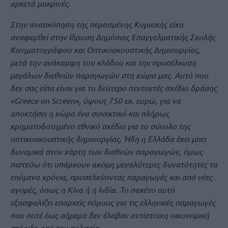
αρκετά μακρινές.
Στην ανασκόπηση της περασμένης Κυριακής είχα
αναφερθεί στην ίδρυση Δημόσιας Επαγγελματικής Σχολής
Κινηματογράφου και Οπτικοακουστικής Δημιουργίας,
μετά την ανάκαμψη του κλάδου και την προσέλκυση
μεγάλων διεθνών παραγωγών στη χώρα μας. Αυτό που
δεν σας είπα είναι για το δεύτερο πενταετές σχέδιο δράσης
«Greece on Screen», ύψους 750 εκ. ευρώ, για να
αποκτήσει η χώρα ένα συνεκτικό και πλήρως
χρηματοδοτημένο εθνικό σχέδιο για το σύνολο της
οπτικοακουστικής δημιουργίας. Ήδη η Ελλάδα έχει μπει
δυναμικά στον χάρτη των διεθνών παραγωγών, όμως
πιστεύω ότι υπάρχουν ακόμη μεγαλύτερες δυνατότητες τα
επόμενα χρόνια, προσελκύοντας παραγωγές και από νέες
αγορές, όπως η Κίνα ή η Ινδία. Το πακέτο αυτό
εξασφαλίζει επαρκείς πόρους για τις ελληνικές παραγωγές
που ποτέ έως σήμερα δεν έλαβαν αντίστοιχη οικονομική
στήριξη από την πολιτεία.