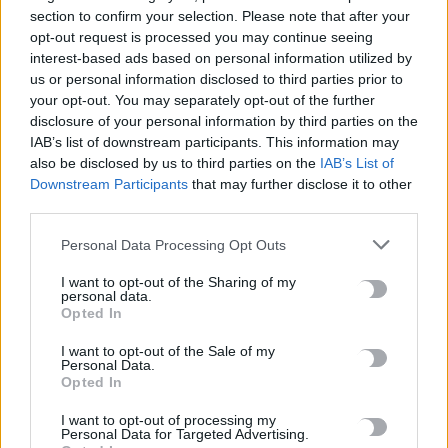
section to confirm your selection. Please note that after your
στην ετήσια χρηματοδότηση κατά 81,4% από το 2024.
opt-out request is processed you may continue seeing
Υπολογίζουμε στο τέλος του 2027 να έχουν ολοκληρωθεί
interest-based ads based on personal information utilized by
όλες οι παρεμβάσεις. Για την ιστορία, τα Γιάννενα είναι μια
us or personal information disclosed to third parties prior to
ισχυρή αθλητική περιφέρεια με 125 σωματεία, 8.641
your opt-out. You may separately opt-out of the further
αθλητές/τριες και 198 προπονητές/τριες. Τώρα θα έχουν
disclosure of your personal information by third parties on the
IAB’s list of downstream participants. This information may
καλύτερους και ασφαλέστερους χώρους για να
also be disclosed by us to third parties on the
IAB’s List of
προπονούνται και να αγωνίζονται, όπως τους αξίζει.
Downstream Participants
that may further disclose it to other
third parties.
Τέλος, με ιδιαίτερη συγκίνηση εγκαινίασα χθες το νέο
Μουσείο «Θεσσαλονικέων Μητρόπολις», το 29ο νέο
Personal Data Processing Opt Outs
μουσείο από το 2019, μια κιβωτό που περικλείει πληθώρα
I want to opt-out of the Sharing of my
αποτυπωμάτων της μακράς ιστορίας της Θεσσαλονίκης
personal data.
και όλης της Μακεδονίας, με χιλιάδες εξαιρετικά ευρήματα
Opted In
από τις ανασκαφές για την κατασκευή του Μετρό. Το
I want to opt-out of the Sale of my
μουσείο στεγάζεται στο πρώην στρατόπεδο Παύλου Μελά,
Personal Data.
Opted In
στη Δυτική Θεσσαλονίκη, και έρχεται να προστεθεί στα νέα
πολιτιστικά τοπόσημα της πόλης, μαζί με τους σταθμούς
I want to opt-out of processing my
του Μετρό. Πιστεύω ότι τέτοιες υποδομές δεν αφορούν
Personal Data for Targeted Advertising.