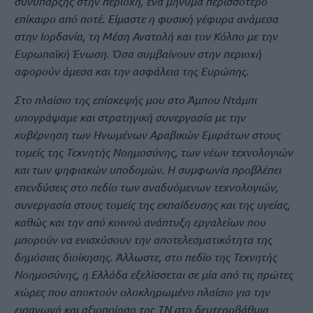
συνύπαρξης στην περιοχή, ένα μήνυμα περισσότερο
επίκαιρο από ποτέ. Είμαστε η φυσική γέφυρα ανάμεσα
στην Ιορδανία, τη Μέση Ανατολή και τον Κόλπο με την
Ευρωπαϊκή Ένωση. Όσα συμβαίνουν στην περιοχή
αφορούν άμεσα και την ασφάλεια της Ευρώπης.
Στο πλαίσιο της επίσκεψής μου στο Άμπου Ντάμπι
υπογράψαμε και στρατηγική συνεργασία με την
κυβέρνηση των Ηνωμένων Αραβικών Εμιράτων στους
τομείς της Τεχνητής Νοημοσύνης, των νέων τεχνολογιών
και των ψηφιακών υποδομών. Η συμφωνία προβλέπει
επενδύσεις στο πεδίο των αναδυόμενων τεχνολογιών,
συνεργασία στους τομείς της εκπαίδευσης και της υγείας,
καθώς και την από κοινού ανάπτυξη εργαλείων που
μπορούν να ενισχύσουν την αποτελεσματικότητα της
δημόσιας διοίκησης. Άλλωστε, στο πεδίο της Τεχνητής
Νοημοσύνης, η Ελλάδα εξελίσσεται σε μία από τις πρώτες
χώρες που αποκτούν ολοκληρωμένο πλαίσιο για την
εισαγωγή και αξιοποίηση της ΤΝ στη δευτεροβάθμια