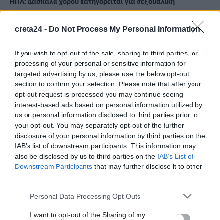
ΗΠΑ: Δασκάλα χορού κατηγορείται για σεξουαλική
κακοποίηση δύο ανήλικων μαθητών της
7 Αυγούστου, 2026
creta24 -
Do Not Process My Personal Information
Το Ελληνικό Μεσογειακό Πανεπιστήμιο εκδίδει ηλεκτρονικά
If you wish to opt-out of the sale, sharing to third parties, or
processing of your personal or sensitive information for
τα Πρακτικά του Διεπιστημονικού Συνεδρίου «Ρένα
targeted advertising by us, please use the below opt-out
Κυριακού»
section to confirm your selection. Please note that after your
7 Αυγούστου, 2026
opt-out request is processed you may continue seeing
interest-based ads based on personal information utilized by
ΔΕΕΠ (ΝΟΔΕ) Ηρακλείου: Με έργα η κυβέρνηση Μητσοτάκη
us or personal information disclosed to third parties prior to
your opt-out. You may separately opt-out of the further
οδηγεί την Κρήτη στο μέλλον
disclosure of your personal information by third parties on the
7 Αυγούστου, 2026
IAB’s list of downstream participants. This information may
also be disclosed by us to third parties on the
IAB’s List of
Downstream Participants
that may further disclose it to other
TRENDING
third parties.
#
ΚΑΠΝΙΣΜΑ
#
ΠΟΘΕΝ ΕΣΧΕΣ
#
ΠΛΗΡΩΜΕΣ
#
ΣΥΝΤΑΞΕΙΣ
Personal Data Processing Opt Outs
I want to opt-out of the Sharing of my