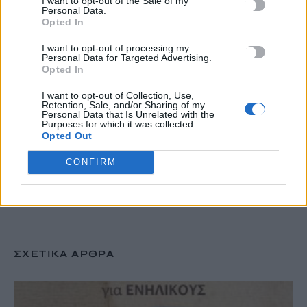
I want to opt-out of the Sale of my
10 Αυγούστου, 2026
Personal Data.
Opted In
Εκδήλωση τιμής και μνήμης για τους 35 Εθνομάρτυρες στο
I want to opt-out of processing my
Personal Data for Targeted Advertising.
Σάρχο
Opted In
10 Αυγούστου, 2026
I want to opt-out of Collection, Use,
Retention, Sale, and/or Sharing of my
Personal Data that Is Unrelated with the
Purposes for which it was collected.
TRENDING
Opted Out
#
ΛΙΜΑΝΙ ΗΡΑΚΛΕΙΟΥ
#
ΕΠΙΒΑΤΙΚΗ ΚΙΝΗΣΗ
CONFIRM
#
ΚΕΣΑΝ ΗΡΑΚΛΕΙΟΥ
#
ΧΑΝΙΑ
ΣΧΕΤΙΚΆ ΆΡΘΡΑ