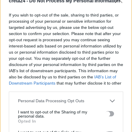
creta24 -
Do Not Process My Personal Information
Ηράκλειο: «Βούλιαξε» το λιμάνι μέσα σε ένα τριήμερο – Πάνω
από 32.000 επιβάτες
If you wish to opt-out of the sale, sharing to third parties, or
10 Αυγούστου, 2026
processing of your personal or sensitive information for
targeted advertising by us, please use the below opt-out
section to confirm your selection. Please note that after your
«Σαλπάρουμε για Γυμνάσιο!»: Τριήμερο βιωματικό
opt-out request is processed you may continue seeing
εργαστήριο για μαθητές από το ΚΕΣΑΝ Ηρακλείου
interest-based ads based on personal information utilized by
10 Αυγούστου, 2026
us or personal information disclosed to third parties prior to
your opt-out. You may separately opt-out of the further
disclosure of your personal information by third parties on the
Χανιά: Ναυαγοσώστης «πάλεψε» με τα κύματα για να σώσει
IAB’s list of downstream participants. This information may
γυναίκα (βίντεο)
also be disclosed by us to third parties on the
IAB’s List of
10 Αυγούστου, 2026
Downstream Participants
that may further disclose it to other
third parties.
Πάτρα: Άγιο είχε παιδάκι 2,5 ετών που έπεσε από μπαλκόνι –
Personal Data Processing Opt Outs
Σώθηκε από ένα… δέντρο
10 Αυγούστου, 2026
I want to opt-out of the Sharing of my
personal data.
Opted In
Συνεδριάζει την Τρίτη η Δημοτική Επιτροπή