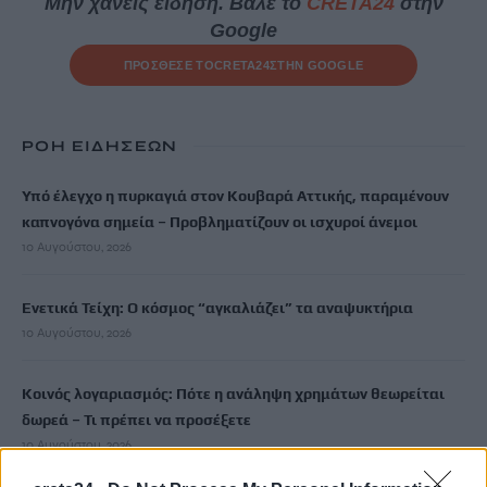
Μην χάνεις είδηση. Βάλε το
CRETA24
στην
Google
ΠΡΟΣΘΕΣΕ ΤΟ
CRETA24
ΣΤΗΝ GOOGLE
ΡΟΗ ΕΙΔΗΣΕΩΝ
Υπό έλεγχο η πυρκαγιά στον Κουβαρά Αττικής, παραμένουν
καπνογόνα σημεία – Προβληματίζουν οι ισχυροί άνεμοι
10 Αυγούστου, 2026
Ενετικά Τείχη: Ο κόσμος “αγκαλιάζει” τα αναψυκτήρια
10 Αυγούστου, 2026
Κοινός λογαριασμός: Πότε η ανάληψη χρημάτων θεωρείται
δωρεά – Τι πρέπει να προσέξετε
10 Αυγούστου, 2026