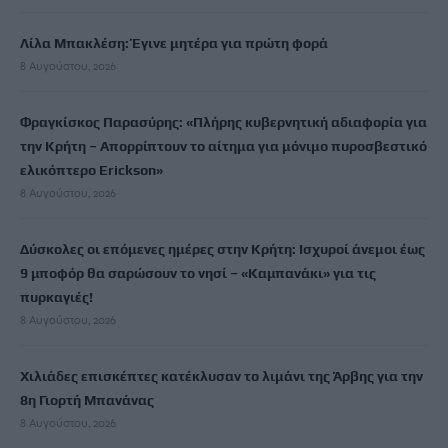
Λίλα Μπακλέση: Έγινε μητέρα για πρώτη φορά
8 Αυγούστου, 2026
Φραγκίσκος Παρασύρης: «Πλήρης κυβερνητική αδιαφορία για
την Κρήτη – Απορρίπτουν το αίτημα για μόνιμο πυροσβεστικό
ελικόπτερο Erickson»
8 Αυγούστου, 2026
Δύσκολες οι επόμενες ημέρες στην Κρήτη: Ισχυροί άνεμοι έως
9 μποφόρ θα σαρώσουν το νησί – «Καμπανάκι» για τις
πυρκαγιές!
8 Αυγούστου, 2026
Χιλιάδες επισκέπτες κατέκλυσαν το λιμάνι της Άρβης για την
8η Γιορτή Μπανάνας
8 Αυγούστου, 2026