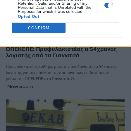
Retention, Sale, and/or Sharing of my
Personal Data that Is Unrelated with the
Purposes for which it was collected.
Opted Out
CONFIRM
ΚΟΙΝΩΝΙΑ
ΟΠΕΚΕΠΕ: Προφυλακιστέος ο 54χρονος
λογιστής από τα Γιαννιτσά
Προφυλακιστέος κρίθηκε μετά την απολογία του ο 54χρονος
λογιστής για την υπόθεση των παράνομων επιδοτήσεων
μέσω του ΟΠΕΚΕΠΕ στα Γιαννιτσά. Ο…
Newsroom