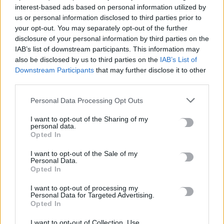
interest-based ads based on personal information utilized by
TRENDING
us or personal information disclosed to third parties prior to
your opt-out. You may separately opt-out of the further
#
ΛΕΥΤΕΡΗΣ ΑΥΓΕΝΑΚΗΣ
#
ΔΗΜΟΣ ΜΑΛΕΒΙΖΙΟΥ
disclosure of your personal information by third parties on the
#
ΛΥΚΑΒΗΤΤΟΣ
#
ΣΧΟΛΕΙΑ
IAB’s list of downstream participants. This information may
also be disclosed by us to third parties on the
IAB’s List of
Downstream Participants
that may further disclose it to other
third parties.
Personal Data Processing Opt Outs
ΣΧΕΤΙΚΆ ΆΡΘΡΑ
I want to opt-out of the Sharing of my
personal data.
Opted In
I want to opt-out of the Sale of my
Personal Data.
Opted In
I want to opt-out of processing my
Personal Data for Targeted Advertising.
Opted In
I want to opt-out of Collection, Use,