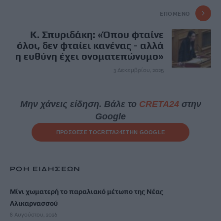
ΕΠΌΜΕΝΟ
Κ. Σπυριδάκη: «Όπου φταίνε
όλοι, δεν φταίει κανένας - αλλά
η ευθύνη έχει ονοματεπώνυμο»
3 Δεκεμβρίου, 2025
Μην χάνεις είδηση. Βάλε το
CRETA24
στην
Google
ΠΡΟΣΘΕΣΕ ΤΟ
CRETA24
ΣΤΗΝ GOOGLE
ΡΟΗ ΕΙΔΗΣΕΩΝ
Μίνι χωματερή το παραλιακό μέτωπο της Νέας
Αλικαρνασσού
8 Αυγούστου, 2026