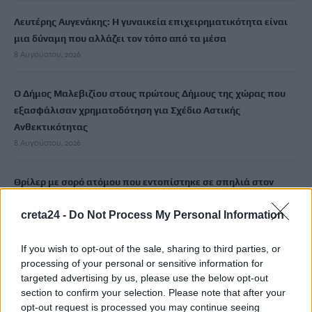
Λευτέρης Αυγενάκης: Η γυναικεία επιχειρηματικότητα είναι
μια δύναμη που αλλάζει τον τόπο από τα μέσα
8 Αυγούστου, 2026
Ο Δήμος Μαλεβιζίου στους πρώτους Δήμους της χώρας που
εξασφάλισαν χρηματοδότηση για Σχέδιο Αστικής
Ανθεκτικότητας
8 Αυγούστου, 2026
Θρίλερ με σορό ατόμου που εντοπίστηκε σε σπηλιά στον
Λυκαβηττό
creta24 -
Do Not Process My Personal Information
8 Αυγούστου, 2026
If you wish to opt-out of the sale, sharing to third parties, or
Πότε ανοίγουν τα σχολεία μετά τις καλοκαιρινές διακοπές
processing of your personal or sensitive information for
8 Αυγούστου, 2026
targeted advertising by us, please use the below opt-out
section to confirm your selection. Please note that after your
opt-out request is processed you may continue seeing