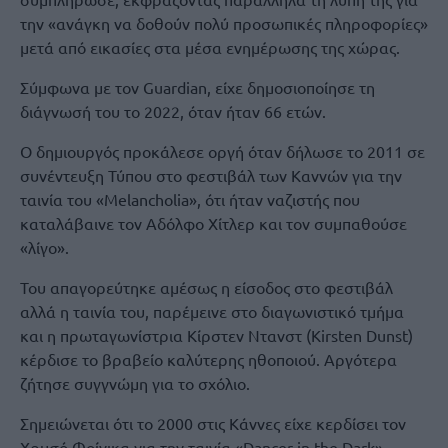
την «ανάγκη να δοθούν πολύ προσωπικές πληροφορίες»
μετά από εικασίες στα μέσα ενημέρωσης της χώρας.
Σύμφωνα με τον Guardian, είχε δημοσιοποίησε τη
διάγνωσή του το 2022, όταν ήταν 66 ετών.
Ο δημιουργός προκάλεσε οργή όταν δήλωσε το 2011 σε
συνέντευξη Τύπου στο φεστιβάλ των Καννών για την
ταινία του «Melancholia», ότι ήταν ναζιστής που
καταλάβαινε τον Αδόλφο Χίτλερ και τον συμπαθούσε
«λίγο».
Του απαγορεύτηκε αμέσως η είσοδος στο φεστιβάλ
αλλά η ταινία του, παρέμεινε στο διαγωνιστικό τμήμα
και η πρωταγωνίστρια Κίρστεν Ντανστ (Kirsten Dunst)
κέρδισε το βραβείο καλύτερης ηθοποιού. Αργότερα
ζήτησε συγγνώμη για το σχόλιο.
Σημειώνεται ότι το 2000 στις Κάννες είχε κερδίσει τον
Χρυσό Φοίνικα για την ταινία «Dancer in the Dark».