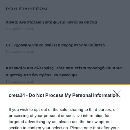
ΡΟΗ ΕΙΔΗΣΕΩΝ
Χανιά: Αναστάτωση από φωτιά κοντά σε σπίτια
8 Αυγούστου, 2026
Σε 57χρονη γυναίκα ανήκει η σορός στον Λυκαβηττό
8 Αυγούστου, 2026
Καλοκαίρι και αλλεργίες: Πότε απαιτείται προσοχή και ποια
συμπτώματα δεν πρέπει να αγνοούμε
8 Αυγούστου, 2026
creta24 -
Do Not Process My Personal Information
Μυστράς: «Γιατί έβαλε τον πατέρα του στην κατάψυξη» – Το
μακάβριο σχέδιο που εξετάζουν οι Αρχές
If you wish to opt-out of the sale, sharing to third parties, or
8 Αυγούστου, 2026
processing of your personal or sensitive information for
targeted advertising by us, please use the below opt-out
Συνελήφθη ένα ακόμη μέλος της συμμορίας του «Έντικ»
section to confirm your selection. Please note that after your