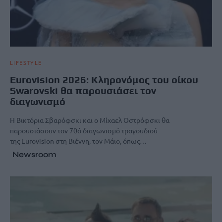
LIFESTYLE
Eurovision 2026: Κληρονόμος του οίκου
Swarovski θα παρουσιάσει τον
διαγωνισμό
Η Βικτόρια Σβαρόφσκι και ο Μίχαελ Οστρόφσκι θα
παρουσιάσουν τον 70ό διαγωνισμό τραγουδιού
της Eurovision στη Βιέννη, τον Μάιο, όπως…
Newsroom