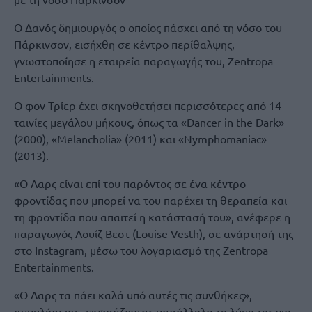
Ο Δανός δημιουργός ο οποίος πάσχει από τη νόσο του
Πάρκινσον, εισήχθη σε κέντρο περίθαλψης,
γνωστοποίησε η εταιρεία παραγωγής του, Zentropa
Entertainments.
Ο φον Τρίερ έχει σκηνοθετήσει περισσότερες από 14
ταινίες μεγάλου μήκους, όπως τα «Dancer in the Dark»
(2000), «Melancholia» (2011) και «Nymphomaniac»
(2013).
«Ο Λαρς είναι επί του παρόντος σε ένα κέντρο
φροντίδας που μπορεί να του παρέχει τη θεραπεία και
τη φροντίδα που απαιτεί η κατάστασή του», ανέφερε η
παραγωγός Λουίζ Βεστ (Louise Vesth), σε ανάρτησή της
στο Ιnstagram, μέσω του λογαριασμό της Zentropa
Entertainments.
«Ο Λαρς τα πάει καλά υπό αυτές τις συνθήκες»,
συμπλήρωσε, εκφράζοντας παράλληλα τη λύπη της για