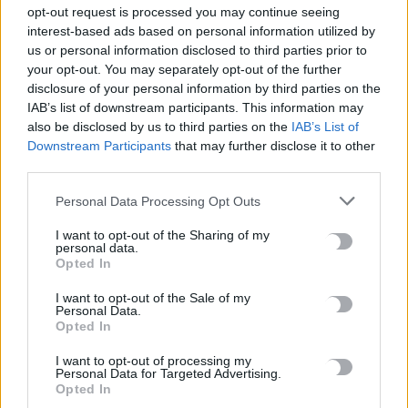
opt-out request is processed you may continue seeing
8 Αυγούστου, 2026
interest-based ads based on personal information utilized by
us or personal information disclosed to third parties prior to
Οικογενειακή τραγωδία στις Σέρρες: Τα στοιχεία της ΕΛ.ΑΣ.
your opt-out. You may separately opt-out of the further
και τα τέσσερα σενάρια για το μοιραίο τροχαίο
disclosure of your personal information by third parties on the
IAB’s list of downstream participants. This information may
8 Αυγούστου, 2026
also be disclosed by us to third parties on the
IAB’s List of
Downstream Participants
that may further disclose it to other
«Θέλω τον πατέρα μου»: 27χρονη παρέσυρε νύφη λίγες ώρες
third parties.
μετά το γάμο της και ζητούσε να πάει σπίτι της
Personal Data Processing Opt Outs
8 Αυγούστου, 2026
I want to opt-out of the Sharing of my
personal data.
Μίνι χωματερή το παραλιακό μέτωπο της Νέας
Opted In
Αλικαρνασσού
8 Αυγούστου, 2026
I want to opt-out of the Sale of my
Personal Data.
Opted In
Λίλα Μπακλέση: Έγινε μητέρα για πρώτη φορά
I want to opt-out of processing my
8 Αυγούστου, 2026
Personal Data for Targeted Advertising.
Opted In