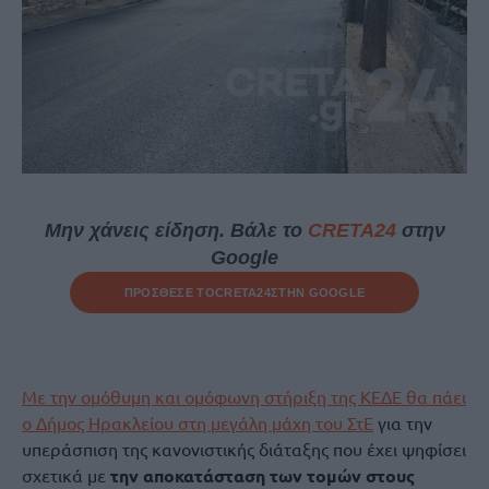
Μην χάνεις είδηση. Βάλε το
CRETA24
στην
Google
ΠΡΟΣΘΕΣΕ ΤΟ
CRETA24
ΣΤΗΝ GOOGLE
Με την ομόθυμη και ομόφωνη στήριξη της ΚΕΔΕ θα πάει
ο Δήμος Ηρακλείου στη μεγάλη μάχη του ΣτΕ
για την
υπεράσπιση της κανονιστικής διάταξης που έχει ψηφίσει
σχετικά με
την αποκατάσταση των τομών στους