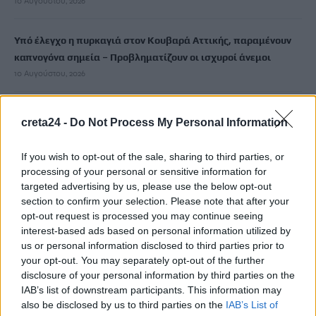
10 Αυγούστου, 2026
Υπό έλεγχο η πυρκαγιά στον Κουβαρά Αττικής, παραμένουν
καπνογόνα σημεία – Προβληματίζουν οι ισχυροί άνεμοι
10 Αυγούστου, 2026
Ενετικά Τείχη: Ο κόσμος “αγκαλιάζει” τα αναψυκτήρια
creta24 -
Do Not Process My Personal Information
10 Αυγούστου, 2026
If you wish to opt-out of the sale, sharing to third parties, or
Κοινός λογαριασμός: Πότε η ανάληψη χρημάτων θεωρείται
processing of your personal or sensitive information for
δωρεά – Τι πρέπει να προσέξετε
targeted advertising by us, please use the below opt-out
section to confirm your selection. Please note that after your
10 Αυγούστου, 2026
opt-out request is processed you may continue seeing
interest-based ads based on personal information utilized by
Ηράκλειο: «Βούλιαξε» το λιμάνι μέσα σε ένα τριήμερο – Πάνω
us or personal information disclosed to third parties prior to
από 32.000 επιβάτες
your opt-out. You may separately opt-out of the further
disclosure of your personal information by third parties on the
10 Αυγούστου, 2026
IAB’s list of downstream participants. This information may
also be disclosed by us to third parties on the
IAB’s List of
«Σαλπάρουμε για Γυμνάσιο!»: Τριήμερο βιωματικό