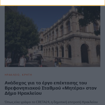
ΗΡΑΚΛΕΙΟ
ΚΡΗΤΗ
Ανάδοχος για το έργο επέκτασης του
Βρεφονηπιακού Σταθμού «Μητέρα» στον
Δήμο Ηρακλείου
Όπως είχε γράψει το CRETA24, η δημοτική επιτροπή Ηρακλείου