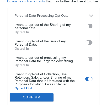
Downstream Participants
that may further disclose it to other
εργαστήριο για μαθητές από το ΚΕΣΑΝ Ηρακλείου
third parties.
10 Αυγούστου, 2026
Personal Data Processing Opt Outs
Χανιά: Ναυαγοσώστης «πάλεψε» με τα κύματα για να σώσει
I want to opt-out of the Sharing of my
personal data.
γυναίκα (βίντεο)
Opted In
10 Αυγούστου, 2026
I want to opt-out of the Sale of my
Personal Data.
Opted In
TRENDING
I want to opt-out of processing my
Personal Data for Targeted Advertising.
#
ΕΛΙΚΟΠΤΕΡΟ
#
ΜΗΛΟΣ
#
ΣΑΡΑΚΗΝΙΚΟ
#
ΦΩΤΙΑ
Opted In
I want to opt-out of Collection, Use,
Retention, Sale, and/or Sharing of my
Personal Data that Is Unrelated with the
Purposes for which it was collected.
Opted Out
ΣΧΕΤΙΚΆ ΆΡΘΡΑ
CONFIRM