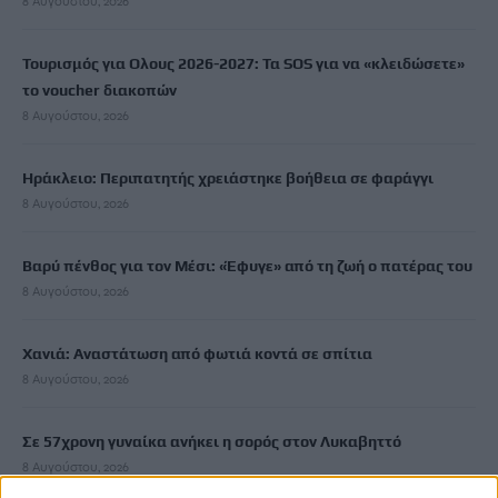
8 Αυγούστου, 2026
Τουρισμός για Ολους 2026-2027: Τα SOS για να «κλειδώσετε»
το voucher διακοπών
8 Αυγούστου, 2026
Ηράκλειο: Περιπατητής χρειάστηκε βοήθεια σε φαράγγι
8 Αυγούστου, 2026
Βαρύ πένθος για τον Μέσι: «Έφυγε» από τη ζωή ο πατέρας του
8 Αυγούστου, 2026
Χανιά: Αναστάτωση από φωτιά κοντά σε σπίτια
8 Αυγούστου, 2026
Σε 57χρονη γυναίκα ανήκει η σορός στον Λυκαβηττό
8 Αυγούστου, 2026