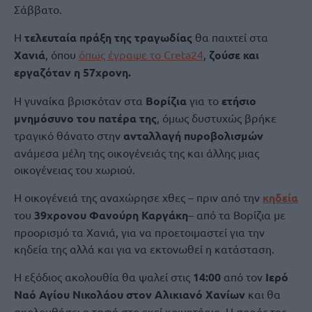
Σάββατο.
Η
τελευταία πράξη της τραγωδίας
θα παιχτεί στα
Χανιά
, όπου
όπως έγραψε το Creta24
,
ζούσε και
εργαζόταν η 57χρονη.
Η γυναίκα βρισκόταν στα
Βορίζια
για το
ετήσιο
μνημόσυνο του πατέρα της
, όμως δυστυχώς βρήκε
τραγικό θάνατο στην
ανταλλαγή πυροβολισμών
ανάμεσα μέλη της οικογένειάς της και άλλης μιας
οικογένειας του χωριού.
Η οικογένειά της αναχώρησε χθες – πριν από την
κηδεία
του
39χρονου Φανούρη Καργάκη
– από τα Βορίζια με
προορισμό τα Χανιά, για να προετοιμαστεί για την
κηδεία της αλλά και για να εκτονωθεί η κατάσταση.
Η εξόδιος ακολουθία θα ψαλεί στις
14:00
από τον
Ιερό
Ναό Αγίου Νικολάου στον Αλικιανό Χανίων
και θα
ακολουθήσει η ταφή στο εκεί κοιμητήριο. Η σορός της