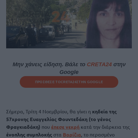
Μην χάνεις είδηση. Βάλε το
CRETA24
στην
Google
ΠΡΟΣΘΕΣΕ ΤΟ
CRETA24
ΣΤΗΝ GOOGLE
Σήμερα, Τρίτη 4 Νοεμβρίου, θα γίνει η
κηδεία της
57χρονης Ευαγγελίας Φουντεδάκη (το γένος
Φραγκιαδάκη)
που
έπεσε νεκρή
κατά την διάρκεια της
ένοπλης συμπλοκής
στα
Βορίζια
, το περασμένο