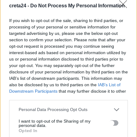
creta24 -
Do Not Process My Personal Information
Καλοκαίρι και αλλεργίες: Πότε απαιτείται προσοχή και ποια
συμπτώματα δεν πρέπει να αγνοούμε
If you wish to opt-out of the sale, sharing to third parties, or
8 Αυγούστου, 2026
processing of your personal or sensitive information for
targeted advertising by us, please use the below opt-out
section to confirm your selection. Please note that after your
Μυστράς: «Γιατί έβαλε τον πατέρα του στην κατάψυξη» – Το
opt-out request is processed you may continue seeing
μακάβριο σχέδιο που εξετάζουν οι Αρχές
interest-based ads based on personal information utilized by
8 Αυγούστου, 2026
us or personal information disclosed to third parties prior to
your opt-out. You may separately opt-out of the further
disclosure of your personal information by third parties on the
IAB’s list of downstream participants. This information may
TRENDING
also be disclosed by us to third parties on the
IAB’s List of
#
ΠΑΖΑΡΙ
#
ΤΟΥΡΙΣΜΟΣ ΓΙΑ ΟΛΟΥΣ
#
ΦΑΡΑΓΓΙ
#
ΜΕΣΙ
Downstream Participants
that may further disclose it to other
third parties.
Personal Data Processing Opt Outs
I want to opt-out of the Sharing of my
personal data.
ΣΧΕΤΙΚΆ ΆΡΘΡΑ
Opted In